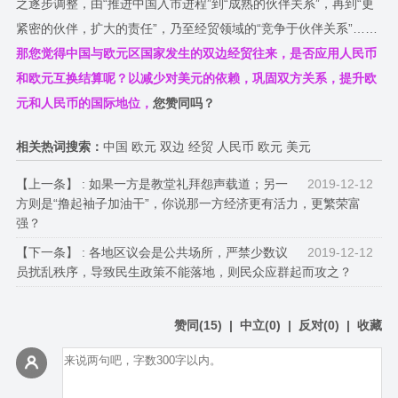
之逐步调整，由“推进中国入市进程”到“成熟的伙伴关系”，再到“更
紧密的伙伴，扩大的责任”，乃至经贸领域的“竞争于伙伴关系”……
那您觉得中国与欧元区国家发生的双边经贸往来，是否应用人民币
和欧元互换结算呢？以减少对美元的依赖，巩固双方关系，提升欧
元和人民币的国际地位，
您赞同吗？
相关热词搜索：
中国 欧元 双边 经贸 人民币 欧元 美元
【上一条】 :
如果一方是教堂礼拜怨声载道；另一
2019-12-12
方则是“撸起袖子加油干”，你说那一方经济更有活力，更繁荣富
强？
【下一条】 :
各地区议会是公共场所，严禁少数议
2019-12-12
员扰乱秩序，导致民生政策不能落地，则民众应群起而攻之？
赞同
(
15
)
|
中立
(
0
)
|
反对
(
0
)
|
收藏