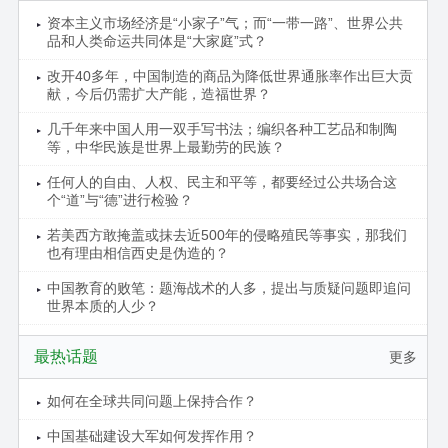
资本主义市场经济是“小家子”气；而“一带一路”、世界公共
品和人类命运共同体是“大家庭”式？
改开40多年，中国制造的商品为降低世界通胀率作出巨大贡
献，今后仍需扩大产能，造福世界？
几千年来中国人用一双手写书法；编织各种工艺品和制陶
等，中华民族是世界上最勤劳的民族？
任何人的自由、人权、民主和平等，都要经过公共场合这
个“道”与“德”进行检验？
若美西方敢掩盖或抹去近500年的侵略殖民等事实，那我们
也有理由相信西史是伪造的？
中国教育的败笔：题海战术的人多，提出与质疑问题即追问
世界本质的人少？
最热话题
更多
如何在全球共同问题上保持合作？
中国基础建设大军如何发挥作用？