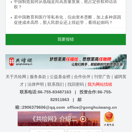
中国制造如何从低端走向高质量发展，抢占定价权和话语
权？
若中国教育和医疗等私有化，任由资本垄断，加上多种原因
促使成本高昂，那人民群众还上得起学，看得起病吗？
我要报错
关于共绘网
|
服务条款
|
公益基金榜
|
合作伙伴
|
刊登广告
|
诚聘英
才
|
法律声明
|
联系我们
|
找回密码
|
我为网站找错
联系电话:86-755-83487163 | 投资合作:86-755-
82911663 | 邮
箱::
2906379606@qq.com
office@gonghuiwang.cn