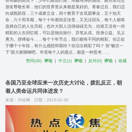
在明媚的阳光下，少年们嬉戏打闹，用最纯净的感情、眼光去结交
朋友尊敬长辈，他们的世界里从来都是美好的。青春过后，我们迈
向成熟阶段，三十成家立业，四十教育子女巩固事业，五十知天
命，六十而耳顺，每个十年都弥足珍贵，又无法回头，每个人都将
选择自己的人生历程，也许大部人活得碌碌无为，但谁又没有一些
精彩的人生回忆呢，可以是独自旅行、弃笔从戎、投身公益、见义
勇为、拼搏奋斗……每个十年节点​，我们都有不同的精彩。你正处
于哪个十年段，有什么感想和期待？你活出精彩了吗？ 快“畅言一
下”跟大家聊聊吧。毕竟每个人的观点，都是一种思考……
赞同
(
45
)
评论
|
中立
(
1
)
评论
|
反对
(
0
)
评论
|
收藏
各国乃至全球应来一次历史大讨论，拨乱反正，朝
着人类命运共同体进发？
来源：共绘网
日期：2019-01-30