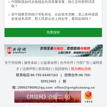
中国制造如何从低端走向高质量发展，抢占定价权和话语
权？
若中国教育和医疗等私有化，任由资本垄断，加上多种原因
促使成本高昂，那人民群众还上得起学，看得起病吗？
我要报错
关于共绘网
|
服务条款
|
公益基金榜
|
合作伙伴
|
刊登广告
|
诚聘英
才
|
法律声明
|
联系我们
|
找回密码
|
我为网站找错
联系电话:86-755-83487163 | 投资合作:86-755-
82911663 | 邮
箱::
2906379606@qq.com
office@gonghuiwang.cn