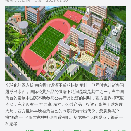
来源：共绘网
日期：2019-01-30
全球化的深入提供给我们源源不断的快捷便利，但同时也让诸多问
题浮出水面，国际公共产品的供给不足问题就是其中之一，当中国
为首的发展中国家不断参与公共产品投资的同时，西方世界却态度
冷淡，完全没有一丝“共享”精神。公共产品（投资）事关全球发展
大局，西方世界早晚会为自己的冷漠行为付出代价。您觉得呢？
快“畅言一下”跟大家聊聊你的看法吧。毕竟每个人的观点，都是一
种思考……