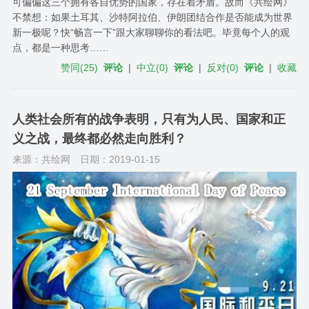
可偏偏这三个拥有各自优势的国家，存在着矛盾。故而《共绘网》
不禁想：如果土耳其、沙特阿拉伯、伊朗团结合作是否能成为世界
新一极呢？快“畅言一下”跟大家聊聊你的看法吧。毕竟每个人的观
点，都是一种思考……
赞同
(
25
)
评论
|
中立
(
0
)
评论
|
反对
(
0
)
评论
|
收藏
人类社会所有的战争表明，只有为人民、国家和正
义之战，最终都必然走向胜利？
来源：共绘网
日期：2019-01-15