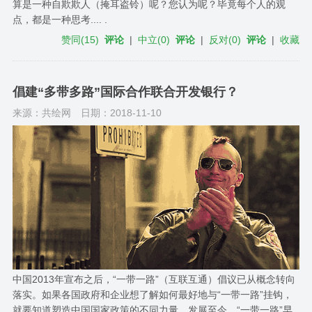
算是一种自欺欺人（掩耳盗铃）呢？您认为呢？毕竟每个人的观
点，都是一种思考.... .
赞同
(
15
)
评论
|
中立
(
0
)
评论
|
反对
(
0
)
评论
|
收藏
倡建“多带多路”国际合作联合开发银行？
来源：共绘网
日期：2018-11-10
中国​2013年宣布之后，“一带一路”（互联互通）倡议已从概念转向
落实。如果各国政府和企业想了解如何最好地与“一带一路”挂钩，
就要知道塑造中国国家政策的不同力量。发展至今，“一带一路”早