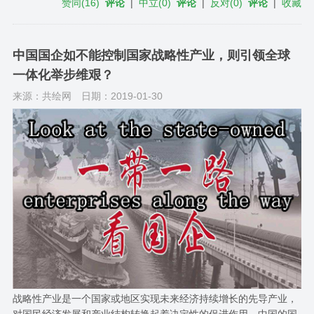
赞同
(
16
)
评论
|
中立
(
0
)
评论
|
反对
(
0
)
评论
|
收藏
中国国企如不能控制国家战略性产业，则引领全球
一体化举步维艰？
来源：共绘网
日期：2019-01-30
战略性产业是一个国家或地区实现未来经济持续增长的先导产业，