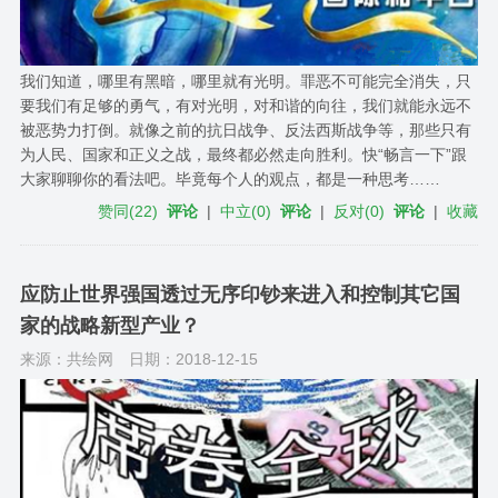
我们知道，哪里有黑暗，哪里就有光明。罪恶不可能完全消失，只
要我们有足够的勇气，有对光明，对和谐的向往，我们就能永远不
被恶势力打倒。就像之前的抗日战争、反法西斯战争等，那些只有
为人民、国家和正义之战，最终都必然走向胜利。快“畅言一下”跟
大家聊聊你的看法吧。毕竟每个人的观点，都是一种思考……
赞同
(
22
)
评论
|
中立
(
0
)
评论
|
反对
(
0
)
评论
|
收藏
应防止世界强国透过无序印钞来进入和控制其它国
家的战略新型产业？
来源：共绘网
日期：2018-12-15