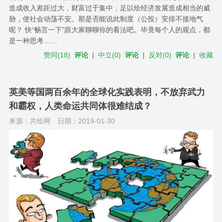
造成收入差距过大，财富过于集中，足以给经济发展造成相当的威
胁，使社会动荡不安。那是否能说此制度（公投）安排不接地气
呢？ 快“畅言一下”跟大家聊聊你的看法吧。毕竟每个人的观点，都
是一种思考……
赞同
(
18
)
评论
|
中立
(
0
)
评论
|
反对
(
0
)
评论
|
收藏
英美等国两百余年的全球化实践表明，不放弃武力
和霸权，人类命运共同体很难结成？
来源：共绘网
日期：2019-01-30