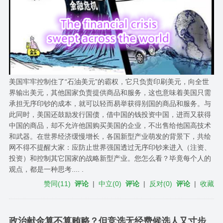
美国牢牢控制住了“石油美元”的霸权，它只负责印刷美元，向全世
界输出美元，其他国家负责提供商品和服务，这也意味着美国只需
承担无序印钞的成本，就可以轻而易举获得别国的商品和服务。与
此同时，美国还鼓励发行国债，借中国的钱投资中国，进而又获得
中国的商品，却不允许他国购买美国的企业，不出售给他国高技术
和武器。在世界经济缓慢增长，各国新型产业萌发的背景下，共绘
网不得不提醒大家：应防止世界强国透过无序印钞来进入（注资、
投资）和控制其它国家的战略新型产业。您怎么看？毕竟每个人的
观点，都是一种思考.... .
赞同
(
11
)
评论
|
中立
(
0
)
评论
|
反对
(
0
)
评论
|
收藏
政治献金算不算贿赂？但竞选无经费候选人又寸步