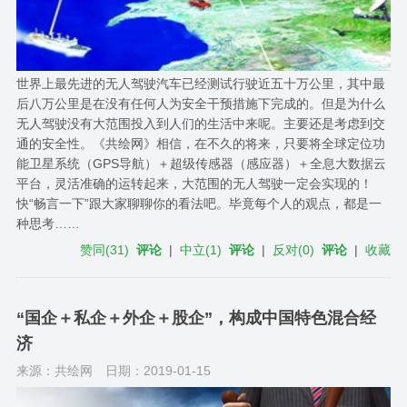
世界上最先进的无人驾驶汽车已经测试行驶近五十万公里，其中最
后八万公里是在没有任何人为安全干预措施下完成的。但是为什么
无人驾驶没有大范围投入到人们的生活中来呢。主要还是考虑到交
通的安全性。《共绘网》相信，在不久的将来，只要将全球定位功
能卫星系统（GPS导航）＋超级传感器（感应器）＋全息大数据云
平台，灵活准确的运转起来，大范围的无人驾驶一定会实现的！
快“畅言一下”跟大家聊聊你的看法吧。毕竟每个人的观点，都是一
种思考……
赞同
(
31
)
评论
|
中立
(
1
)
评论
|
反对
(
0
)
评论
|
收藏
“国企＋私企＋外企＋股企”，构成中国特色混合经
济
来源：共绘网
日期：2019-01-15