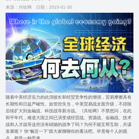
来源：共绘网
日期：2019-01-30
随着中美经济实力的此消彼长和经贸竞争性的增强，贸易摩擦具有
长期性和日益严峻性。如管控失当，中美贸易战全面升级，不排除
后续扩大到金融战、科技战​等新冷战。《共绘网》不禁想问，在此
和平年代，难道大国之间已演变成经贸战、资源战、金融战、技术​
战和人才战等​这些没有硝烟的战争了吗？为何不能互帮互助，共谋
发展呢？ 快“畅言一下”跟大家聊聊你的看法吧。毕竟每个人的观
点，都是一种思考……