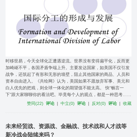
时移世易，今天全球化正遭遇逆流。世界没有变得扁平化，反而更
加崎岖不平，各国矛盾争端上升。主要发达国家，如美国不仅引发
战争，还筑起了有形和无形的墙壁，阻止其他国家的商品、人员和
资本自由进入。《共绘网》认为，美国如果不愿放弃军事、美元和
白人优先的把戏，则全球一体化的期望值不能太高。 快“畅言一
下”跟大家聊聊你的看法吧。毕竟每个人的观点，都是一种思考……
赞同
(
22
)
评论
|
中立
(
0
)
评论
|
反对
(
0
)
评论
|
收藏
未来经贸战、资源战、金融战、技术战和人才战等
新冷战会陆续来吗？