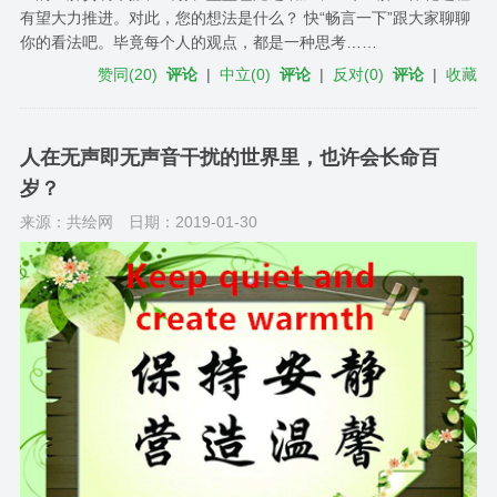
有望大力推进。对此，您的想法是什么？ 快“畅言一下”跟大家聊聊
你的看法吧。毕竟每个人的观点，都是一种思考……
赞同
(
20
)
评论
|
中立
(
0
)
评论
|
反对
(
0
)
评论
|
收藏
人在无声即无声音干扰的世界里，也许会长命百
岁？
来源：共绘网
日期：2019-01-30