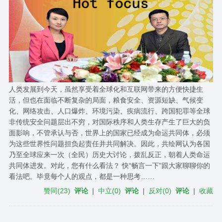
人类发展到今天，虽然享受着全球化和互联网带来的方便快捷生
活，但也在面临不断复杂的局面，粮食安全、资源短缺、气候变
化、网络攻击、人口爆炸、环境污染、疾病流行、跨国犯罪等全球
非传统安全问题层出不穷，对国际秩序和人类生存产生了巨大的负
面影响，不管承认与否，世界上的国家已经成为命运共同体，必须
为这些世界性问题担负起责任并共同解决。因此，共绘网认为各国
乃至全球应来一次（全民）历史大讨论，拨乱反正，朝着人类命运
共同体进发。对此，您有什么看法？ 快“畅言一下”跟大家聊聊你的
看法吧。毕竟每个人的观点，都是一种思考……
赞同
(
23
)
评论
|
中立
(
0
)
评论
|
反对
(
0
)
评论
|
收藏