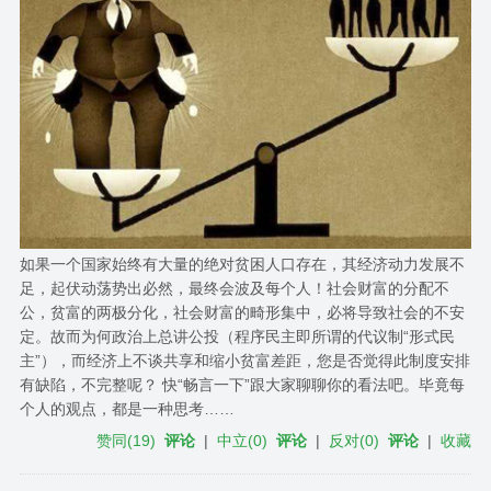
如果一个国家始终有大量的绝对贫困人口存在，其经济动力发展不
足，起伏动荡势出必然，最终会波及每个人！社会财富的分配不
公，贫富的两极分化，社会财富的畸形集中，必将导致社会的不安
定。故而为何政治上总讲公投（程序民主即所谓的代议制“形式民
主”）​，而经济上不谈共享和缩小贫富差距，您是否觉得此制度安排
有缺陷，不完整呢？ 快“畅言一下”跟大家聊聊你的看法吧。毕竟每
个人的观点，都是一种思考……
赞同
(
19
)
评论
|
中立
(
0
)
评论
|
反对
(
0
)
评论
|
收藏