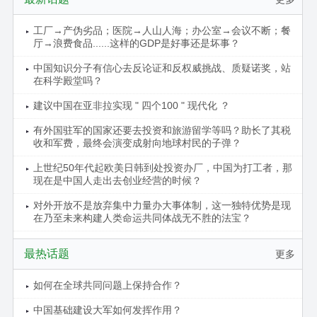
工厂→产伪劣品；医院→人山人海；办公室→会议不断；餐
厅→浪费食品......这样的GDP是好事还是坏事？
中国知识分子有信心去反论证和反权威挑战、质疑诺奖，站
在科学殿堂吗？
建议中国在亚非拉实现 " 四个100 " 现代化 ？
有外国驻军的国家还要去投资和旅游留学等吗？助长了其税
收和军费，最终会演变成射向地球村民的子弹？
上世纪50年代起欧美日韩到处投资办厂，中国为打工者，那
现在是中国人走出去创业经营的时候？
对外开放不是放弃集中力量办大事体制，这一独特优势是现
在乃至未来构建人类命运共同体战无不胜的法宝？
最热话题
更多
如何在全球共同问题上保持合作？
中国基础建设大军如何发挥作用？