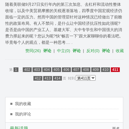
随着美联储9月27日实行年内的第三次加息、去杠杆和流动性整体
收缩，以及中美贸易摩擦的关税逐渐落地，四季度中国宏观经济仍
面临一定的压力。然而中国​的​管理层针对这种情况已经做出了前瞻
性的政策布局。有人不禁问，是什么让中国经济抗压性如此强呢?​
是否是由中国的产业工人、基建大军、大中专学生和中国强大的消
费力撑起来的呢？您认为呢?快“畅言一下”跟大家聊聊你的看法吧。
毕竟每个人的观点，都是一种思考.... .
赞同
(
26
)
评论
|
中立
(
0
)
评论
|
反对
(
0
)
评论
|
收藏
第
1
...
402
403
404
405
406
407
408
409
410
411
412
413
414
页
转到
我的收藏
我的评论
最新话题
更多