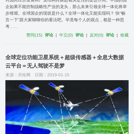
对国民经济发展和产业结构转换起着决定性的促进作用。中国的国
企如果不能控制战略性产业的龙头，那么未来引领全球一体化将举
步维艰。全球​国企的现状是什么？全球一体化又能实现吗？ 快“畅
言一下”跟大家聊聊你的看法吧。毕竟每个人的观点，都是一种思
考……
赞同
(
15
)
评论
|
中立
(
0
)
评论
|
反对
(
0
)
评论
|
收藏
全球定位功能​卫星系统＋超级传感器＋全息大数据
云平台＝无人驾驶不是梦
来源：共绘网
日期：2019-01-15