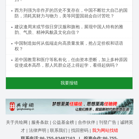
西方列强为非作歹的历史不复存在，中国不断壮大自己的国
防，消耗其财力与物力，美等同盟国就会自讨苦吃？
建议逢周末或节假日穿汉服和旗袍，展现中国人特有的雅
韵、气质、精神风貌及文化自信？
中国制造如何从低端走向高质量发展，抢占定价权和话语
权？
若中国教育和医疗等私有化，任由资本垄断，加上多种原因
促使成本高昂，那人民群众还上得起学，看得起病吗？
我要报错
关于共绘网
|
服务条款
|
公益基金榜
|
合作伙伴
|
刊登广告
|
诚聘英
才
|
法律声明
|
联系我们
|
找回密码
|
我为网站找错
联系电话:86-755-83487163 | 投资合作:86-755-