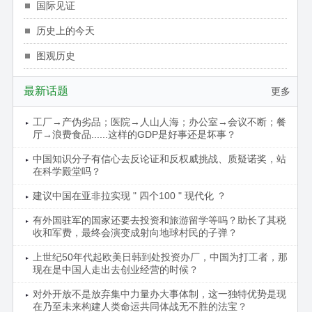
国际见证
历史上的今天
图观历史
最新话题
更多
工厂→产伪劣品；医院→人山人海；办公室→会议不断；餐
厅→浪费食品......这样的GDP是好事还是坏事？
中国知识分子有信心去反论证和反权威挑战、质疑诺奖，站
在科学殿堂吗？
建议中国在亚非拉实现 " 四个100 " 现代化 ？
有外国驻军的国家还要去投资和旅游留学等吗？助长了其税
收和军费，最终会演变成射向地球村民的子弹？
上世纪50年代起欧美日韩到处投资办厂，中国为打工者，那
现在是中国人走出去创业经营的时候？
对外开放不是放弃集中力量办大事体制，这一独特优势是现
在乃至未来构建人类命运共同体战无不胜的法宝？