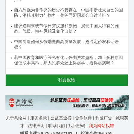
西方列强为非作歹的历史不复存在，中国不断壮大自己的国
防，消耗其财力与物力，美等同盟国就会自讨苦吃？
建议逢周末或节假日穿汉服和旗袍，展现中国人特有的雅
韵、气质、精神风貌及文化自信？
中国制造如何从低端走向高质量发展，抢占定价权和话语
权？
若中国教育和医疗等私有化，任由资本垄断，加上多种原因
促使成本高昂，那人民群众还上得起学，看得起病吗？
我要报错
关于共绘网
|
服务条款
|
公益基金榜
|
合作伙伴
|
刊登广告
|
诚聘英
才
|
法律声明
|
联系我们
|
找回密码
|
我为网站找错
联系电话:86-755-83487163 | 投资合作:86-755-