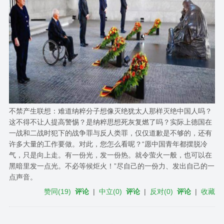
不禁产生联想：难道纳粹分子想像灭绝犹太人那样灭绝中国人吗？
这不得不让人提高警惕？是纳粹思想死灰复燃了吗？实际上德国在
一战和二战时犯下的战争罪与反人类罪，仅仅道歉是不够的，还有
许多大量的工作要做。对此，您怎么看呢？“愿中国青年都摆脱冷
气，只是向上走。有一份光，发一份热。就令萤火一般，也可以在
黑暗里发一点光。不必等候炬火！”尽自己的一份力、发出自己的一
点声音。
赞同
(
19
)
评论
|
中立
(
0
)
评论
|
反对
(
0
)
评论
|
收藏