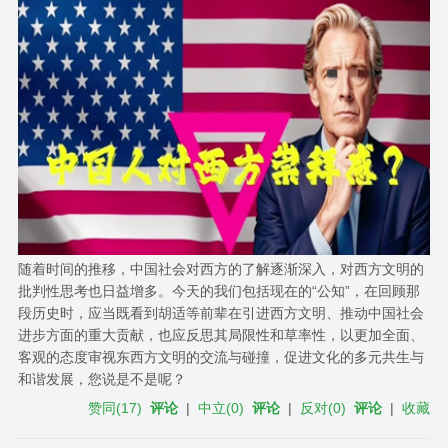
随着时间的推移，中国社会对西方的了解逐渐深入，对西方文明的
批判性思考也日益增多。今天的我们包括现在的“公知”，在回顾那
段历史时，应当既看到胡适等前辈在引进西方文明、推动中国社会
进步方面的重大贡献，也应反思其局限性和草率性，以更加全面、
客观的态度审视东西方文明的交流与碰撞，促进文化的多元共生与
和谐发展，您说是不是呢？
赞同
(
17
)
评论
|
中立
(
0
)
评论
|
反对
(
0
)
评论
|
收藏