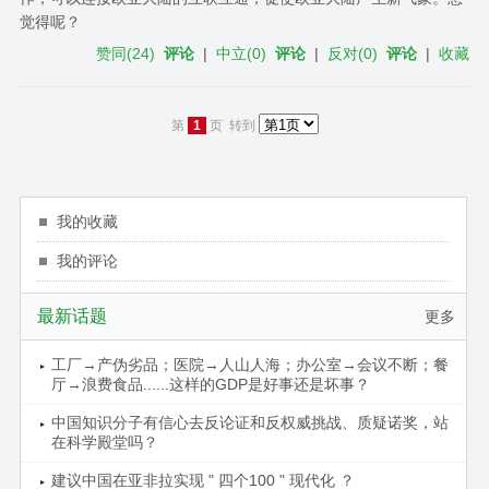
觉得呢？
赞同
(
24
)
评论
|
中立
(
0
)
评论
|
反对
(
0
)
评论
|
收藏
第
1
页
转到
我的收藏
我的评论
最新话题
更多
工厂→产伪劣品；医院→人山人海；办公室→会议不断；餐
厅→浪费食品......这样的GDP是好事还是坏事？
中国知识分子有信心去反论证和反权威挑战、质疑诺奖，站
在科学殿堂吗？
建议中国在亚非拉实现 " 四个100 " 现代化 ？