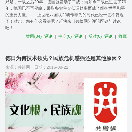
只是，一战之后20年，德国就发动了二战；而如今二战已过去了76
年，德国已不再侵略，采取务实主义低调处事而成了维护世界和平
的重要力量。......上世纪八国联军胡作非为的时代已经一去不复返
了！对此，您有什么看法呢？赶快来《共绘网》评论区参与讨论
吧！
赞同
(
34
)
评论
|
中立
(
0
)
评论
|
反对
(
0
)
评论
|
收藏
德日为何技术领先？民族危机感强还是其他原因？
来源：共绘网
日期：2016-08-21