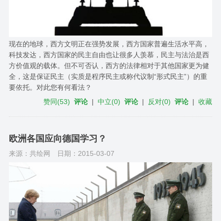
现在的地球，西方文明正在强势发展，西方国家普遍生活水平高，
科技发达，西方国家的民主自由也让很多人羡慕，民主与法治是西
方价值观的载体。但不可否认，西方的法律相对于其他国家更为健
全，这是保证民主（实质是程序民主或称代议制“形式民主”）的重
要依托。对此您有何看法？
赞同
(
53
)
评论
|
中立
(
0
)
评论
|
反对
(
0
)
评论
|
收藏
欧洲各国应向德国学习？
来源：共绘网
日期：2015-03-07