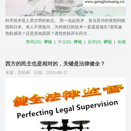
科学技术是人类文明的标志。 而一说起技术，首当其冲的便想到德
国和日本。有人不禁发问，为何德日的技术一直遥遥领先?是民族
危机感强？还是其他原因？请您把脉开出药方。
赞同
(
26
)
评论
|
中立
(
0
)
评论
|
反对
(
0
)
评论
|
收藏
西方的民主也是相对的，关键是法律健全？
来源：共绘网
日期：2015-08-17