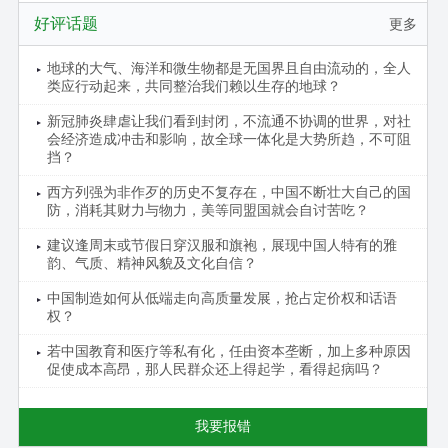
好评话题
更多
地球的大气、海洋和微生物都是无国界且自由流动的，全人
类应行动起来，共同整治我们赖以生存的地球？
新冠肺炎肆虐让我们看到封闭，不流通不协调的世界，对社
会经济造成冲击和影响，故全球一体化是大势所趋，不可阻
挡？
西方列强为非作歹的历史不复存在，中国不断壮大自己的国
防，消耗其财力与物力，美等同盟国就会自讨苦吃？
建议逢周末或节假日穿汉服和旗袍，展现中国人特有的雅
韵、气质、精神风貌及文化自信？
中国制造如何从低端走向高质量发展，抢占定价权和话语
权？
若中国教育和医疗等私有化，任由资本垄断，加上多种原因
促使成本高昂，那人民群众还上得起学，看得起病吗？
我要报错