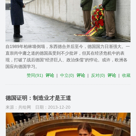
自1989年柏林墙倒塌，东西德合并后至今，德国国力日渐强大。一
直崇尚中庸之道的德国虽受到不少批评，但其在经济危机中的表
现，打破了战后德国“经济巨人、政治侏儒”的悖论。或许，欧洲各
国应向德国学习。
赞同
(
91
)
评论
|
中立
(
0
)
评论
|
反对
(
0
)
评论
|
收藏
德国证明：制造业才是王道
来源：共绘网
日期：2013-12-20