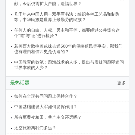
献，今后仍需扩大产能，造福世界？
几千年来中国人用一双手写书法；编织各种工艺品和制陶
等，中华民族是世界上最勤劳的民族？
任何人的自由、人权、民主和平等，都要经过公共场合这
个“道”与“德”进行检验？
若美西方敢掩盖或抹去近500年的侵略殖民等事实，那我们
也有理由相信西史是伪造的？
中国教育的败笔：题海战术的人多，提出与质疑问题即追问
世界本质的人少？
最热话题
更多
如何在全球共同问题上保持合作？
中国基础建设大军如何发挥作用？
所有军费变粮田，共产主义还远吗？
太空旅游离我们多远？