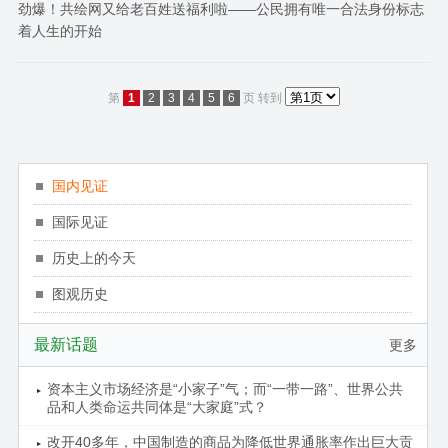
劲爆！共绘网又给老百姓送福利啦——公民拥有唯一合法身份标志
着人生的开始
第
1
2
3
4
5
6
页
转到
国内见证
国际见证
历史上的今天
图观历史
最新话题
更多
资本主义市场经济是“小家子”气；而“一带一路”、世界公共
品和人类命运共同体是“大家庭”式？
改开40多年，中国制造的商品为降低世界通胀率作出巨大贡