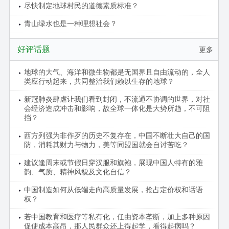
尽快制定地球村民的道德素质标准？
青山绿水也是一种理想社会？
好评话题
更多
地球的大气、海洋和微生物都是无国界且自由流动的，全人
类应行动起来，共同整治我们赖以生存的地球？
新冠肺炎肆虐让我们看到封闭，不流通不协调的世界，对社
会经济造成冲击和影响，故全球一体化是大势所趋，不可阻
挡？
西方列强为非作歹的历史不复存在，中国不断壮大自己的国
防，消耗其财力与物力，美等同盟国就会自讨苦吃？
建议逢周末或节假日穿汉服和旗袍，展现中国人特有的雅
韵、气质、精神风貌及文化自信？
中国制造如何从低端走向高质量发展，抢占定价权和话语
权？
若中国教育和医疗等私有化，任由资本垄断，加上多种原因
促使成本高昂，那人民群众还上得起学，看得起病吗？