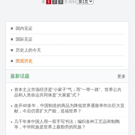
第
1
2
3
页
转到
国内见证
国际见证
历史上的今天
图观历史
最新话题
更多
资本主义市场经济是“小家子”气；而“一带一路”、世界公共
品和人类命运共同体是“大家庭”式？
改开40多年，中国制造的商品为降低世界通胀率作出巨大贡
献，今后仍需扩大产能，造福世界？
几千年来中国人用一双手写书法；编织各种工艺品和制陶
等，中华民族是世界上最勤劳的民族？