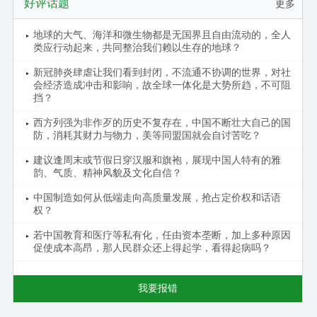
好评话题
更多
地球的大气、海洋和微生物都是无国界且自由流动的，全人
类应行动起来，共同整治我们赖以生存的地球？
新冠肺炎肆虐让我们看到封闭，不流通不协调的世界，对社
会经济造成冲击和影响，故全球一体化是大势所趋，不可阻
挡？
西方列强为非作歹的历史不复存在，中国不断壮大自己的国
防，消耗其财力与物力，美等同盟国就会自讨苦吃？
建议逢周末或节假日穿汉服和旗袍，展现中国人特有的雅
韵、气质、精神风貌及文化自信？
中国制造如何从低端走向高质量发展，抢占定价权和话语
权？
若中国教育和医疗等私有化，任由资本垄断，加上多种原因
促使成本高昂，那人民群众还上得起学，看得起病吗？
我要报错