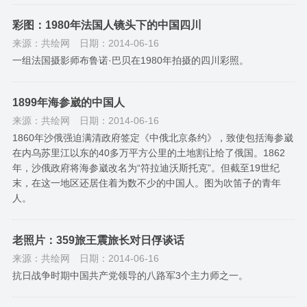
彩图：1980年法国人镜头下的中国四川
来源：共绘网
日期：2014-06-16
一组法国摄影师布鲁诺·巴贝在1980年拍摄的四川彩照。
1899年海参崴的中国人
来源：共绘网
日期：2014-06-16
1860年沙俄强迫满清政府签定《中俄北京条约》，致使包括海参崴
在内乌苏里江以东的40多万平方公里的土地割让给了俄国。1862
年，沙俄政府将海参崴改名为“符拉迪沃斯托克”。但截至19世纪
末，在这一地区还居住着为数不少的中国人。图为吹笛子的青年
人。
老照片：359旅王震旅长对日俘谈话
来源：共绘网
日期：2014-06-16
抗日战争时期中国共产党领导的八路军3个主力师之一。