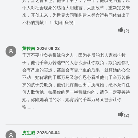
兵，善之善者也。他在干中学，学中干，他以史为鉴，以
个人对社会现象的感悟大胆建言，大胆改革，重新定义未
来，开创未来，为世界大同和构建人类命运共同体做出了
不朽的贡献！！[太阳][庆祝]
(
2
)
黄俊南
2026-06-22
千万不要欺负身带缘份之人，因为身后的老人家都护犊
子，他们千辛万苦选中的人怎么会让你欺负，欺负她你将
会有严重的霉运，甚至会有更严重的后果，就算她的心念
不动，她背后的千军万马又怎会忍心看着他们千辛万苦保
护的孩子受欺负，他们允许自己出手历练她，绝不允许任
何人欺负她。如果你的另一半带缘份的，请你一定要善待
她，你陪她淌过的水，她背后的千军万马又岂会让你
输......
(
2
)
虎生威
2025-06-04