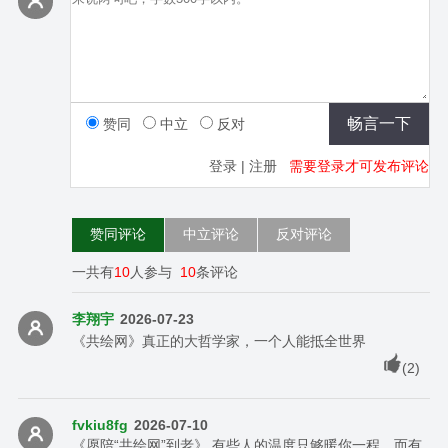
赞同
中立
反对
登录
|
注册
需要登录才可发布评论
赞同评论
中立评论
反对评论
一共有
10
人参与
10
条评论
李翔宇
2026-07-23
《共绘网》真正的大哲学家，一个人能抵全世界
(
2
)
fvkiu8fg
2026-07-10
《愿陪“共绘网”到老》 有些人的温度只够暖你一程，而有