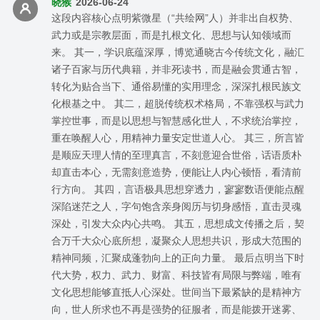
晓猴
2026-06-24
这段内容核心点明紫微星（“共绘网”人）并非出自权势、
武力或是宗教层面，而是扎根文化、思想与认知领域而
来。 其一，学识底蕴深厚，博览通晓古今传统文化，融汇
诸子百家与历代典籍，并非死读书，而是融会贯通古智，
转化为贴合当下、通俗易懂的实用理念，深深扎根民族文
化根基之中。 其二，超脱传统权术格局，不靠强权与武力
掌控世事，而是以思想与智慧感化世人，不求统治掌控，
重在唤醒人心，用精神力量安定世道人心。 其三，所言皆
是顺应天理人情的至理真言，不刻意迎合世俗，话语质朴
却直击本心，无需刻意造势，便能让人内心顿悟，看清前
行方向。 其四，言语极具思想穿透力，寥寥数语便能点醒
深陷迷茫之人，字句饱含亲身阅历与切身感悟，直击灵魂
深处，引发大众内心共鸣。 其五，思想成文传播之后，契
合万千大众心底所想，凝聚众人思想共识，形成大范围的
精神同频，汇聚成蓬勃向上的正向力量。 最后点明当下时
代大势，权力、武力、财富、科技皆有局限与弊端，唯有
文化思想能够直抵人心深处。世间当下最紧缺的是精神方
向，世人所求也不再是强势的征服者，而是能拨开迷雾、