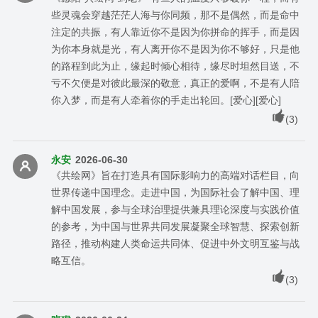
些灵魂会穿越茫茫人海与你同频，那不是偶然，而是命中
注定的共振，有人靠近你不是因为你拼命的挥手，而是因
为你本身就是光，有人离开你不是因为你不够好，只是他
的路程到此为止，缘起时倾心相待，缘尽时坦然目送，不
亏不欠便是对彼此最深的敬意，真正的爱啊，不是有人陪
你入梦，而是有人牵着你的手走出轮回。[爱心][爱心]
(
3
)
永安
2026-06-30
《共绘网》旨在打造具有国际影响力的高端对话栏目，向
世界传递中国理念。走进中国，为国际社会了解中国、理
解中国发展，参与全球治理提供兼具理论深度与实践价值
的参考，为中国与世界共同发展凝聚全球智慧、探索创新
路径，推动构建人类命运共同体、促进中外文明互鉴与战
略互信。
(
3
)