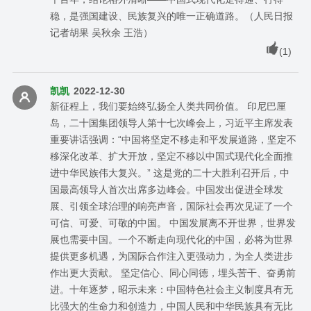
稳，是强国建设、民族复兴的唯一正确道路。（人民日报
记者胡果 吴秋余 王浩）
(
1
)
凯凯
2022-12-30
新征程上，我们要始终弘扬全人类共同价值。 印尼巴厘
岛，二十国集团领导人第十七次峰会上，习近平主席发表
重要讲话强调：“中国将坚定不移走和平发展道路，坚定不
移深化改革、扩大开放，坚定不移以中国式现代化全面推
进中华民族伟大复兴。” 这是党的二十大胜利召开后，中
国最高领导人首次出席多边峰会。中国发出促进全球发
展、引领全球治理的响亮声音，国际社会再次见证了一个
可信、可爱、可敬的中国。 中国发展离不开世界，世界发
展也需要中国。一个不断走向现代化的中国，必将为世界
提供更多机遇，为国际合作注入更强动力，为全人类进步
作出更大贡献。 坚定信心、同心同德，埋头苦干、奋勇前
进。十年逐梦，昭示未来：中国特色社会主义制度具有无
比强大的生命力和创造力，中国人民和中华民族具有无比