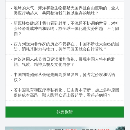
地球的大气、海洋和微生物都是无国界且自由流动的，全人
类应行动起来，共同整治我们赖以生存的地球？
新冠肺炎肆虐让我们看到封闭，不流通不协调的世界，对社
会经济造成冲击和影响，故全球一体化是大势所趋，不可阻
挡？
西方列强为非作歹的历史不复存在，中国不断壮大自己的国
防，消耗其财力与物力，美等同盟国就会自讨苦吃？
建议逢周末或节假日穿汉服和旗袍，展现中国人特有的雅
韵、气质、精神风貌及文化自信？
中国制造如何从低端走向高质量发展，抢占定价权和话语
权？
若中国教育和医疗等私有化，任由资本垄断，加上多种原因
促使成本高昂，那人民群众还上得起学，看得起病吗？
我要报错