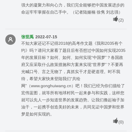
强大的凝聚力和向心力，我们完全能够把中国发展进步的
命运牢牢掌握在自己手中。（记者陆娅楠 徐隽 刘志强）
(
2
)
张世禹
2022-07-15
不知大家还记不记得2018的高考作文题《我和2035有个
约》吗？请问大家看了题目后有否想过中国如何实现2035
年的发展目标？如何、如何、如何实现“中国梦”？各国政
府又应采取什么政策措施和方案来实现“世界梦”？不要再
光喊口号、言之无物了，真抓实干才是硬道理。时不我
待，希望大家快来登陆我们“共绘
网”（www.gonghuiwang.cn）吧！我们已经为你们描绘了
宏伟蓝图，就等所有地球村民一起来参与和实践，这样您
就可以先人一步知道世界的发展趋势。让我们撸起袖子加
油干，一起携手创造美好的未来，共同见证中国梦和世界
梦是如何实现的。
(
0
)