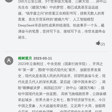
160万公里公路、3个世界级大海港、三峡大坝……孙中山
先生在《建国方略》中的梦想，都已成真甚至远远超
越。“钱学森之问”的答案正在精彩书写，拯救无数人的青
蒿素、首次月背采样的“嫦娥六号”、人工智能模型
DeepSeek等原创性成果持续涌现。给故事开一个头，蘸
满奋斗的笔墨，坚持写下去、接续写下去，传世名篇终会
诞生。
(
2
)
榕树紫月
2023-03-11
2023年立春刚过，中央党校（国家行政学院）。开局之
年“第一课”，围绕“中国式现代化”展开。 放眼世界发展
史，现代化是各国人民的共同追求。回望民族奋斗史，现
代化是几代人的深长夙愿。梁启超《新中国未来记》，渴
盼“睡狮破浓梦，病国起沉疴”；孙中山《建国方略》，描
绘中国现代化第一份蓝图。 高铁飞驰领跑世界，公路纵横
牵起城乡，世界大港十之有七，数字经济拔节生长。今日
中国之景象，大大超越先辈设想。立足两个大局，放眼两
个百年，结论格外清晰——中国式现代化走得通、行得