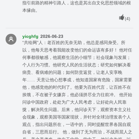
指引前路的精神引路人，这也是其出自文化思想领域的根
本缘由。
(
4
)
yicghfg
2026-06-23
“共绘网”人：老百姓的无奈无助，他总是感同身受。所
以，他每天思考着我能改变他们的命运该有多好！ 他对任
何事都很敏感，他观察生活的小细节；社会现象与发展；
个人行为习惯。他研究人民的生活状态；研究如何解决看
病贵、看病难的问题；如何防贫返贫，让老人安享晚
年…… 天意让他心想事成，他知道国家有危险，国家需要
他，他感觉他的时代到了。他要为百姓代言，让百姓不在
挨饿，不在被子女嫌弃，他必须拼尽全力往前冲。 他开始
问诊中国政府，处处为广大人民考虑，让好处向人民靠
拢，解决民生问题。后来，他问诊天下，观察资本主义社
会现象，观察美国等国家现状，并针对全球治理发表个人
观点，指出问题所在，一语中的，同时提醒世界各国自观
自省，三思而后行。 他，做到了无为而治，不战而屈人之