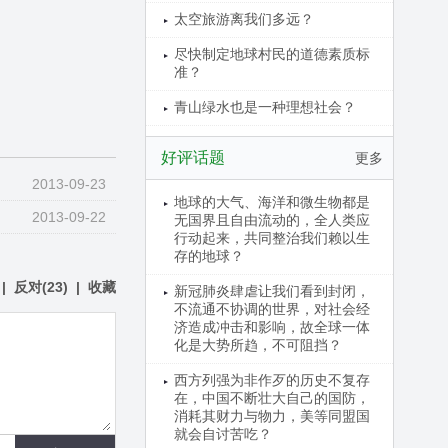
太空旅游离我们多远？
尽快制定地球村民的道德素质标
准？
青山绿水也是一种理想社会？
好评话题
更多
2013-09-23
地球的大气、海洋和微生物都是
2013-09-22
无国界且自由流动的，全人类应
行动起来，共同整治我们赖以生
存的地球？
|
反对
(
23
)
|
收藏
新冠肺炎肆虐让我们看到封闭，
不流通不协调的世界，对社会经
济造成冲击和影响，故全球一体
化是大势所趋，不可阻挡？
西方列强为非作歹的历史不复存
在，中国不断壮大自己的国防，
消耗其财力与物力，美等同盟国
就会自讨苦吃？