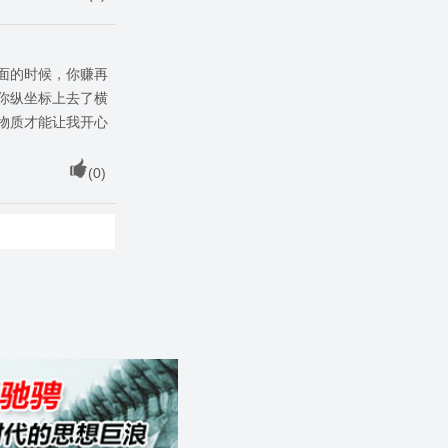
面的时候，你赚再
你纵坐标上去了横
物质才能让我开心
(
0
)