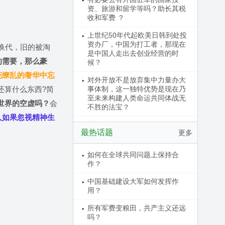
资、旅游和留学等吗？助长其税
收和军费 ？
上世纪50年代起欧美日韩到处投
资办厂，中国为打工者，那现在
换代，旧的被淘
是中国人走出去创业经营的时
的需要，那么豪
候？
花缭乱的奢华中忘
对外开放不是放弃集中力量办大
还算什么东西
?
简
事体制，这一独特优势是现在乃
至未来构建人类命运共同体战无
世界的空虚吗？
会
不胜的法宝？
人如果忽视精神生
最热话题
更多
如何在全球共同问题上保持合
作？
中国基础建设大军如何发挥作
用？
所有军费变粮田，共产主义还远
吗？