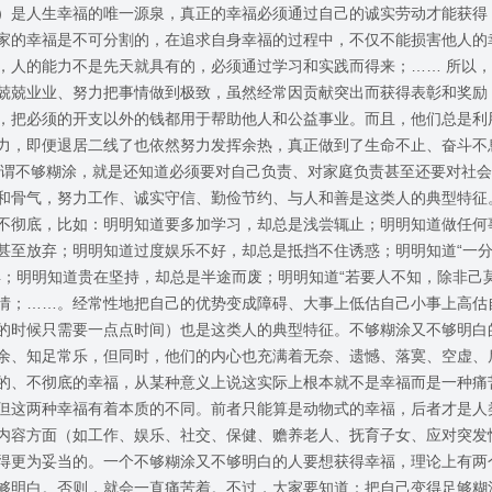
）是人生幸福的唯一源泉，真正的幸福必须通过自己的诚实劳动才能获得
家的幸福是不可分割的，在追求自身幸福的过程中，不仅不能损害他人的
，人的能力不是先天就具有的，必须通过学习和实践而得来；…… 所以
兢兢业业、努力把事情做到极致，虽然经常因贡献突出而获得表彰和奖励
，把必须的开支以外的钱都用于帮助他人和公益事业。而且，他们总是利
力，即便退居二线了也依然努力发挥余热，真正做到了生命不止、奋斗不
所谓不够糊涂，就是还知道必须要对自己负责、对家庭负责甚至还要对社
和骨气，努力工作、诚实守信、勤俭节约、与人和善是这类人的典型特征
不彻底，比如：明明知道要多加学习，却总是浅尝辄止；明明知道做任何
甚至放弃；明明知道过度娱乐不好，却总是抵挡不住诱惑；明明知道“一
得；明明知道贵在坚持，却总是半途而废；明明知道“若要人不知，除非己
情；……。经常性地把自己的优势变成障碍、大事上低估自己小事上高估
的时候只需要一点点时间）也是这类人的典型特征。不够糊涂又不够明白
余、知足常乐，但同时，他们的内心也充满着无奈、遗憾、落寞、空虚、
的、不彻底的幸福，从某种意义上说这实际上根本就不是幸福而是一种痛
但这两种幸福有着本质的不同。前者只能算是动物式的幸福，后者才是人
内容方面（如工作、娱乐、社交、保健、赡养老人、抚育子女、应对突发
得更为妥当的。一个不够糊涂又不够明白的人要想获得幸福，理论上有两
够明白。否则，就会一直痛苦着。不过，大家要知道：把自己变得足够糊