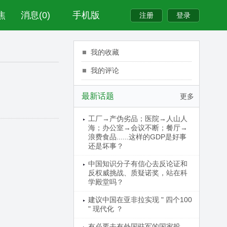
焦
消息(0)
手机版
我的收藏
我的评论
最新话题
更多
工厂→产伪劣品；医院→人山人
海；办公室→会议不断；餐厅→
浪费食品......这样的GDP是好事
还是坏事？
中国知识分子有信心去反论证和
反权威挑战、质疑诺奖，站在科
学殿堂吗？
建议中国在亚非拉实现 " 四个100
" 现代化 ？
有必要去有外国驻军的国家投