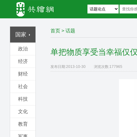
首页
>
话题
国家
政治
单把物质享受当幸福仅
经济
发布日期:
2013-10-30
浏览次数:
177965
财经
社会
科技
文化
教育
军事