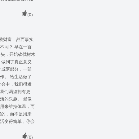
(
0
)
质财富，然而事实
不同？ 早在一百
斧头，开始砍伐树木
，做到了真正意义
分成两部分，一部
作。 给生活做了
社会中，我们很难
 我们渴望拥有更
活的乐趣。 就像
是用来维持体温，而
暖的，而不是用来
生活变得简单，你会
(
0
)