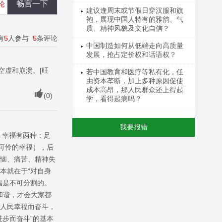
论
建议逢周末或节假日穿汉服和旗
袍，展现中国人特有的雅韵、气
质、精神风貌及文化自信？
有
5
人参与
5
条评论
中国制造如何从低端走向高质量
发展，抢占定价权和话语权？
空虚和崩溃。[旺
若中国教育和医疗等私有化，任
由资本垄断，加上多种原因促使
成本高昂，那人民群众还上得起
(
0
)
学，看得起病吗？
我要报错
、幸福有两种：足
可怜的幸福），后
烦恼、痛苦、精神失
本就在于“对自身
福是不可分割的。
和谐，才会大家都
为人民幸福而奋斗，
步而奋斗”的基本