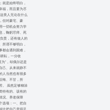
；就是始终明白，
幸福，而且要为尽
，这类人无论在什么
，但对豪宅、豪
用一切机会努力学
息，鞠躬尽瘁、死
会负责，还有做人的
。所谓不够明白，
事都会遇到困难，
分耕耘，一分收
莫为”，却偶尔还是
自己、从来就静不
的人当然也有很多
后悔、不甘，所
苦。 虽然足够糊涂
类特有的、该有的
情况、养老保障
个选项：一、把自
涂比把自己变得足