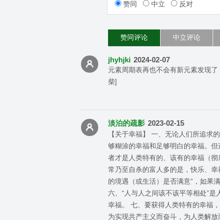
赞同
中立
反对
赞同评论
中立评论
jhyhjki
2024-02-07
元素周期表再也不会有新元素发现了
柴]
淡泊的疏影
2023-02-15
【关于幸福】 一、无论人们所追求
够糊涂的幸福和足够明白的幸福。但
者才是人类特有的、该有的幸福（彻
常乃至自杀的富人多的是，快乐、幸
的境遇（或生活）是否满意”，如果
六、“人与人之间该不该平等相处”
幸福。 七、要获得人类特有的幸福
为实现共产主义而奋斗，为人类解放