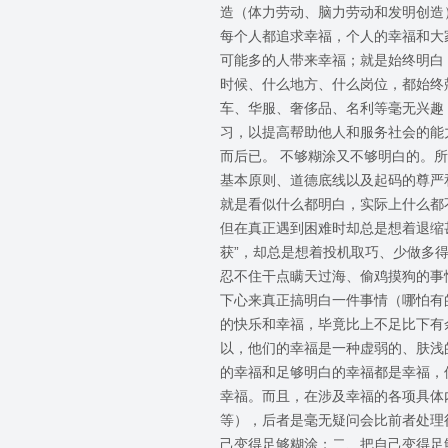
造（体力劳动、脑力劳动和发明创造
每个人都追求幸福，个人的幸福和大
可能多的人带来幸福；就是始终明白
时候、什么地方、什么岗位，都始终
车、华服、奢侈品、名利等毫无兴趣
习，以提高帮助他人和服务社会的能
而后已。 不够糊涂又不够明白的。
基本原则、道德底线以及起码的尊严
就是看似什么都明白，实际上什么都
但在真正遇到困难时却总是想着退缩
获”，却总是想着投机取巧、少做多
忍不住干点瞒天过海、偷鸡摸狗的事
下心来真正搞明白一件事情（哪怕有
的快乐和幸福，毕竟比上不足比下有
以，他们的幸福是一种虚弱的、肤浅
的幸福和足够明白的幸福都是幸福，
幸福。而且，在涉及幸福的各项具体
等），后者是毫无疑问会比前者处理
己变得足够糊涂；二、把自己变得足