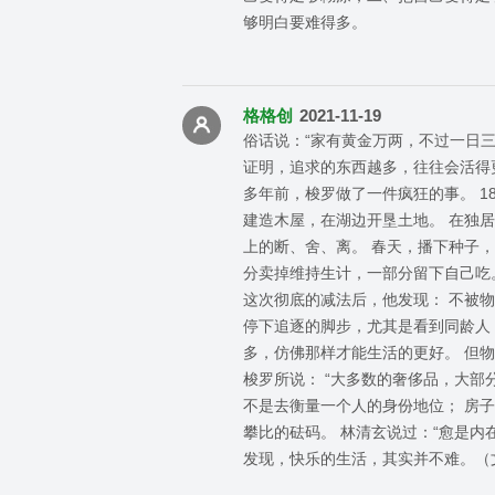
够明白要难得多。
格格创
2021-11-19
俗话说：“家有黄金万两，不过一日
证明，追求的东西越多，往往会活得
多年前，梭罗做了一件疯狂的事。 1
建造木屋，在湖边开垦土地。 在独
上的断、舍、离。 春天，播下种子
分卖掉维持生计，一部分留下自己吃
这次彻底的减法后，他发现： 不被
停下追逐的脚步，尤其是看到同龄人
多，仿佛那样才能生活的更好。 但
梭罗所说： “大多数的奢侈品，大部
不是去衡量一个人的身份地位； 房
攀比的砝码。 林清玄说过：“愈是内
发现，快乐的生活，其实并不难。（文