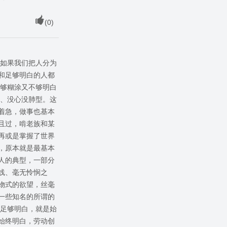
(
0
)
 如果我们把人分为
和足够明白的人都
不够糊涂又不够明白
类、没心没肺型。这
着急，做事也基本
且过，啃老族和某
再或是掌握了世界
，原本就是最基本
人的典型，一部分
线、毫无怜悯之
物式的欲望，丝毫
一些知名的所谓的
谓足够明白，就是始
始终明白，劳动创