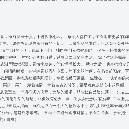
三餐，家有良田千顷，不过夜眠七尺。” 每个人都在忙，忙着追求更多的物
更累。 如果放弃现在所拥有的一切，回归最生活的本质，生活会不会变得
845年3月的一天，他放下一切，独自来到瓦尔登湖畔。 仅凭一把借来的
居的过程中，他学会钓鱼和狩猎，过着自给自足的生活。 除了生活必需品
，从湖里取水灌溉，看植物发芽，等它慢慢长大。 秋收之后，他会把粮食
。 闲暇的时候，在湖畔看朝霞与夕阳，静下来的时候，在书桌前阅读、写
物欲所困，将物质欲望降到最低，幸福感反而更强。 生活在一个快节奏的
，买房，买车，穿着名牌，带着名表的时候，更是难免激起心中的渴望。
物质欲望是一个填不满的沟壑，无尽的追求，只能让自己迷失其中，失去生
分的所渭生活的舒适，非但没有必要，而且对人类进步大有妨碍。” 衣服
子是用来遮风挡雨，而不是评判一个人的物质水平； 家是用来包容爱与温
在芬芳，愈是朴素单纯。” 学着不去过分追求财物，学着断舍离，学着把
 / 青衣）