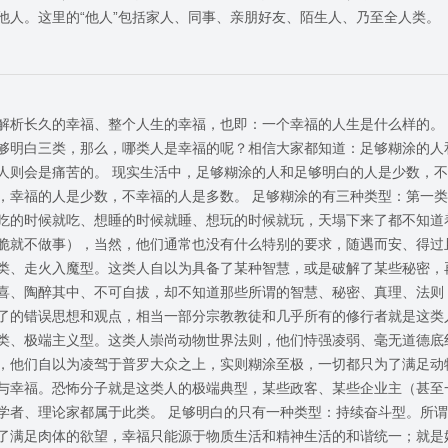
他人。这里的“他人”包括家人、同事、亲朋好友、陌生人、乃至全人类。
解析长久的幸福、整个人生的幸福，也即：一个幸福的人生是什么样的。
够明白三类，那么，哪类人是幸福的呢？相信大家都知道：足够糊涂的人
人则会是痛苦的。 现实生活中，足够糊涂的人和足够明白的人是少数，
，幸福的人是少数，不幸福的人是多数。 足够糊涂的有三种类型：第一
吃的时候就吃、想睡的时候就睡、想玩的时候就玩，天塌下来了都不知道
脆就不做事），当然，他们通常也没有什么特别的要求，随遇而安、得过
类、走火入魔型。这类人自以为具备了某种智慧，或是破解了某些秘密，
喜、陶醉其中、不可自拔，却不知道那些所谓的智慧、秘密、真理、法则
了的错误思想和观点，相当一部分宗教教徒和几乎所有的修行者就是这类
类、极端主义型。这类人崇尚动物世界法则，他们恃强凌弱、毫无道德底
，他们自以为凌驾于普罗大众之上，实则糊涂至极，一切都只为了满足动
与幸福。恐怖分子就是这类人的极端典型，某些政客、某些企业主（甚至
学者、理论家都属于此类。 足够明白的只有一种类型：持续奋斗型。所
了满足肉体的欲望，幸福只能源于物质生活和精神生活的和谐统一；就是