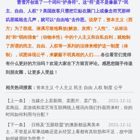
曹雪芹创造了一个词叫“护身符”。这“符”是不是像极了“民
主、自由、人权”？美国政客只需把它贴在脑门上或像念符咒那样
叽里呱啦念几声，就可以“自由地”去作恶。
说穿了，资本主义（西
方）为了彻底、淋漓尽致地释放(解放、发挥）“人性”、“丛林法
则”和“弱肉强食”（动物本性）中的个人主义和自私自利，就炮制
了所谓的民主、自由、人权等一系列的法律来维护这一制度（体
制），试图体现公平，来蒙蔽不明真相的人们......
各位看官们觉得
有什么更好的方法吗？欢迎大家在下方留言评论。感恩您随手传递
到朋友圈，让更多人受益！
相关热词搜索：
资本主义 个人主义 民主 自由 人权 制度 公平
【上一条】 :
当媒介上卖新闻、卖图片、卖广告、
2021-12-11
卖商品、卖游戏和卖艺等互联网线上视讯向我们扑面而来时，你的
时间如何利用与分配？
【下一条】 :
日韩及“五眼联盟”的澳新都远离美本
2021-12-11
土，不管是从军事战略还是从经贸上看都有其软肋和不足，故中国
如何破局转为胜势？