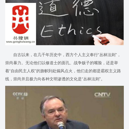
自古以来，在几千年历史中，西方个人主义奉行“丛林法则”，
崇尚暴力。无论他们以修道士的面孔、战争贩子的嘴脸，还是举
着“自由民主人权”的旗帜到处煽风点火，他们走的都是霸权主义路
线，崇尚并且极力向各种文明渗透的文化是“丛林法则”。