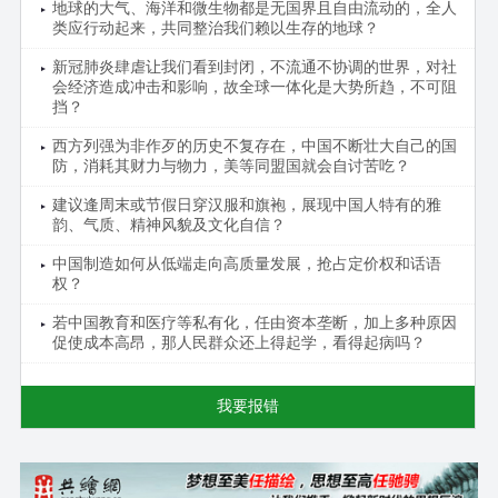
地球的大气、海洋和微生物都是无国界且自由流动的，全人
类应行动起来，共同整治我们赖以生存的地球？
新冠肺炎肆虐让我们看到封闭，不流通不协调的世界，对社
会经济造成冲击和影响，故全球一体化是大势所趋，不可阻
挡？
西方列强为非作歹的历史不复存在，中国不断壮大自己的国
防，消耗其财力与物力，美等同盟国就会自讨苦吃？
建议逢周末或节假日穿汉服和旗袍，展现中国人特有的雅
韵、气质、精神风貌及文化自信？
中国制造如何从低端走向高质量发展，抢占定价权和话语
权？
若中国教育和医疗等私有化，任由资本垄断，加上多种原因
促使成本高昂，那人民群众还上得起学，看得起病吗？
我要报错