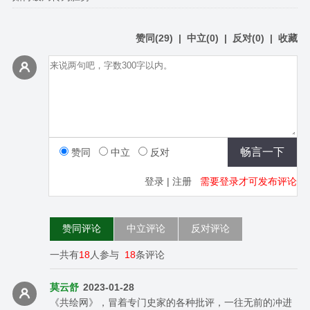
赞同
(
29
)
|
中立
(
0
)
|
反对
(
0
)
|
收藏
赞同
中立
反对
登录
|
注册
需要登录才可发布评论
赞同评论
中立评论
反对评论
一共有
18
人参与
18
条评论
莫云舒
2023-01-28
《共绘网》，冒着专门史家的各种批评，一往无前的冲进