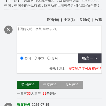
【下一条】 :
美启动“印太经济框架”，企图脱钩切割
2022-06-05
中国，中国不能坐以待毙，应主动扩大现有多边和区域经贸合作？
赞同
(
40
)
|
中立
(
1
)
|
反对
(
0
)
|
收藏
赞同
中立
反对
登录
|
注册
需要登录才可发布评论
赞同评论
中立评论
反对评论
一共有
33
人参与
33
条评论
野渡轻舟
2025-07-15