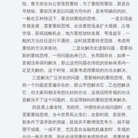
组。整天坐在办公室里想重组，为了重组而重组，那是自
寻烦恼。重组历来是以问题为导向的，是有明确目的的。
一般在五种情况下，要启动重组的思维。 一是实现超
常规发展，需要重组思维。企业要想迅速扩大规模、占领
市场，获得战略机会，地方要想加快发展、弯道超车，一
般的方法往往是行不通的，这时就需要转变思路，考虑用
重组的方法来推动。 二是化解历史遗留问题，需要创
新的重组思维。一些问题由来已久、长周期存在，如果一
直都没有得到解决，那么这些问题在传统的坐标体系内一
定是无解的。这个时候，就要考虑用重组的办法去解决。
三是解决广泛存在的问题，需要独特的重组思维。既
然一个问题是普遍存在的，那么甲想解决它，乙也想解决
它，但大家却都没有想出好的办法，这就说明常规的办法
是解决不了这个问题的，应该用独特的重组思维来解决。
四是遇上爆发性、危机性、冲撞性的尖锐问题时，也
需要重组思维。当今世界风云变幻，在新时期、新形势、
新条件下谋求新的突破，延续并不断增强竞争力，就不能
墨守成规、一成不变。尤其是在金融危机爆发时，常规的
办法一般不管用，因此必须用重组来摆脱危机，用重组来