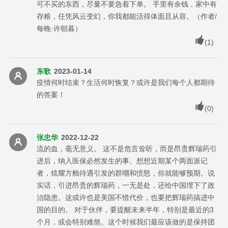
可不买的东西，尽量不要急着下单。 手里有余钱，家中有
存粮，任凭风云变幻，你我都能活得体面且从容。（作者/
每晚·许朝暮）
(
1
)
东歌
2023-01-14
疫情何时结束？生活何时恢复？或许是我们每个人都期待
的答案！
(
0
)
张忠华
2022-12-22
流的血，毫无意义。 这不是危言耸听，而是昂贵辉瑞药引
进后，纳入医保必然发生的事。想想近期某个两面派记
者，炫耀方舱待遇引发的群嘲和愤怒，你就能够预期。说
实话，引进昂贵的辉瑞药，一无是处，还给中国埋下了政
治隐患。这或许也是美国不惜代价，也要把辉瑞药搞进中
国的目的。 对于伙伴，要提醒未来半年，特别是最近的3
个月，或会特别难熬。这个时候我们最应该做的是保持团