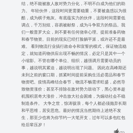
结，绝不能被敌人敌对势力分化，不明不白成为他们的助
力。 年轻伙伴，这段时间更需要稳重，不要被蛊惑以为很
酷，成为棋子炮灰。有底蕴实力的伙伴，这段时间需要低
调点，千万别炫，容易被献祭，成为斗争双方的祭品。我
们一般普罗大众，则不要有任何侥幸心理。提前准备药物
和春节物资。目前的现实已经打脸躺平派，或许还不是最
难。 看到物流行业搞行政命令和宣誓的模式，保证物流稳
定，就知道药物供应出现不畅的情况，必定只是其中一个
小缩影。不管在哪个单位、组织，越强调月需要动员的
事，越说明其紧迫，越说明出现了问题。 因此在高峰期还
未到之前的窗口期，抓紧时间提前采购生活必需品和春节
物资吧。疫情高峰结合春节，物流不畅需求旺盛，必然导
致物资涨价；甚至不排除在敌对势力鼓动下，黑心资本趁
机囤积居奇大涨价，冲击放大社会困难，为煽动社会不稳
制造条件。 大争之世，惊涛骇浪，每个人都必须抛弃长期
和平思维，居安思危。最好的情况当然期待上述绝不发
生，那至少也将为你节约一大笔开支，过年可以多包红包
给后辈压岁！
(
1
)