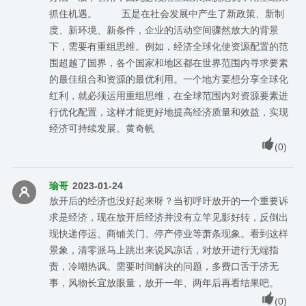
抓住机遇。 五是在社会发展中产生了新政策、新制
度、新环境、新条件，企业的活动空间骤然放大的背景
下，需要有重组思维。例如，经济全球化使资源配置的范
围超越了国界，各个国家和地区都在世界范围内寻求要素
的最佳组合和资源的最优利用。一个地方要想分享全球化
红利，就必须运用重组思维，在全球范围内对资源要素进
行优化配置，这样才能更好地提高经济质量和效益，实现
经济可持续发展。黄奇帆
(
0
)
瑜哥
2023-01-24
放开后的经济也没好起来呀？当初呼吁放开的一个重要诉
求是经济，现在放开后经济并没有立竿见影好转，反倒出
现快递停运、商铺关门、停产停业等萧条现象。看到这样
景象，清零派马上跳出来说风凉话，对放开进行无端指
责，冷嘲热讽。需要时间解决的问题，多费口舌于济无
事，风物长宜放眼量，放开一年、两年后再看结果吧。
(
0
)