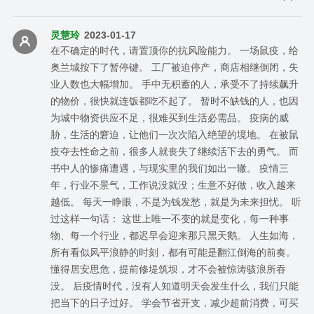
灵慧玲
2023-01-17
在不确定的时代，请置顶你的抗风险能力。 一场鼠疫，给
奥兰城按下了暂停键。 工厂被迫停产，商店相继倒闭，失
业人数也大幅增加。 手中无积蓄的人，承受不了持续飙升
的物价，很快就连饭都吃不起了。 暂时不缺钱的人，也因
为城中物资供应不足，很难买到生活必需品。 疫病的威
胁，生活的窘迫，让他们一次次陷入绝望的境地。 在被鼠
疫夺去性命之前，很多人就丧失了继续活下去的勇气。 而
书中人的惨痛遭遇，与现实里的我们如出一辙。 疫情三
年，行业不景气，工作说没就没；生意不好做，收入越来
越低。 每天一睁眼，不是为钱发愁，就是为未来担忧。 听
过这样一句话： 这世上唯一不变的就是变化，每一种事
物、每一个行业，都迟早会迎来那只黑天鹅。 人生如海，
所有看似风平浪静的时刻，都有可能是翻江倒海的前奏。
懂得居安思危，提前修堤筑坝，才不会被惊涛骇浪所吞
没。 后疫情时代，没有人知道明天会发生什么，我们只能
把当下的日子过好。 学会节省开支，减少超前消费，可买