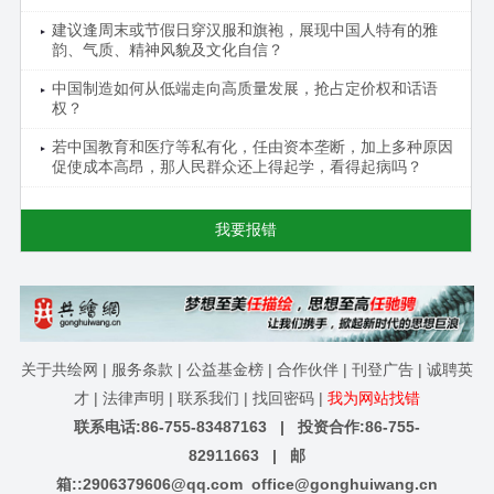
建议逢周末或节假日穿汉服和旗袍，展现中国人特有的雅
韵、气质、精神风貌及文化自信？
中国制造如何从低端走向高质量发展，抢占定价权和话语
权？
若中国教育和医疗等私有化，任由资本垄断，加上多种原因
促使成本高昂，那人民群众还上得起学，看得起病吗？
我要报错
关于共绘网
|
服务条款
|
公益基金榜
|
合作伙伴
|
刊登广告
|
诚聘英
才
|
法律声明
|
联系我们
|
找回密码
|
我为网站找错
联系电话:86-755-83487163 | 投资合作:86-755-
82911663 | 邮
箱::
2906379606@qq.com
office@gonghuiwang.cn