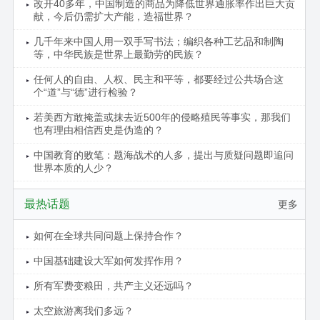
改开40多年，中国制造的商品为降低世界通胀率作出巨大贡
献，今后仍需扩大产能，造福世界？
几千年来中国人用一双手写书法；编织各种工艺品和制陶
等，中华民族是世界上最勤劳的民族？
任何人的自由、人权、民主和平等，都要经过公共场合这
个“道”与“德”进行检验？
若美西方敢掩盖或抹去近500年的侵略殖民等事实，那我们
也有理由相信西史是伪造的？
中国教育的败笔：题海战术的人多，提出与质疑问题即追问
世界本质的人少？
最热话题
更多
如何在全球共同问题上保持合作？
中国基础建设大军如何发挥作用？
所有军费变粮田，共产主义还远吗？
太空旅游离我们多远？