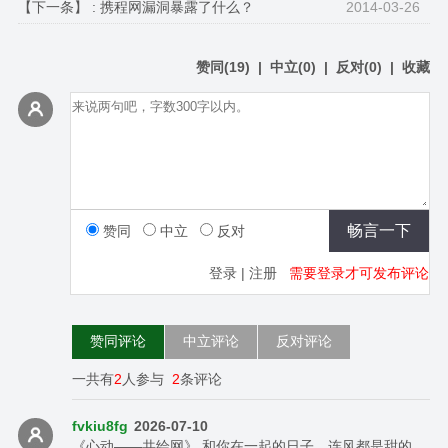
【下一条】 :
携程网漏洞暴露了什么？
2014-03-26
赞同
(
19
)
|
中立
(
0
)
|
反对
(
0
)
|
收藏
赞同
中立
反对
登录
|
注册
需要登录才可发布评论
赞同评论
中立评论
反对评论
一共有
2
人参与
2
条评论
fvkiu8fg
2026-07-10
《心动——共绘网》 和你在一起的日子，连风都是甜的。