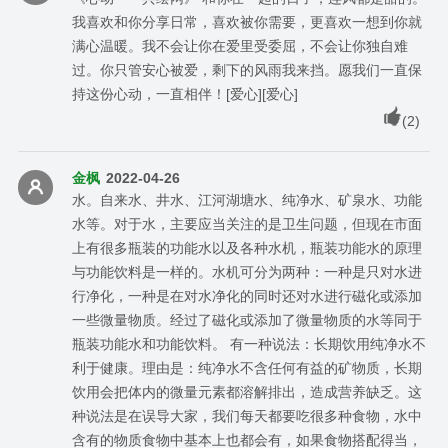
我喜欢和你分享日常，喜欢被你需要，更喜欢一想到你就
满心温暖。我不会让你在爱里受委屈，不会让你独自难
过。你只管安心被爱，剩下的风雨我来挡。愿我们一直保
持这份心动，一直相伴！[爱心][爱心]
(
2
)
金枫
2022-04-26
水。自来水、井水、江河湖塘水、纯净水、矿泉水、功能
水等。对于水，主要应当关注的是卫生问题，但现在市面
上有很多瓶装的功能水以及各种水机，瓶装功能水的原理
与功能饮料是一样的。水机可分为两种：一种是只对水进
行净化，一种是在对水净化的同时还对水进行磁化或添加
一些微量物质。经过了磁化或添加了微量物质的水等同于
瓶装功能水和功能饮料。 有一种说法：长期饮用纯净水不
利于健康。理由是：纯净水不含任何有益的矿物质，长期
饮用会把体内的微量元素都溶解排出，造成营养缺乏。这
种说法是在误导大家，我们每天都要吃很多种食物，水中
含有的物质食物中基本上也都会有，如果食物搭配得当，