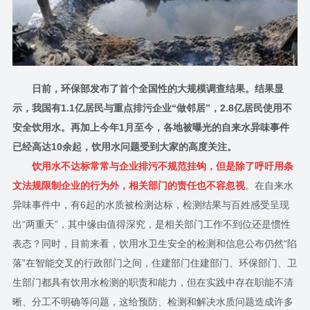
日前，环保部发布了首个全国性的大规模调查结果。结果显
示，我国有
1.1
亿居民与重点排污企业“做邻居”，
2.8
亿居民使用不
安全饮用水。再加上今年
1
月至今，各地被曝光的自来水异味事件
已经高达
10
余起，饮用水问题受到大家的高度关注。
饮用水不达标常常与企业排污不规范挂钩，但是除了呼吁用条
文法规限制企业的行为外，相关部门的责任也不容忽视
。在自来水
异味事件中，有
6
起的水质被检测达标，检测结果与百姓感受呈现
出“两重天”，其中缘由值得深究，是相关部门工作不到位还是惯性
表态？同时，目前来看，饮用水卫生安全的检测和信息公布仍然“陷
落”在智能交叉的行政部门之间，住建部门住建部门、环保部门、卫
生部门都具有饮用水检测的职责和能力，但在实践中存在职能不清
晰、分工不明确等问题，这给预防、检测和解决水质问题造成许多