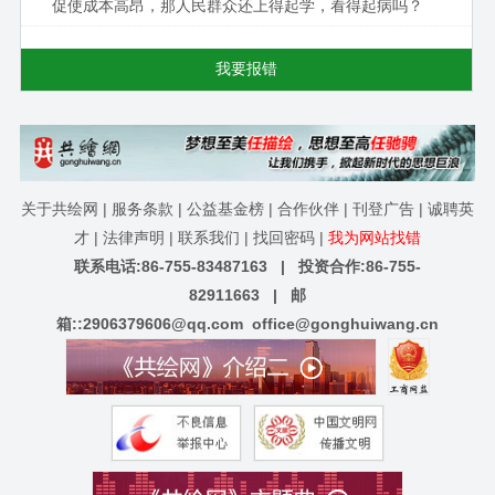
促使成本高昂，那人民群众还上得起学，看得起病吗？
我要报错
关于共绘网
|
服务条款
|
公益基金榜
|
合作伙伴
|
刊登广告
|
诚聘英
才
|
法律声明
|
联系我们
|
找回密码
|
我为网站找错
联系电话:86-755-83487163 | 投资合作:86-755-
82911663 | 邮
箱::
2906379606@qq.com
office@gonghuiwang.cn