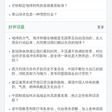
尽快制定地球村民的道德素质标准？
青山绿水也是一种理想社会？
好评话题
更多
地球的大气、海洋和微生物都是无国界且自由流动的，全人
类应行动起来，共同整治我们赖以生存的地球？
新冠肺炎肆虐让我们看到封闭，不流通不协调的世界，对社
会经济造成冲击和影响，故全球一体化是大势所趋，不可阻
挡？
西方列强为非作歹的历史不复存在，中国不断壮大自己的国
防，消耗其财力与物力，美等同盟国就会自讨苦吃？
建议逢周末或节假日穿汉服和旗袍，展现中国人特有的雅
韵、气质、精神风貌及文化自信？
中国制造如何从低端走向高质量发展，抢占定价权和话语
权？
若中国教育和医疗等私有化，任由资本垄断，加上多种原因