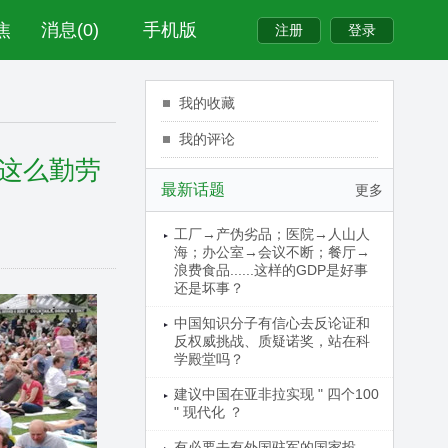
焦
消息(0)
手机版
我的收藏
我的评论
这么勤劳
最新话题
更多
工厂→产伪劣品；医院→人山人
海；办公室→会议不断；餐厅→
浪费食品......这样的GDP是好事
还是坏事？
中国知识分子有信心去反论证和
反权威挑战、质疑诺奖，站在科
学殿堂吗？
建议中国在亚非拉实现 " 四个100
" 现代化 ？
有必要去有外国驻军的国家投