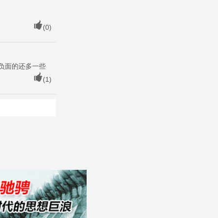
(
0
)
负面的还多一些
(
1
)