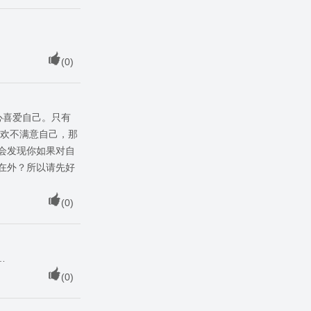
(
0
)
心喜爱自己。只有
喜欢不满意自己，那
会发现你如果对自
在外？所以请先好
(
0
)
…
(
0
)