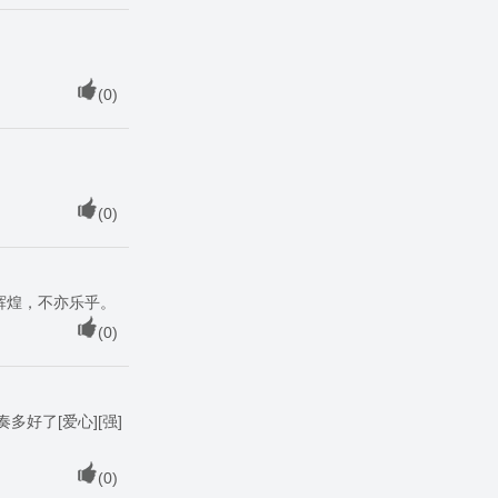
(
0
)
(
0
)
的辉煌，不亦乐乎。
(
0
)
奏多好了[爱心][强]
(
0
)