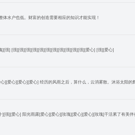
整体水户也低。财富的创造需要相应的知识才能实现！
强][强][强][强][强][强][强][强][强][强][强][爱心] [强][爱心]
[爱心][爱心][爱心][爱心] 经历的风雨之后，算什么，云消雾散。沐浴太阳
强][爱心] 阳光雨露[爱心][爱心][玫瑰][爱心][爱心][玫瑰]干活累了有美伴