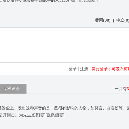
如建议给科研及会讲中国故事的人员发补贴，以资鼓励？
赞同
(
38
)
|
中立
(
0
登录
|
注册
需要登录才可发布评
反对评论
一共有
，甚嚣尘上。发出这种声音的是一些很有影响的人物，如莫言、白岩松等。
击。为先生点赞[强][强][强][强]