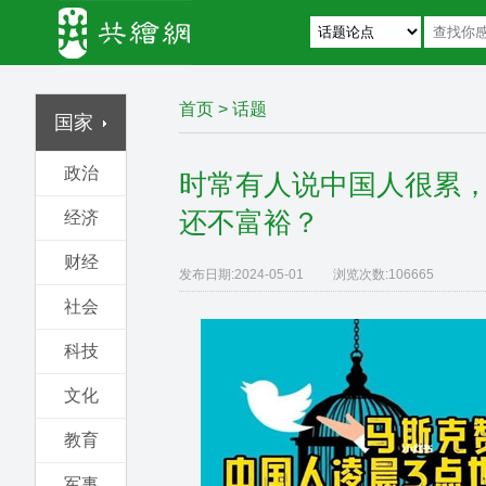
首页
>
话题
国家
政治
时常有人说中国人很累
还不富裕？
经济
财经
发布日期:
2024-05-01
浏览次数:
106665
社会
科技
文化
教育
军事