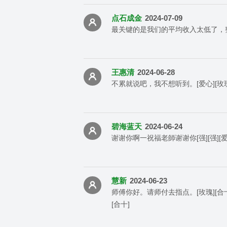
点石成金
2024-07-09
最关键的是我们的平均收入太低了，
王惠清
2024-06-28
不累就说吧，我不想听到。[爱心][玫瑰][强] [
碧海蓝天
2024-06-24
谢谢你啊一祝福老師谢谢你[强][强]
慧新
2024-06-23
师傅你好。请师付去指点。[玫瑰][合十][
[合十]