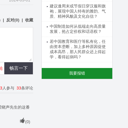
2024-05-01
建议逢周末或节假日穿汉服和旗
袍，展现中国人特有的雅韵、气
质、精神风貌及文化自信？
)
|
反对
(
0
)
|
收藏
中国制造如何从低端走向高质量
发展，抢占定价权和话语权？
若中国教育和医疗等私有化，任
由资本垄断，加上多种原因促使
成本高昂，那人民群众还上得起
学，看得起病吗？
论
我要报错
33
人参与
33
条评论
梁晓声先生的这番
(
0
)