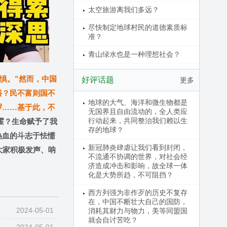
太空旅游离我们多远？
尽快制定地球村民的道德素质标
准？
青山绿水也是一种理想社会？
惧。”然而，中国
好评话题
更多
裕？民不富则国不
地球的大气、海洋和微生物都是
啰……基于此，不
无国界且自由流动的，全人类应
行动起来，共同整治我们赖以生
霍？生命赋予了我
存的地球？
热血的斗志于怯懦
新冠肺炎肆虐让我们看到封闭，
大家积极发声、呐
不流通不协调的世界，对社会经
济造成冲击和影响，故全球一体
化是大势所趋，不可阻挡？
西方列强为非作歹的历史不复存
在，中国不断壮大自己的国防，
2024-05-01
消耗其财力与物力，美等同盟国
就会自讨苦吃？