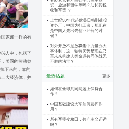
资、旅游和留学等吗？助长其税
收和军费 ？
上世纪50年代起欧美日韩到处投
资办厂，中国为打工者，那现在
是中国人走出去创业经营的时
候？
达国家那一样的有
对外开放不是放弃集中力量办大
事体制，这一独特优势是现在乃
4%人中，包括了
至未来构建人类命运共同体战无
下，美国的劳动参
不胜的法宝？
上掉下来的，靠的
最热话题
更多
第二大经济体，并
如何在全球共同问题上保持合
作？
中国基础建设大军如何发挥作
用？
所有军费变粮田，共产主义还远
吗？