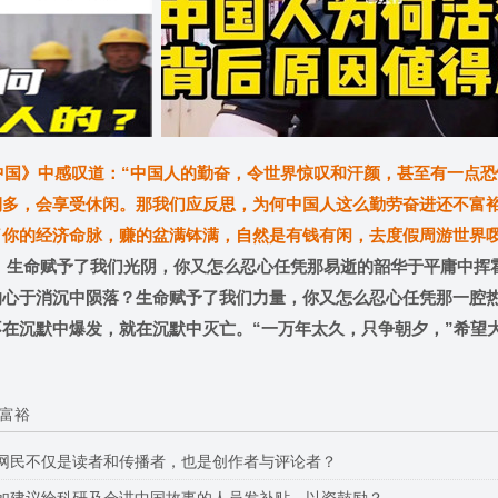
国》中感叹道：“中国人的勤奋，令世界惊叹和汗颜，甚至有一点恐
期多，会享受休闲。那我们应反思，为何中国人这么勤劳奋进还不富
了你的经济命脉，赚的盆满钵满，自然是有钱有闲，去度假周游世界
？
生命赋予了我们光阴，你又怎么忍心任凭那易逝的韶华于平庸中挥
的心于消沉中陨落？生命赋予了我们力量，你又怎么忍心任凭那一腔
在沉默中爆发，就在沉默中灭亡。“一万年太久，只争朝夕，”希望
 富裕
网民不仅是读者和传播者，也是创作者与评论者？