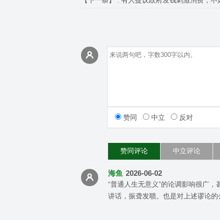
【下一条】 :
有人提议政府发钱刺激消费，不
赞同
中立
反对
赞同评论
中立评论
海鱼
2026-06-02
“普通人生无意义”的论调影响很广
讲话，振聋发聩。也是对上述谬论的公开回