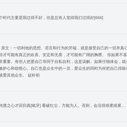
在这个时代主要是我过得不好，但是总有人觉得我们过得好[666]
。 原文：一切利他的思想、语言和行为的开端，就是接受自己的一切并真
你才可能有真正的欢喜、安定和无畏，才可能有广阔的胸襟。 你如果不
常重要。有些人把爱自己等同于自私自利，这是误解。如果仔细体会，就
嫉妒心和怨恨心。自己也是众生中的一员，爱众生的同时为何把自己排除
谈爱其他众生。 赵朴初
纯透之心才回归真[呲牙] 看破红尘，方能为人。否则，会活得很累很累…