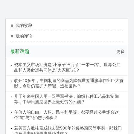
我的收藏
我的评论
最新话题
更多
资本主义市场经济是“小家子”气；而“一带一路”、世界公共
品和人类命运共同体是“大家庭”式？
改开40多年，中国制造的商品为降低世界通胀率作出巨大贡
献，今后仍需扩大产能，造福世界？
几千年来中国人用一双手写书法；编织各种工艺品和制陶
等，中华民族是世界上最勤劳的民族？
任何人的自由、人权、民主和平等，都要经过公共场合这
个“道”与“德”进行检验？
若美西方敢掩盖或抹去近500年的侵略殖民等事实，那我们
也有理由相信西史是伪造的？