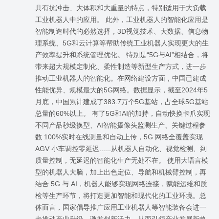
具有抗冲击、大体积和大重量的特点，特别适用于大负载
工业机器人中的应用。 此外，工业机器人的智能化应用是
智能制造时代的必然选择，3D视觉技术、大数据、信息物
理系统、5G和云计算等帮助传统工业机器人实现更大的生
产效率提升和系统管理优化。 特别是“5G与AI”相结合，将
带来超大规模定制化、柔性制造等新型生产方式，进一步
推动工业机器人的智能化。在网络建设方面，中国已建成
性能优异、规模最大的5G网络。数据显示，截至2024年5
月底，中国累计建成了383.7万个5G基站，占全球5G基站
总量的60%以上。 有了5G和AI的加持，自动快换卡爪实现
不同产品秒级换型、AI智能摄像头监测生产、关键过程参
数 100%实时在线测量和自动上传，5G 网络全覆盖实现
AGV 小车调控零延迟......从机器人自动化、视觉检测、到
质量控制，无延迟的智能化生产无处不在。 使用大语言模
型的机器人大脑，加上出色定位、导航和机械臂控制，再
结合 5G 与 AI，机器人能够实现网络连接，赋能运维和质
检等生产环节，将打造更加智能和现代化的工业环境。总
体而言，国家倡导推广应用工业机器人等智能装备会进一
步推动产业升级，激发创新活力，从而引领产业发展新热