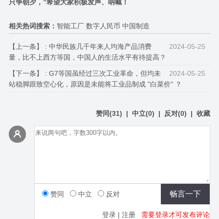
只争朝夕，”希望大家积极发声、呐喊！
相关热词搜索：
智能工厂 数字人民币 中国制造
【上一条】 :
中华民族几千年来人均海产品消费
2024-05-25
量，比不上西方等国，中国人的生活水平有待提高？
【下一条】 :
G7等国虽经过三次工业革命，但均未
2024-05-25
站稳脚跟致空心化，原因是未能将工业品制成 "白菜价" ？
赞同
(
31
)
|
中立
(
0
)
|
反对
(
0
)
|
收藏
赞同
中立
反对
登录
|
注册
需要登录才可发布评论