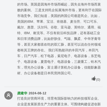
的市场。英国是因海外市场而崛起，因失去海外市场而衰
败的案例。 三是支持民企拓展海外市场，更有利于在国际
市场竞争。我们知道，美国的跨国公司都是民企。比如，
美国的IBM、苹果、宝洁、肯德基、麦当劳、可口可乐、
戴尔、惠普、沃尔玛、谷歌、亚马逊、英特尔、通用、福
特、IBM、耐克等。不仅有前沿科技品牌，还有基础工业
和日常消费品牌，比如舒肤佳、气喘、飘柔、中华牙膏等
等，甚至大家都喜欢吃的双汇肠，甚至可以说在任何领域
都有其王牌的存在。 我们耳熟能详的丰田汽车，本田汽
车，日产汽车，松下电器，索尼电子、电器设备，东芝电
子、电器设备，夏普电子、电器设备，三菱重工，铃木汽
车，理光办公设备，富士通计算机办公设备，佳能影象器
材、办公设备都是日本民营跨国公司。
(
0
)
龚建华
2024-08-12
打造良好营商环境，培育有国际影响力的科技领军企业。
企业是发展新质生产力的重要主体。可围绕构建促进创新