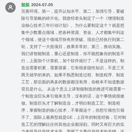
挞挞
2024-07-05
完善环境。第一，提升认知水平。第二，加强引导，要破
除引导策略的碎片化。我曾经牵头制定了一个《增强制造
业核心技术三年行动计划》。为什么要制定这个？就是想
集中少数重点领域，把各种资源、资金、人才都集中到这
个领域，使这个领域尽快有所突破。现在已经执行到第二
轮，支持了一大批项目，效果非常好。第三，推动实施。
我们讲智能制造，重心还是制造，你不能想象你的制造不
行，上面加个计算机，加个软件就行了，不是这样的。制
造业需要积累，需要摸索，它有很多隐性知识，不是三天
两天就学的来的。如果不熟悉制造过程、制造程序、制造
工艺，那后面的再多的数据都没有用，你根本不知道数据
背后是什么。 从这个意义上讲智能制造的推进可能需要一
个制造业巨头来引领来主导，没有的话，这个事情就很难
做。制造巨头才了解制造业，才明白制造工艺、制造程
序，掌握制造的核心技术，不掌握这个，你想引领也引领
不了。国际上最典型就是GE，上百年的制造经验，它对制
造工艺的理解比任何其他企业都深刻。同时又有巨大的实
力来提升信息技术水平，掌握了大量信息技术的关键，这