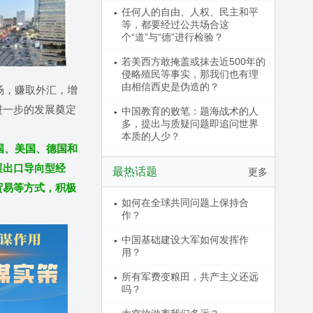
任何人的自由、人权、民主和平
等，都要经过公共场合这
个“道”与“德”进行检验？
若美西方敢掩盖或抹去近500年的
侵略殖民等事实，那我们也有理
由相信西史是伪造的？
场，赚取外汇，增
进一步的发展奠定
中国教育的败笔：题海战术的人
多，提出与质疑问题即追问世界
本质的人少？
国、美国、德国和
展出口导向型经
最热话题
更多
贸易等方式，积极
如何在全球共同问题上保持合
。
作？
中国基础建设大军如何发挥作
用？
所有军费变粮田，共产主义还远
吗？