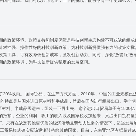
中国的辉煌。我们可以共同见证，当下的挑战，能够孕育一个更加强大、
期的政策环境。政策支持和制度保障是科技创新生态构建不可或缺的组成
针对性强、操作性好的科技创新政策，为科技创新提供强有力的政策支撑
政策工具，可有效降低创新成本，激发创新动力。同时，深化“放管服”改
期的政策环境，为科技创新提供稳定的发展空间。
了20%以内。 国际贸易，在生产方式方面，2010年，中国的工业规模已
贸易的特点是从国外进口原材料和半成品，然后在国内进行组装出口。举个例子
原材料、半成品买进来，组装一下再出去。这个进出口贸易单子有1800亿
的抵扣，企业的利润、职工的收入以及国家税收加起来，只占出口贸易量
肉”。只有在缺乏其他更优质的经济活动且劳动力过剩的情况下，适当发展
加工贸易模式确实应该逐渐转移给其他国家。目前，东南亚地区占据超过5