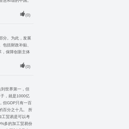
智慧和谐的中国。
(
0
)
部分。为此，发展
。包括财政补贴、
革，保障创新主体
(
0
)
达到世界第一，但
，就是1000亿
，但GDP只有一百
的百分之十几。 所
加工贸易是可以考
0%多的加工贸易份