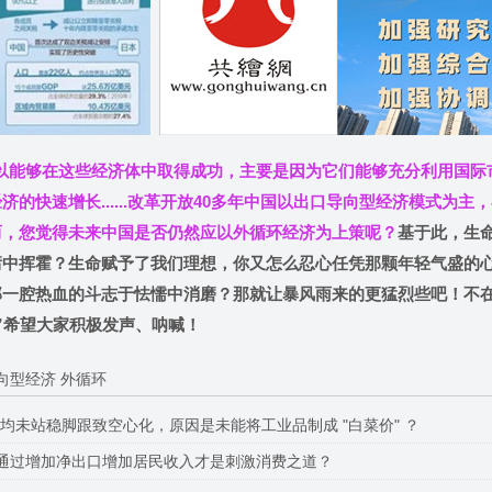
以能够在这些经济体中取得成功，主要是因为它们能够充分利用国际
的快速增长......改革开放40多年中国以出口导向型经济模式为主
而，您觉得未来中国是否仍然应以外循环经济为上策呢？
基于此，生
庸中挥霍？生命赋予了我们理想，你又怎么忍心任凭那颗年轻气盛的
那一腔热血的斗志于怯懦中消磨？那就让暴风雨来的更猛烈些吧！不
”希望大家积极发声、呐喊！
向型经济 外循环
均未站稳脚跟致空心化，原因是未能将工业品制成 "白菜价" ？
通过增加净出口增加居民收入才是刺激消费之道？