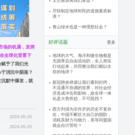
太空旅游离我们多远？
尽快制定地球村民的道德素质标
准？
青山绿水也是一种理想社会？
好评话题
更多
市场的机遇，发挥
，在全球化背景下
地球的大气、海洋和微生物都是
无国界且自由流动的，全人类应
命赋予了我们光
行动起来，共同整治我们赖以生
存的地球？
心于消沉中陨落？
在沉默中爆发，就
新冠肺炎肆虐让我们看到封闭，
不流通不协调的世界，对社会经
济造成冲击和影响，故全球一体
化是大势所趋，不可阻挡？
西方列强为非作歹的历史不复存
在，中国不断壮大自己的国防，
2024-05-25
消耗其财力与物力，美等同盟国
就会自讨苦吃？
2024-05-25