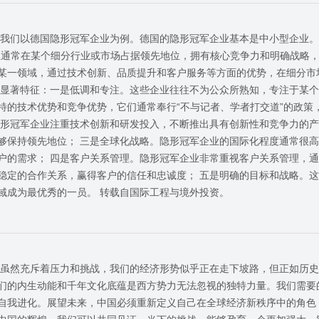
 我们以德国隐形冠军企业为例。德国的隐形冠军企业基本是中小型企业
业通常在某个细分行业或市场占据领先地位，拥有核心竞争力和明确战略
某一领域，通过技术创新、品质提升和客户服务等方面的优势，在细分市
个显著特征：一是低调和专注。这些企业往往不为公众所熟知，专注于某
特的技术优势和竞争优势，它们通常奉行“不与记者、学者打交道”的政策
隐形冠军企业注重技术创新和研发投入，不断推出具有创新性和竞争力的
够保持领先地位； 三是全球化战略。隐形冠军企业的国际化程度通常很
户的需求； 四是客户关系管理。隐形冠军企业非常重视客户关系管理，
稳定的合作关系，赢得客户的信任和忠诚度； 五是明确的目标和战略。
域成为最优秀的一员。 转载自国际工程与境外投资。
4年虽然充斥着压力和挑战，我们的经济形势似乎正在走下坡路，但正如历
们的内生动能和千年文化底蕴是西方势力无法忽视的独特力量。我们需要
自我进化。展望未来，中国必须重新定义自己在全球经济新秩序中的角色