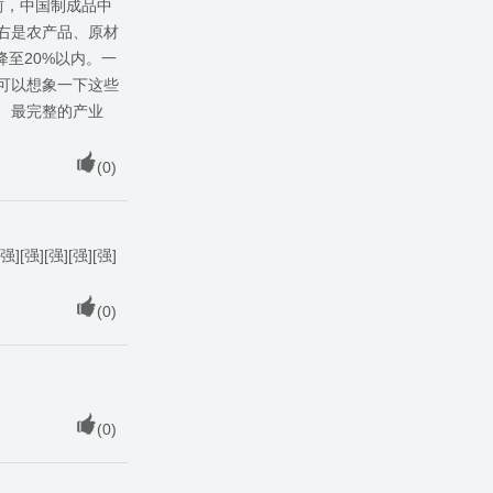
前，中国制成品中
左右是农产品、原材
降至20%以内。一
可以想象一下这些
、最完整的产业
(
0
)
强][强][强][强][强]
(
0
)
(
0
)