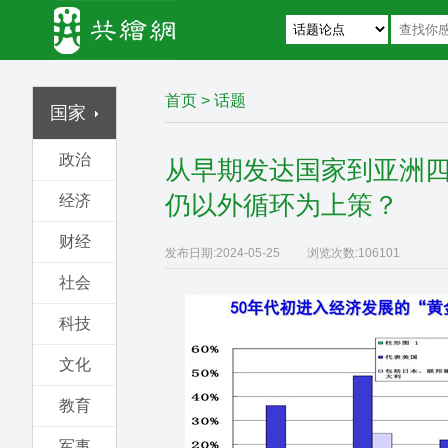
首页
>
话题
国家
政治
从早期发达国家到亚洲
仍以外循环为上策？
经济
财经
发布日期:
2024-05-25
浏览次数:
106101
社会
科技
文化
教育
军事