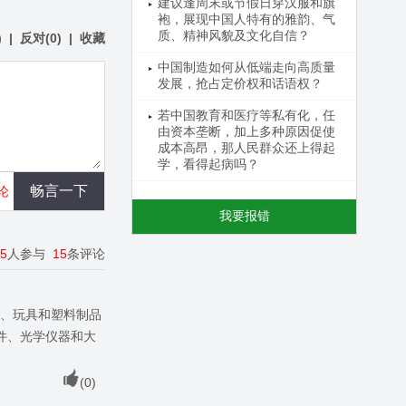
建议逢周末或节假日穿汉服和旗
袍，展现中国人特有的雅韵、气
质、精神风貌及文化自信？
)
|
反对
(
0
)
|
收藏
中国制造如何从低端走向高质量
发展，抢占定价权和话语权？
若中国教育和医疗等私有化，任
由资本垄断，加上多种原因促使
成本高昂，那人民群众还上得起
学，看得起病吗？
论
我要报错
15
人参与
15
条评论
具、玩具和塑料制品
件、光学仪器和大
(
0
)