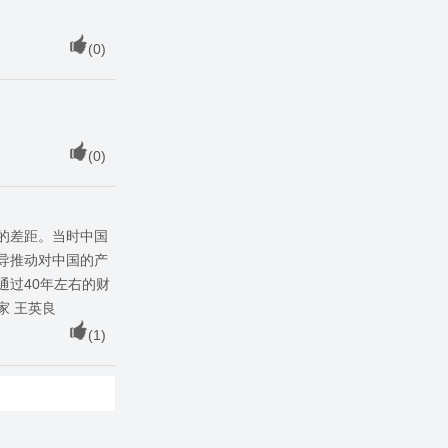
(
0
)
(
0
)
的差距。当时中国
导推动对中国的产
过40年左右的财
家 王英良
(
1
)