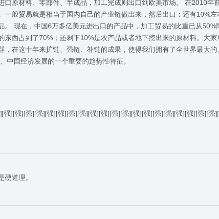
进口原材料、零部件、半成品，加工完成则出口到欧美市场。 在2010年
易。一般贸易就是相当于国内自己的产业链做出来，然后出口；还有10%
。 现在，中国6万多亿美元进出口的产品中，加工贸易的比重已从50%
的东西占到了70%；还剩下10%是农产品或者地下挖出来的原材料。大家
群，在这十年来扩链、强链、补链的成果，使得我们拥有了全世界最大的
造、中国经济发展的一个重要的趋势性特征。
][强][强][强][强][强][强][强][强][强][强][强][强][强][强][强][强][强][强][
是硬道理。