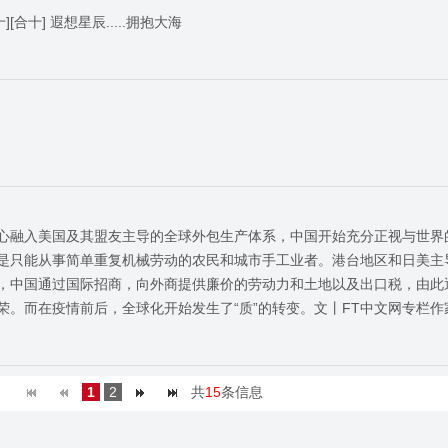
][合十][合十] 遐想星辰.....拥抱大海
心融入美国及其盟友主导的全球外包生产体系，中国开始充分正视与世界
是只能从事简单重复机械劳动的农民和城市手工业者。港台地区和日美主
，中国通过国际招商，向外商提供廉价的劳动力和土地以及出口税，由此通
。而在疫情前后，全球化开始发生了“质”的转变。文丨FT中文网专栏作
1
2
共
15
条信息