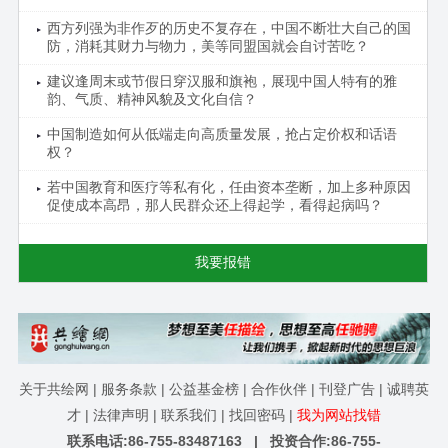
西方列强为非作歹的历史不复存在，中国不断壮大自己的国
防，消耗其财力与物力，美等同盟国就会自讨苦吃？
建议逢周末或节假日穿汉服和旗袍，展现中国人特有的雅
韵、气质、精神风貌及文化自信？
中国制造如何从低端走向高质量发展，抢占定价权和话语
权？
若中国教育和医疗等私有化，任由资本垄断，加上多种原因
促使成本高昂，那人民群众还上得起学，看得起病吗？
我要报错
关于共绘网
|
服务条款
|
公益基金榜
|
合作伙伴
|
刊登广告
|
诚聘英
才
|
法律声明
|
联系我们
|
找回密码
|
我为网站找错
联系电话:86-755-83487163 | 投资合作:86-755-