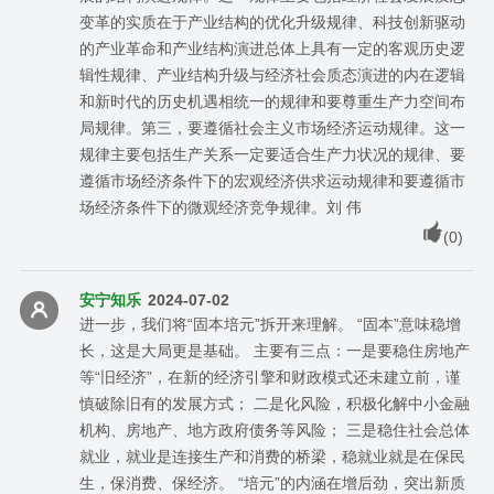
变革的实质在于产业结构的优化升级规律、科技创新驱动
的产业革命和产业结构演进总体上具有一定的客观历史逻
辑性规律、产业结构升级与经济社会质态演进的内在逻辑
和新时代的历史机遇相统一的规律和要尊重生产力空间布
局规律。第三，要遵循社会主义市场经济运动规律。这一
规律主要包括生产关系一定要适合生产力状况的规律、要
遵循市场经济条件下的宏观经济供求运动规律和要遵循市
场经济条件下的微观经济竞争规律。刘 伟
(
0
)
安宁知乐
2024-07-02
进一步，我们将“固本培元”拆开来理解。 “固本”意味稳增
长，这是大局更是基础。 主要有三点：一是要稳住房地产
等“旧经济”，在新的经济引擎和财政模式还未建立前，谨
慎破除旧有的发展方式； 二是化风险，积极化解中小金融
机构、房地产、地方政府债务等风险； 三是稳住社会总体
就业，就业是连接生产和消费的桥梁，稳就业就是在保民
生，保消费、保经济。 “培元”的内涵在增后劲，突出新质