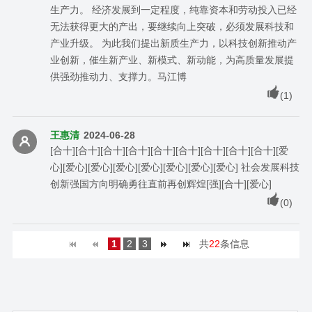
生产力。 经济发展到一定程度，纯靠资本和劳动投入已经
无法获得更大的产出，要继续向上突破，必须发展科技和
产业升级。 为此我们提出新质生产力，以科技创新推动产
业创新，催生新产业、新模式、新动能，为高质量发展提
供强劲推动力、支撑力。马江博
(
1
)
王惠清
2024-06-28
[合十][合十][合十][合十][合十][合十][合十][合十][合十][爱
心][爱心][爱心][爱心][爱心][爱心][爱心][爱心] 社会发展科技
创新强国方向明确勇往直前再创辉煌[强][合十][爱心]
(
0
)
1
2
3
共
22
条信息