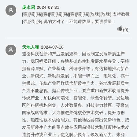
庞永昭
2024-07-31
[强][强][强][强][强][强][强][强][强][强][玫瑰][玫瑰] 支持教授
[强][强][强] 说的太对了！不能讲数量，要讲质量！
(
0
)
天地人和
2024-07-18
遵循科技创新和产业发展规律，因地制宜发展新质生产
力。我国幅员辽阔，各地基础条件和发展水平各异，要根
据资源禀赋、产业基础、科研条件等，有选择地推动新产
业、新模式、新动能发展，不能一哄而上、泡沫化、搞一
种模式。传统产业同样蕴含新质生产力，各地发展新质生
产力不能忽视、抛弃传统产业，要注重用新技术改造提升
传统产业，加快向高端化、智能化、绿色化转型。发达地
区的科研机构密集、人才数量多、科技实力雄厚，要聚焦
国家战略需求，大力推进关键核心技术突破，提升原创
性、颠覆性技术供给能力。其他地区要突出优势特色，把
发展新质生产力的重点放在应用前沿技术和颠覆性技术改
造提升传统产业上，使之脱胎换骨，焕发新活力。来源：