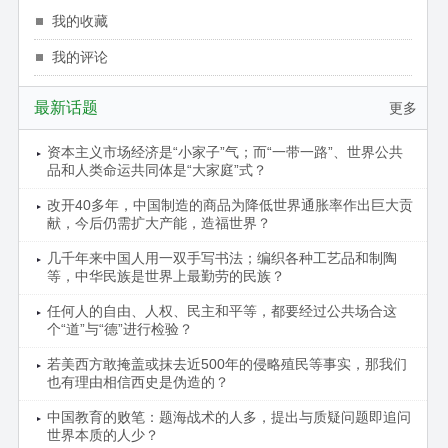
我的收藏
我的评论
最新话题
更多
资本主义市场经济是“小家子”气；而“一带一路”、世界公共
品和人类命运共同体是“大家庭”式？
改开40多年，中国制造的商品为降低世界通胀率作出巨大贡
献，今后仍需扩大产能，造福世界？
几千年来中国人用一双手写书法；编织各种工艺品和制陶
等，中华民族是世界上最勤劳的民族？
任何人的自由、人权、民主和平等，都要经过公共场合这
个“道”与“德”进行检验？
若美西方敢掩盖或抹去近500年的侵略殖民等事实，那我们
也有理由相信西史是伪造的？
中国教育的败笔：题海战术的人多，提出与质疑问题即追问
世界本质的人少？