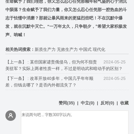
生命赋予了我们理想，你又怎么忍心任凭那颗年轻气盛的心于消沉
中陨落？生命赋予了我们力量，你又怎么忍心任凭那一腔热血的斗
志于怯懦中消磨？那就让暴风雨来的更猛烈些吧！不在沉默中爆
发，就在沉默中灭亡。“一万年太久，只争朝夕，”希望大家积极发
声、呐喊！
相关热词搜索：
新质生产力 无效生产力 中国式 现代化
【上一条】 :
某些国家谴责俄侵乌，但为何不指责
2024-05-25
美驻军？实际上两者性质一样，不过是明动武和暗动手的区别？
【下一条】 :
改革开放40多年，中国几乎年年顺
2024-05-25
差，但钱去哪了？是否内外都流失了？
赞同
(
35
)
|
中立
(
0
)
|
反对
(
0
)
|
收藏