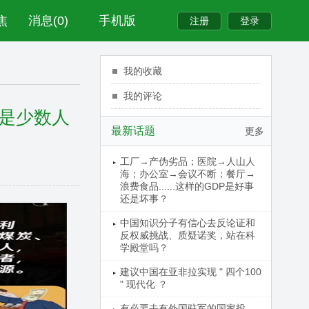
焦
消息(0)
手机版
我的收藏
我的评论
是少数人
最新话题
更多
工厂→产伪劣品；医院→人山人
海；办公室→会议不断；餐厅→
浪费食品......这样的GDP是好事
还是坏事？
中国知识分子有信心去反论证和
反权威挑战、质疑诺奖，站在科
学殿堂吗？
建议中国在亚非拉实现 " 四个100
" 现代化 ？
有必要去有外国驻军的国家投