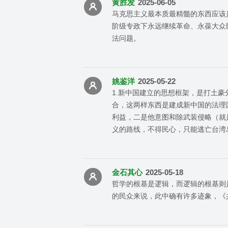
黄胜发
2025-06-05
马克思主义最本质最精髓的东西应该
阶级专政下永远继续革命、永葆大众
法问题。
姚鉴洋
2025-05-22
1.新中国建立的思想框架，是打土
合，这两样东西是建成新中国的法理
利益，二是他意图和除武装侵略（就
义的路线，不得民心，只能逃亡台湾
金石其心
2025-05-18
哲学的根基是逻辑，而逻辑的根基则
的民众来说，此中确有许多迹象，《