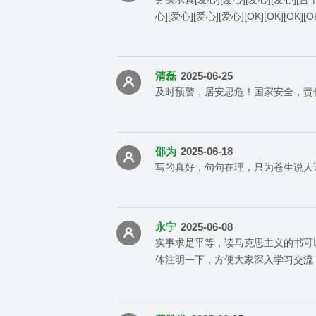
心][爱心][爱心][爱心][OK][OK][OK][O
清磊
2025-06-25
及时预警，居安思危！国家安全，责
邵为
2025-06-18
写的真好，句句在理，只为苍生说人
永宁
2025-06-08
实事求是平等，读马克思主义的书可
体注明一下，方便大家深入学习交流