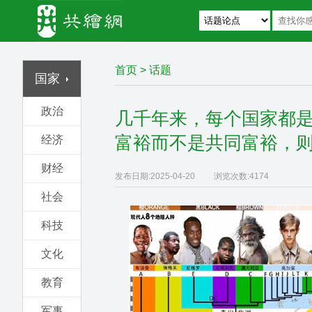
首页
>
话题
国家
政治
几千年来，每个国家都
富裕而不是共同富裕，
经济
财经
发布日期:
2025-04-20
浏览次数:
4174
社会
科技
文化
教育
军事