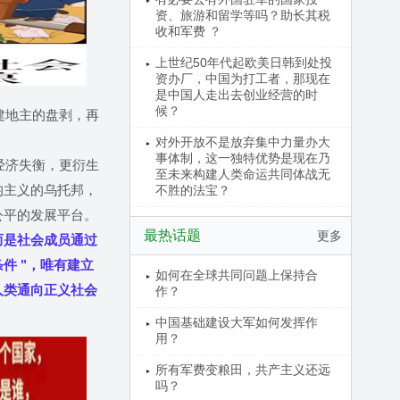
资、旅游和留学等吗？助长其税
收和军费 ？
上世纪50年代起欧美日韩到处投
资办厂，中国为打工者，那现在
是中国人走出去创业经营的时
候？
建地主的盘剥，再
对外开放不是放弃集中力量办大
事体制，这一独特优势是现在乃
经济失衡，更衍生
至未来构建人类命运共同体战无
均主义的乌托邦，
不胜的法宝？
公平的发展平台。
最热话题
更多
，而是社会成员通过
件 "，唯有建立
如何在全球共同问题上保持合
人类通向正义社会
作？
中国基础建设大军如何发挥作
用？
所有军费变粮田，共产主义还远
吗？