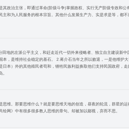
是其政治主张，即通过革命(阶级斗争)掌握政权、实行无产阶级专政和公
民主和为人民服务的根本宗旨。其他什么发展生产力、实是求是等，都不
豪分田地的左派公平主义，和赶走近代一切外来侵略者、独立自主建设新中
国本，是维持社会稳定的基石。 2.蒋介石当年之所以败退，一是他维护
是日本）外的其他殖民者苟和，牺牲民族利益换取他们支持民国政府，走
岛。
是思维。那要思维什么？就是要思维天地的创造，昼夜的轮流，群星的运
共绘网》中有很多很多教人思维的章句。却被加以鄙视，弃而不思。