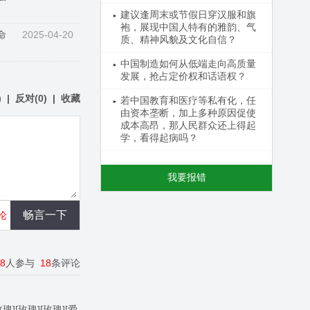
建议逢周末或节假日穿汉服和旗
袍，展现中国人特有的雅韵、气
命
2025-04-20
质、精神风貌及文化自信？
中国制造如何从低端走向高质量
发展，抢占定价权和话语权？
)
|
反对
(
0
)
|
收藏
若中国教育和医疗等私有化，任
由资本垄断，加上多种原因促使
成本高昂，那人民群众还上得起
学，看得起病吗？
我要报错
论
18
人参与
18
条评论
玫瑰][玫瑰][玫瑰][爱