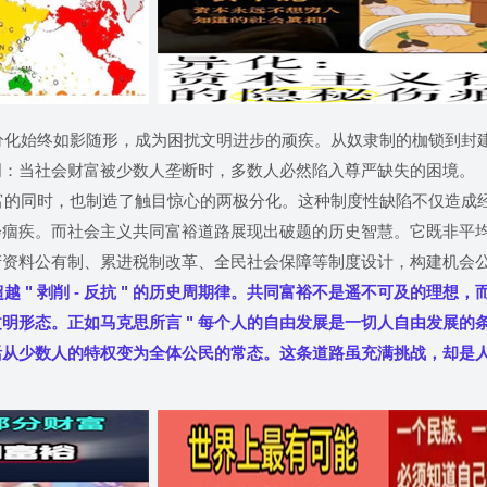
始终如影随形，成为困扰文明进步的顽疾。从奴隶制的枷锁到封
明：当社会财富被少数人垄断时，多数人必然陷入尊严缺失的困境。
同时，也制造了触目惊心的两极分化。这种制度性缺陷不仅造成
会痼疾。而社会主义共同富裕道路展现出破题的历史智慧。它既非平
产资料公有制、累进税制改革、全民社会保障等制度设计，构建机会
 " 剥削 - 反抗 " 的历史周期律。共同富裕不是遥不可及的理想
明形态。正如马克思所言 " 每个人的自由发展是一切人自由发展的条
活从少数人的特权变为全体公民的常态。这条道路虽充满挑战，却是