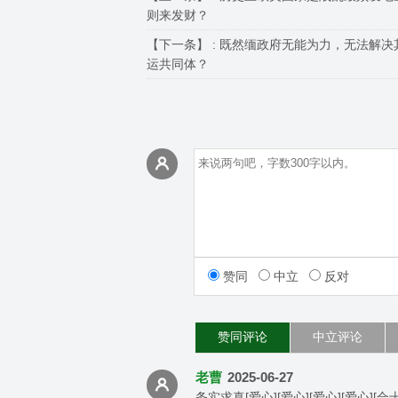
则来发财？
【下一条】 :
既然缅政府无能为力，无法解决
运共同体？
赞同
中立
反对
赞同评论
中立评论
老曹
2025-06-27
务实求真[爱心][爱心][爱心][爱心][合十][