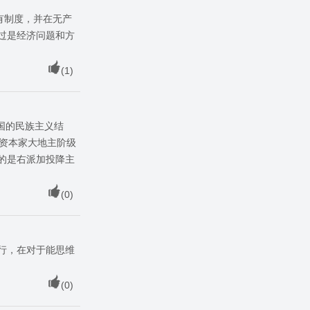
有制度，并在无产
过是经济问题和方
(
1
)
国的民族主义结
大资本家大地主阶级
的是右派加投降主
(
0
)
行，在对于能思维
(
0
)