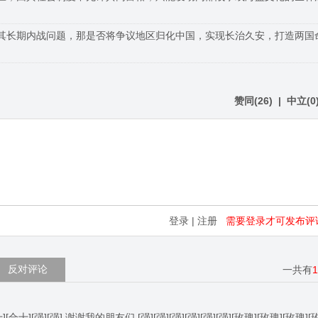
其长期内战问题，那是否将争议地区归化中国，实现长治久安，打造两国
赞同
(
26
)
|
中立
(
0
登录
|
注册
需要登录才可发布评
反对评论
一共有
合十][强][强] 谢谢我的朋友们 [强][强][强][强][强][强][玫瑰][玫瑰][玫瑰][