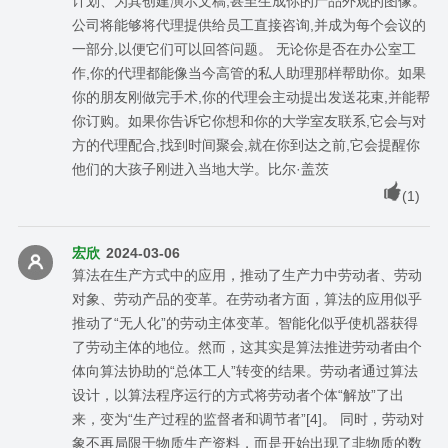
计划、为其创建演示文稿,甚至生成你的产品外观的图像。
公司将能够将代理提供给员工直接咨询,并成为每个会议的
一部分,以便它们可以回答问题。 无论你是否在办公室工
作,你的代理都能像当今高管的私人助理那样帮助你。如果
你的朋友刚做完手术,你的代理会主动提出发送花束,并能帮
你订购。如果你告诉它你想和你的大学室友联系,它会与对
方的代理配合,找到时间聚会,就在你到达之前,它会提醒你
他们的大孩子刚进入当地大学。比尔·盖茨
(
1
)
宏欣
2024-03-06
算法在生产方式中的应用，推动了生产力中劳动者、劳动
对象、劳动产品的变革。在劳动者方面，算法的应用似乎
推动了“无人化”的劳动主体变革。智能化似乎使机器获得
了劳动主体的地位。然而，这其实是算法推进劳动者由个
体向算法协助的“总体工人”转变的结果。劳动者通过算法
设计，以算法程序运行的方式将劳动者个体“解放”了出
来，变为“生产过程的监督者和调节者”[4]。 同时，劳动对
象不再局限于物质生产资料，而是开始出现了非物质的数