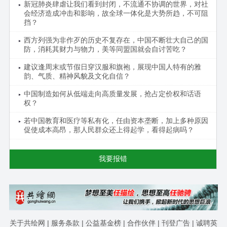
新冠肺炎肆虐让我们看到封闭，不流通不协调的世界，对社
会经济造成冲击和影响，故全球一体化是大势所趋，不可阻
挡？
西方列强为非作歹的历史不复存在，中国不断壮大自己的国
防，消耗其财力与物力，美等同盟国就会自讨苦吃？
建议逢周末或节假日穿汉服和旗袍，展现中国人特有的雅
韵、气质、精神风貌及文化自信？
中国制造如何从低端走向高质量发展，抢占定价权和话语
权？
若中国教育和医疗等私有化，任由资本垄断，加上多种原因
促使成本高昂，那人民群众还上得起学，看得起病吗？
我要报错
关于共绘网
|
服务条款
|
公益基金榜
|
合作伙伴
|
刊登广告
|
诚聘英