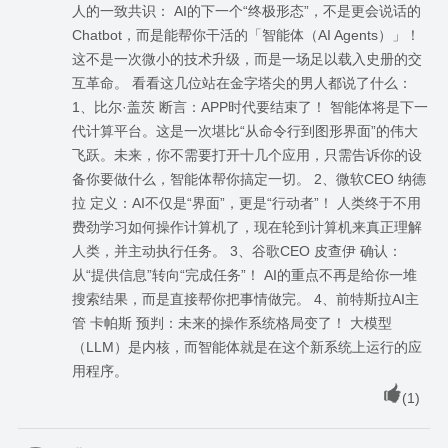
人的一致共识： AI的下一个“终极形态”，不是更会说话的
Chatbot，而是能帮你干活的「智能体（AI Agents）」！
这不是一次微小的技术升级，而是一场足以载入史册的交
互革命。 看看这几位站在金字塔尖的男人都说了什么：
1、比尔·盖茨 断言：APP时代要结束了！ 智能体将是下一
代计算平台。这是一次堪比“从命令行到图形界面”的伟大
飞跃。未来，你不需要打开十几个应用，只需告诉你的设
备你要做什么，智能体帮你搞定一切。 2、微软CEO 纳德
拉 定义：AI不仅是“界面”，更是“行动者”！ 人类终于不用
费劲学习如何操作计算机了，现在轮到计算机来真正理解
人类，并主动执行任务。 3、谷歌CEO 皮查伊 确认：
从“提供信息”转向“完成任务”！ AI的重点不再是给你一堆
搜索结果，而是直接帮你把事情做完。 4、前特斯拉AI主
管 卡帕斯 预判：未来的操作系统格局变了！ 大模型
（LLM）是内核，而智能体就是在这个新系统上运行的应
用程序。
(
1
)