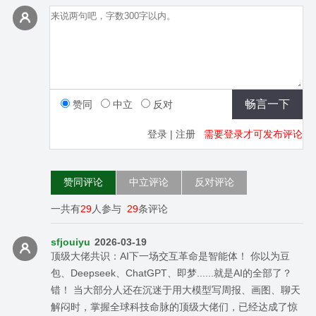
赞同
中立
反对
登录
|
注册
需要登录才可发布评论
赞同评论
中立评论
反对评论
一共有
29
人参与
29
条评论
sfjouiyu
2026-03-19
顶级大佬共识：AI下一场交互革命是智能体！ 你以为豆
包、Deepseek、ChatGPT、即梦......就是AI的全部了？
错！ 当大部分人还在沉迷于用大模型写周报、画图、聊天
解闷时，掌握全球科技命脉的顶级大佬们，已经达成了惊