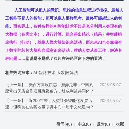
人工智能可以把人的意识、思维的信息过程进行模拟。虽然人
工智能不是人的智能，但可以像人那样思考、最终可能超过人的智
能。
而实际上，各种各样的AⅠ智能技术不过是充分利用人类现有的
大数据（各类文本），进行计算、组合得出结论（结果）并智能响
应执行（行动），就像人靠大脑知识来活动，而未来AⅠ也会靠储存
了数字的芯片大脑和自我意识来活动，帮助人类从事工作，解决各
种问题……
您说是不是呢？
欢迎在评论区留下您的看法！
相关热词搜索：
AI 智能 技术 大数据 算法
【上一条】 :
美西方喜欢口惠、搬弄是非，中国则
2023-05-07
应拿出优质合作项目惠及各方，结成利益共同体？
【下一条】 :
近200年来，人类社会智能化发展迅
2023-05-07
速，但科技在贪婪地赚取资本而非用于文化建构？
赞同
(
40
)
|
中立
(
0
)
|
反对
(
0
)
|
收藏