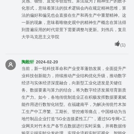
灵感、顿悟、直觉等创造性。算法成为了精神生产的数字
化形式，意味着算法的技术逻辑会内在规定精神思维，算
法的偏好和偏见也会直接在生产和再生产中重塑精神。这
一新的现象，意味着唯物史观中的精神生产概念在算法得
到普遍应用的时代背景下需要调整与更新。刘伟兵，复旦
大学马克思主义学院
(
1
)
陶毅轩
2024-02-20
当前，新一轮科技革命和产业变革蓬勃发展，全面提升产
业科技创新能力，持续推动产业结构优化升级，推动数字
经济与实体经济深度融合，向新型工业化进发是关键任
务。数据要素与算力的结合，将为数字经济发展培育新质
生产力。如今，各地传统制造业正在积极发挥数据要素赋
能作用进行数智化转型。在福建南平，为解决传统竹木加
工生产中工序繁、工期长、管控难等痛点，中国移动为当
地竹制品企业打造“5G全连接柔性工厂”，通过5G专网+工
业网关对竹木生产各节点数据进行实时采集，并将数据传
输至云端实时分发处理，实现全流程实时可视化、智能化