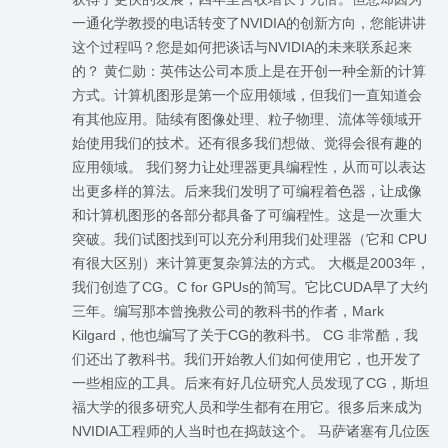
一通化学教授的电话转变了NVIDIA的创新方向，您能讲讲
这个过程吗？您是如何把谈话与NVIDIA的未来联系起来
的？ 黄仁勋：英伟达公司本质上是在开创一种全新的计算
方式。计算机图形是第一个应用领域，但我们一直知道会
有其他应用。陆续有图像处理、粒子物理、流体等领域开
始使用我们的技术。还有很多我们想做、觉得会很有趣的
应用领域。 我们努力让处理器更具编程性，从而可以表达
出更多样的算法。后来我们发明了可编程着色器，让成像
和计算机图形的各部分都具备了可编程性。这是一次重大
突破。我们试图找到可以充分利用我们处理器（它和 CPU
有很大区别）来计算更复杂算法的方式。 大概是2003年，
我们创造了CG。C for GPUs的简写。它比CUDA早了大约
三年。编写那本曾挽救公司的教科书的作者，Mark
Kilgard，他也编写了关于CG的教科书。 CG 非常酷，我
们还出了教科书。我们开始教人们如何使用它，也开发了
一些相应的工具。后来有好几位研究人员发现了CG，斯坦
福大学的很多研究人员和学生都有在用它。很多后来成为
NVIDIA工程师的人当时也在捣鼓这个。 马萨诸塞有几位医