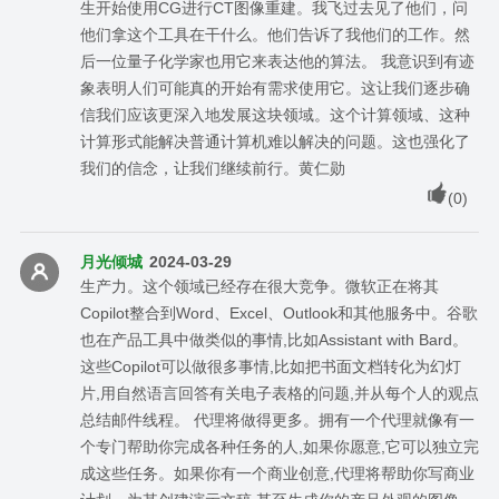
生开始使用CG进行CT图像重建。我飞过去见了他们，问
他们拿这个工具在干什么。他们告诉了我他们的工作。然
后一位量子化学家也用它来表达他的算法。 我意识到有迹
象表明人们可能真的开始有需求使用它。这让我们逐步确
信我们应该更深入地发展这块领域。这个计算领域、这种
计算形式能解决普通计算机难以解决的问题。这也强化了
我们的信念，让我们继续前行。黄仁勋
(
0
)
月光倾城
2024-03-29
生产力。这个领域已经存在很大竞争。微软正在将其
Copilot整合到Word、Excel、Outlook和其他服务中。谷歌
也在产品工具中做类似的事情,比如Assistant with Bard。
这些Copilot可以做很多事情,比如把书面文档转化为幻灯
片,用自然语言回答有关电子表格的问题,并从每个人的观点
总结邮件线程。 代理将做得更多。拥有一个代理就像有一
个专门帮助你完成各种任务的人,如果你愿意,它可以独立完
成这些任务。如果你有一个商业创意,代理将帮助你写商业