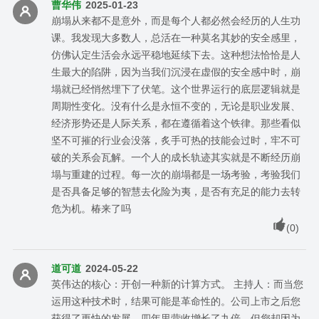
曹华伟
2025-01-23
崩塌从来都不是意外，而是每个人都必然会经历的人生功
课。我发现大多数人，总活在一种莫名其妙的安全感里，
仿佛认定生活会永远平稳地延续下去。这种想法恰恰是人
生最大的陷阱，因为当我们沉浸在虚假的安全感中时，崩
塌就已经悄然埋下了伏笔。这个世界运行的底层逻辑就是
周期性变化。没有什么是永恒不变的，无论是职业发展、
经济形势还是人际关系，都在遵循着这个铁律。那些看似
坚不可摧的行业会没落，炙手可热的技能会过时，牢不可
破的关系会瓦解。一个人的成长轨迹其实就是不断经历崩
塌与重建的过程。每一次的崩塌都是一场考验，考验我们
是否具备足够的智慧去化险为夷，是否有充足的能力去转
危为机。椿来了吗
(
0
)
道可道
2024-05-22
英伟达的核心：开创一种新的计算方式。 主持人：而当您
运用这种技术时，结果可能是革命性的。公司上市之后您
获得了更快的发展，四年里营收增长了九倍。但您却因为