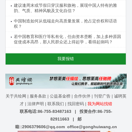
建议逢周末或节假日穿汉服和旗袍，展现中国人特有的雅
韵、气质、精神风貌及文化自信？
中国制造如何从低端走向高质量发展，抢占定价权和话语
权？
若中国教育和医疗等私有化，任由资本垄断，加上多种原因
促使成本高昂，那人民群众还上得起学，看得起病吗？
我要报错
关于共绘网
|
服务条款
|
公益基金榜
|
合作伙伴
|
刊登广告
|
诚聘英
才
|
法律声明
|
联系我们
|
找回密码
|
我为网站找错
联系电话:86-755-83487163 | 投资合作:86-755-
82911663 | 邮
箱::
2906379606@qq.com
office@gonghuiwang.cn