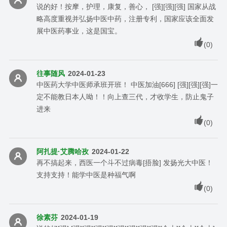
说的好！按摩，护理，康复，善心， [强][强][强] 国家从战
略高度重视并弘扬中医中药，注册专利，国家应该全面发
展中医药事业，这是国宝。
(
0
)
往事随风
2024-01-23
中医药大学中医师承班开班！ 中医加油[666] [强][强][强]一
定不能教日本人呦！！向上查三代，才收学生，防止鬼子
进来
(
0
)
阿扎提·艾腾哈孜
2024-01-22
再不搞起来，西医一个斗不过病毒[捂脸] 发扬光大中医！
支持支持！能学中医是种福气啊
(
0
)
徐素芬
2024-01-19