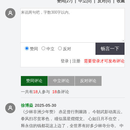
赞同
(
27
)
|
中立
(
0
)
|
反对
(
0
)
|
收藏
赞同
中立
反对
登录
|
注册
需要登录才可发布评论
赞同评论
中立评论
反对评论
一共有
18
人参与
18
条评论
徐博焱
2025-05-30
《少林非洲少年赞》 赤足曾行荆棘路， 今朝武影动嵩云。
拳风扫尽贫寒色， 瞳似晨星熠熠文。 心如日月不住空，
释永信的钱都花这上边了，全世界有好多少林寺分寺。 中