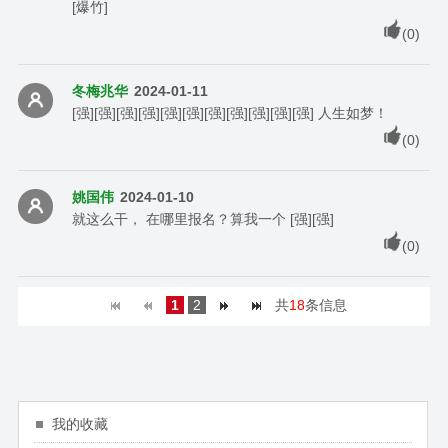
[爆竹]
(
0
)
冬梅兆华
2024-01-11
[强][强][强][强][强][强][强][强][强][强][强] 人生如梦！
(
0
)
姚国伟
2024-01-10
就这么干， 在哪里报名？算我一个 [强][强]
(
0
)
1
2
共
18
条信息
我的收藏