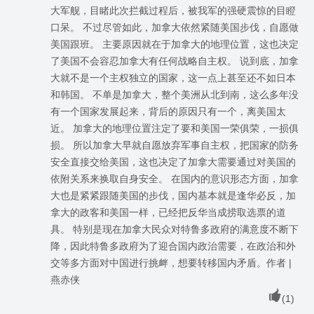
大军舰，目睹此次拦截过程后，被我军的强硬震惊的目瞪
口呆。 不过尽管如此，加拿大依然紧随美国步伐，自愿做
美国跟班。 主要原因就在于加拿大的地理位置，这也决定
了美国不会容忍加拿大有任何战略自主权。 说到底，加拿
大就不是一个主权独立的国家，这一点上甚至还不如日本
和韩国。 不单是加拿大，整个美洲从北到南，这么多年没
有一个国家发展起来，背后的原因只有一个，离美国太
近。 加拿大的地理位置注定了要和美国一荣俱荣，一损俱
损。 所以加拿大早就自愿放弃军事自主权，把国家的防务
安全直接交给美国，这也决定了加拿大需要通过对美国的
依附关系来换取自身安全。 在国内的意识形态方面，加拿
大也是紧紧跟随美国的步伐，国内基本就是逢华必反，加
拿大的政客和美国一样，已经把反华当成捞取选票的道
具。 特别是现在加拿大民众对特鲁多政府的满意度不断下
降，因此特鲁多政府为了迎合国内政治需要，在政治和外
交等多方面对中国进行挑衅，想要转移国内矛盾。作者 |
燕赤侠
(
1
)