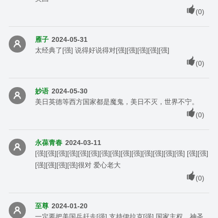
(
0
)
雁子
2024-05-31
太经典了[强] 说得好说得对[强][强][强][强][强]
(
0
)
妙语
2024-05-30
美日英德等西方国家都是魔鬼，美日不灭，世界不宁。
(
0
)
永葆青春
2024-03-11
[强][强][强][强][强][强][强][强][强][强][强][强][强][强] [强][强]
[强][强][强][强]很对 爱心老大
(
0
)
至尊
2024-01-20
一定要把美国兵赶走[强] 支持伊拉克[强] 国家主权，神圣