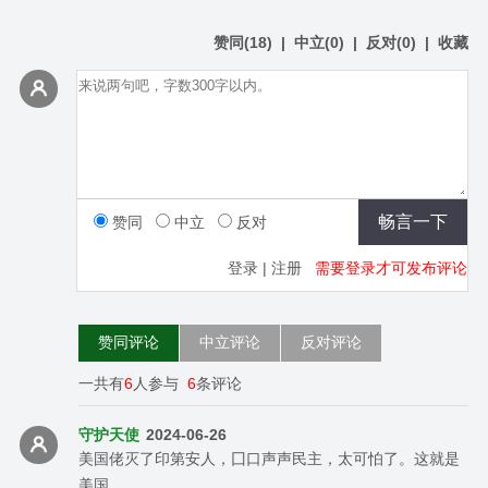
赞同
(
18
)
|
中立
(
0
)
|
反对
(
0
)
|
收藏
赞同
中立
反对
登录
|
注册
需要登录才可发布评论
赞同评论
中立评论
反对评论
一共有
6
人参与
6
条评论
守护天使
2024-06-26
美国佬灭了印第安人，囗口声声民主，太可怕了。这就是
美国