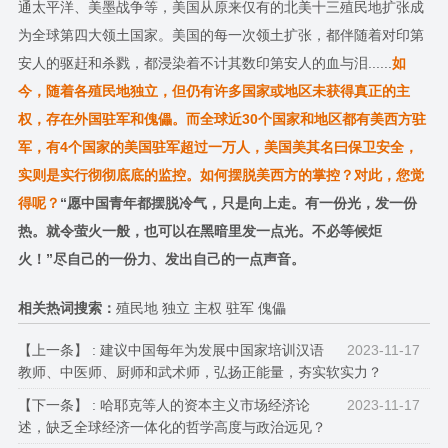
通太平洋、美墨战争等，美国从原来仅有的北美十三殖民地扩张成
为全球第四大领土国家。美国的每一次领土扩张，都伴随着对印第
安人的驱赶和杀戮，都浸染着不计其数印第安人的血与泪......
如
今，随着各殖民地独立，但仍有许多国家或地区未获得真正的主
权，存在外国驻军和傀儡。而全球近30个国家和地区都有美西方驻
军，有4个国家的美国驻军超过一万人，美国美其名曰保卫安全，
实则是实行彻彻底底的监控。如何摆脱美西方的掌控？对此，您觉
得呢？
“愿中国青年都摆脱冷气，只是向上走。有一份光，发一份
热。就令萤火一般，也可以在黑暗里发一点光。不必等候炬
火！”尽自己的一份力、发出自己的一点声音。
相关热词搜索：
殖民地 独立 主权 驻军 傀儡
【上一条】 :
建议中国每年为发展中国家培训汉语
2023-11-17
教师、中医师、厨师和武术师，弘扬正能量，夯实软实力？
【下一条】 :
哈耶克等人的资本主义市场经济论
2023-11-17
述，缺乏全球经济一体化的哲学高度与政治远见？