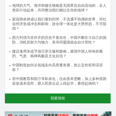
地球的大气、海洋和微生物都是无国界且自由流动的，全人
类应行动起来，共同整治我们赖以生存的地球？
新冠肺炎肆虐让我们看到封闭，不流通不协调的世界，对社
会经济造成冲击和影响，故全球一体化是大势所趋，不可阻
挡？
西方列强为非作歹的历史不复存在，中国不断壮大自己的国
防，消耗其财力与物力，美等同盟国就会自讨苦吃？
建议逢周末或节假日穿汉服和旗袍，展现中国人特有的雅
韵、气质、精神风貌及文化自信？
中国制造如何从低端走向高质量发展，抢占定价权和话语
权？
若中国教育和医疗等私有化，任由资本垄断，加上多种原因
促使成本高昂，那人民群众还上得起学，看得起病吗？
我要报错