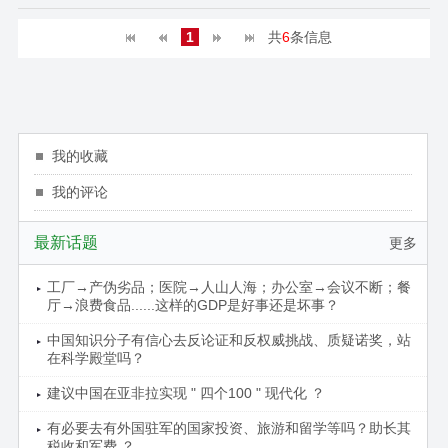
1
共
6
条信息
我的收藏
我的评论
最新话题
更多
工厂→产伪劣品；医院→人山人海；办公室→会议不断；餐
厅→浪费食品......这样的GDP是好事还是坏事？
中国知识分子有信心去反论证和反权威挑战、质疑诺奖，站
在科学殿堂吗？
建议中国在亚非拉实现 " 四个100 " 现代化 ？
有必要去有外国驻军的国家投资、旅游和留学等吗？助长其
税收和军费 ？