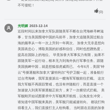
不可侵犯！
(
0
)
光明媚
2023-12-14
近段时间以来加拿大军队跟随美军不断在台湾海峡寻衅滋
事，甘当美国围堵中国的马前卒，加拿大追随美国过航台
海的频率从一年一次上升到一年两次。 加拿大无非是想向
美国表忠心，博取美国的好感和信任，同时也想蹭热度，
提高在国际上的地位。 毕竟加拿大军事实力有限，如果不
跟随美军一起行动，根本无力到海外执行军事任务。跟随
美国挑衅中国，就是想狐假虎威而已。 今年6月，美国“钟
云”号驱逐舰和加拿大“蒙特利尔”号护卫舰一起，准备航行
过台湾海峡，我军直接派出一艘海军军舰前往拦截。 这次
我方军舰不再跟踪警戒，也没有伴随航行，而是直接一个
加速驶入到美军驱逐舰正前方，来了一次横切式拦截。 美
军舰刚开始试图要求中方军舰离开航线，以免发生冲突，
谁知道中国军舰来真的，美军舰只能减速转向。 都说打狗
得看主人，我们直接打主人给狗看。 当时跟在后面的加拿