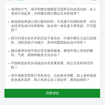
地球的大气、海洋和微生物都是无国界且自由流动的，全人
类应行动起来，共同整治我们赖以生存的地球？
新冠肺炎肆虐让我们看到封闭，不流通不协调的世界，对社
会经济造成冲击和影响，故全球一体化是大势所趋，不可阻
挡？
西方列强为非作歹的历史不复存在，中国不断壮大自己的国
防，消耗其财力与物力，美等同盟国就会自讨苦吃？
建议逢周末或节假日穿汉服和旗袍，展现中国人特有的雅
韵、气质、精神风貌及文化自信？
中国制造如何从低端走向高质量发展，抢占定价权和话语
权？
若中国教育和医疗等私有化，任由资本垄断，加上多种原因
促使成本高昂，那人民群众还上得起学，看得起病吗？
我要报错