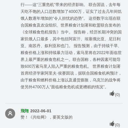
行——这“三重危机”带来的经济影响。 联合国说，去年每
天吃不饱的人口总数增加了4000万，证实了过去几年间饥
饿人数逐年增加的“令人担忧的趋势”。 这些数字出现在联
合国粮食及农业组织、世界粮食计划署和欧盟联合发布的
《全球粮食危机报告》当中。 报告称，经历长期冲突的国
家饥饿人口最多，其中包括阿富汗、埃塞俄比亚、尼日利
亚、南苏丹、叙利亚和也门。 报告预测，由于持续干旱、
粮食价格上涨和持续暴力活动，索马里将在2022年面临世
界上最严重的粮食危机之一。联合国称，各种因素可能导
致600万索马里人陷入严重的粮食危机。 世界粮食计划署
首席经济学家阿里夫·侯赛因说，据联合国粮食机构预计，
由于粮食和燃料价格上涨以及通货膨胀，乌克兰的战争将
使另外4700万人“面临粮食危机或更糟糕的情况”。
(
0
)
飛翔
2022-06-01
赞！《共绘网》，要英文版的
(
0
)