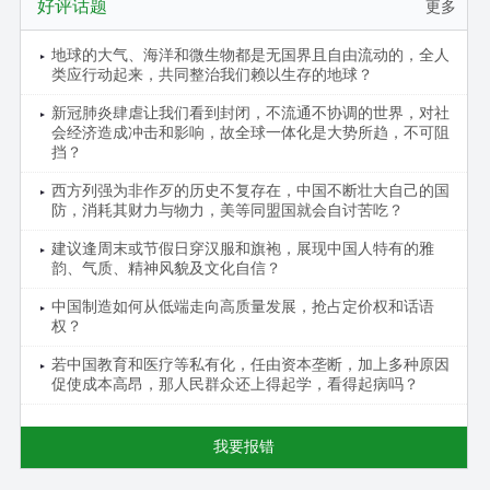
好评话题
更多
地球的大气、海洋和微生物都是无国界且自由流动的，全人
类应行动起来，共同整治我们赖以生存的地球？
新冠肺炎肆虐让我们看到封闭，不流通不协调的世界，对社
会经济造成冲击和影响，故全球一体化是大势所趋，不可阻
挡？
西方列强为非作歹的历史不复存在，中国不断壮大自己的国
防，消耗其财力与物力，美等同盟国就会自讨苦吃？
建议逢周末或节假日穿汉服和旗袍，展现中国人特有的雅
韵、气质、精神风貌及文化自信？
中国制造如何从低端走向高质量发展，抢占定价权和话语
权？
若中国教育和医疗等私有化，任由资本垄断，加上多种原因
促使成本高昂，那人民群众还上得起学，看得起病吗？
我要报错