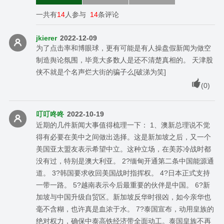
一共有
14
人参与
14
条评论
jkierer
2022-12-09
为了点击率和博眼球，更有可能是有人操盘假新闻为做空
制造舆论氛围，毕竟大多数人是还不清楚真相的。 天津股
侠不就是个名声烂大街的骗子么[破涕为笑]
(
0
)
叮叮咚咚
2022-10-19
近期的几件新闻大事值得梳理一下： 1、澳新总理说不觉
得有必要在美中之间做出选择。这是新加坡之后，又一个
美国亚太盟友表示希望中立。这种立场，在美苏冷战时都
没有过，特别是澳大利亚。 2?缅甸开通第二条中国能源通
道。 3?韩国要求收回美国战时指挥权。 4?日本正式支持
一带一路。 5?越南表示今后最重要的伙伴是中国。 6?新
加坡与中国升级自贸区。新加坡反华时很凶，如今亲华也
毫不含糊，也许真是血浓于水。 7?泰国宣布，动用皇族的
绝对权力，确保中泰高铁经济带全面动工。泰国皇族不再