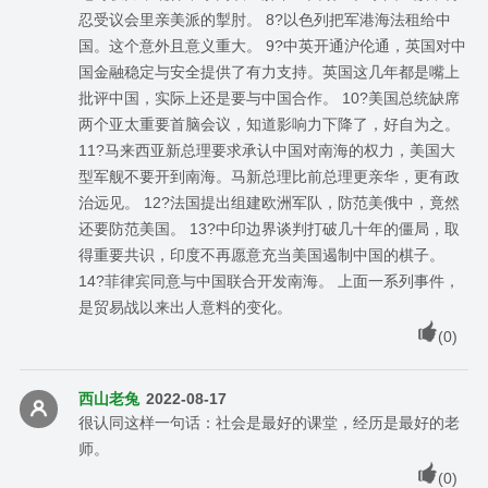
忍受议会里亲美派的掣肘。 8?以色列把军港海法租给中
国。这个意外且意义重大。 9?中英开通沪伦通，英国对中
国金融稳定与安全提供了有力支持。英国这几年都是嘴上
批评中国，实际上还是要与中国合作。 10?美国总统缺席
两个亚太重要首脑会议，知道影响力下降了，好自为之。
11?马来西亚新总理要求承认中国对南海的权力，美国大
型军舰不要开到南海。马新总理比前总理更亲华，更有政
治远见。 12?法国提出组建欧洲军队，防范美俄中，竟然
还要防范美国。 13?中印边界谈判打破几十年的僵局，取
得重要共识，印度不再愿意充当美国遏制中国的棋子。
14?菲律宾同意与中国联合开发南海。 上面一系列事件，
是贸易战以来出人意料的变化。
(
0
)
西山老兔
2022-08-17
很认同这样一句话：社会是最好的课堂，经历是最好的老
师。
(
0
)