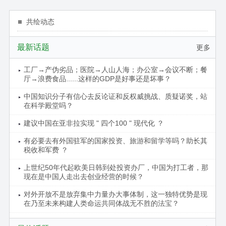
共绘动态
最新话题
更多
工厂→产伪劣品；医院→人山人海；办公室→会议不断；餐
厅→浪费食品......这样的GDP是好事还是坏事？
中国知识分子有信心去反论证和反权威挑战、质疑诺奖，站
在科学殿堂吗？
建议中国在亚非拉实现 " 四个100 " 现代化 ？
有必要去有外国驻军的国家投资、旅游和留学等吗？助长其
税收和军费 ？
上世纪50年代起欧美日韩到处投资办厂，中国为打工者，那
现在是中国人走出去创业经营的时候？
对外开放不是放弃集中力量办大事体制，这一独特优势是现
在乃至未来构建人类命运共同体战无不胜的法宝？