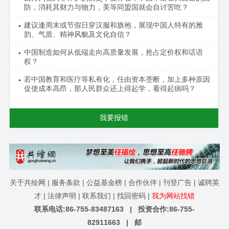
防，消耗其财力与物力，美等同盟国就会自讨苦吃？
建议逢周末或节假日穿汉服和旗袍，展现中国人特有的雅
韵、气质、精神风貌及文化自信？
中国制造如何从低端走向高质量发展，抢占定价权和话语
权？
若中国教育和医疗等私有化，任由资本垄断，加上多种原因
促使成本高昂，那人民群众还上得起学，看得起病吗？
我要报错
关于共绘网
|
服务条款
|
公益基金榜
|
合作伙伴
|
刊登广告
|
诚聘英
才
|
法律声明
|
联系我们
|
找回密码
|
我为网站找错
联系电话:86-755-83487163 | 投资合作:86-755-
82911663 | 邮