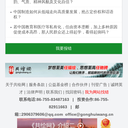
韵、气质、精神风貌及文化自信？
中国制造如何从低端走向高质量发展，抢占定价权和话语
权？
若中国教育和医疗等私有化，任由资本垄断，加上多种原因
促使成本高昂，那人民群众还上得起学，看得起病吗？
我要报错
关于共绘网
|
服务条款
|
公益基金榜
|
合作伙伴
|
刊登广告
|
诚聘英
才
|
法律声明
|
联系我们
|
找回密码
|
我为网站找错
联系电话:86-755-83487163 | 投资合作:86-755-
82911663 | 邮
箱::
2906379606@qq.com
office@gonghuiwang.cn