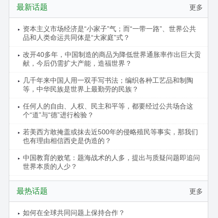
最新话题
更多
资本主义市场经济是“小家子”气；而“一带一路”、世界公共
品和人类命运共同体是“大家庭”式？
改开40多年，中国制造的商品为降低世界通胀率作出巨大贡
献，今后仍需扩大产能，造福世界？
几千年来中国人用一双手写书法；编织各种工艺品和制陶
等，中华民族是世界上最勤劳的民族？
任何人的自由、人权、民主和平等，都要经过公共场合这
个“道”与“德”进行检验？
若美西方敢掩盖或抹去近500年的侵略殖民等事实，那我们
也有理由相信西史是伪造的？
中国教育的败笔：题海战术的人多，提出与质疑问题即追问
世界本质的人少？
最热话题
更多
如何在全球共同问题上保持合作？