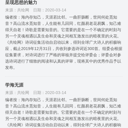
呈现思想的魅力
来源：共绘网
日期：2020-03-14
编者按：海内存知己，天涯若比邻。一曲肝肠断，世间何处觅知
音？高山流水觅知音，人生能有几回同，红颜易老花易飘，知己难
得天自老！诗歌是需要知音的。它需要的是在一个不确定的时刻与
另一个灵魂相遇以及生命和灵魂之间相互激发出的暗夜里的火花。
《共绘网》诗词征集活动自启动以来，得到全球广大诗人的积极响
应，截止2019年12月31日，共收到参选诗词近300首。组委会根据
征集要求，对诗词进行了严格的审核并提交给评委会；评委会对参
选诗词进行了细致的阅读和认真的评审，现将其中的优秀作品予以
发布。
学海无涯
来源：共绘网
日期：2020-03-14
编者按：海内存知己，天涯若比邻。一曲肝肠断，世间何处觅知
音？高山流水觅知音，人生能有几回同，红颜易老花易飘，知己难
得天自老！诗歌是需要知音的。它需要的是在一个不确定的时刻与
另一个灵魂相遇以及生命和灵魂之间相互激发出的暗夜里的火花。
《共绘网》诗词征集活动自启动以来，得到全球广大诗人的积极响