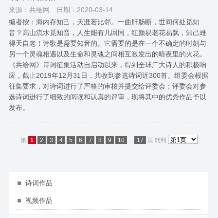
来源：共绘网
日期：2020-03-14
编者按：海内存知己，天涯若比邻。一曲肝肠断，世间何处觅知
音？高山流水觅知音，人生能有几回同，红颜易老花易飘，知己难
得天自老！诗歌是需要知音的。它需要的是在一个不确定的时刻与
另一个灵魂相遇以及生命和灵魂之间相互激发出的暗夜里的火花。
《共绘网》诗词征集活动自启动以来，得到全球广大诗人的积极响
应，截止2019年12月31日，共收到参选诗词近300首。组委会根据
征集要求，对诗词进行了严格的审核并提交给评委会；评委会对参
选诗词进行了细致的阅读和认真的评审，现将其中的优秀作品予以
发布。
第
1
2
3
4
5
6
7
8
9
10
...
17
页
转到
诗词作品
视频作品