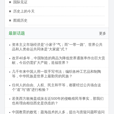
国际见证
历史上的今天
图观历史
最新话题
更多
资本主义市场经济是“小家子”气；而“一带一路”、世界公共
品和人类命运共同体是“大家庭”式？
改开40多年，中国制造的商品为降低世界通胀率作出巨大贡
献，今后仍需扩大产能，造福世界？
几千年来中国人用一双手写书法；编织各种工艺品和制陶
等，中华民族是世界上最勤劳的民族？
任何人的自由、人权、民主和平等，都要经过公共场合这
个“道”与“德”进行检验？
若美西方敢掩盖或抹去近500年的侵略殖民等事实，那我们
也有理由相信西史是伪造的？
中国教育的败笔：题海战术的人多，提出与质疑问题即追问