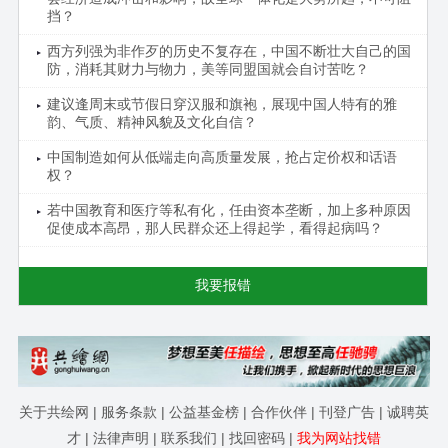
挡？
西方列强为非作歹的历史不复存在，中国不断壮大自己的国
防，消耗其财力与物力，美等同盟国就会自讨苦吃？
建议逢周末或节假日穿汉服和旗袍，展现中国人特有的雅
韵、气质、精神风貌及文化自信？
中国制造如何从低端走向高质量发展，抢占定价权和话语
权？
若中国教育和医疗等私有化，任由资本垄断，加上多种原因
促使成本高昂，那人民群众还上得起学，看得起病吗？
我要报错
关于共绘网
|
服务条款
|
公益基金榜
|
合作伙伴
|
刊登广告
|
诚聘英
才
|
法律声明
|
联系我们
|
找回密码
|
我为网站找错