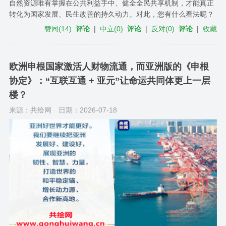
自然资源唯有掌握在公共利益手中、健全全民共享机制，才能真正
转化为国家发展、民生改善的持久动力。对此，您有什么看法呢？
赞同
(
14
)
评论
|
中立
(
0
)
评论
|
反对
(
0
)
评论
|
收藏
欧洲申根国家激活人财物流通，而亚洲版的《申根
协定》：“互联互通 + 亚元”让命运共同体更上一层
楼？
来源：共绘网
日期：2026-07-18