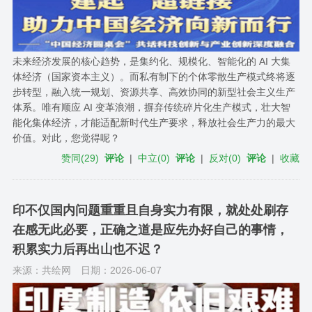
未来经济发展的核心趋势，是集约化、规模化、智能化的 AI 大集
体经济（国家资本主义）。而私有制下的个体零散生产模式终将逐
步转型，融入统一规划、资源共享、高效协同的新型社会主义生产
体系。唯有顺应 AI 变革浪潮，摒弃传统碎片化生产模式，壮大智
能化集体经济，才能适配新时代生产要求，释放社会生产力的最大
价值。对此，您觉得呢？
赞同
(
29
)
评论
|
中立
(
0
)
评论
|
反对
(
0
)
评论
|
收藏
印不仅国内问题重重且自身实力有限，就处处刷存
在感无此必要，正确之道是应先办好自己的事情，
积累实力后再出山也不迟？
来源：共绘网
日期：2026-06-07