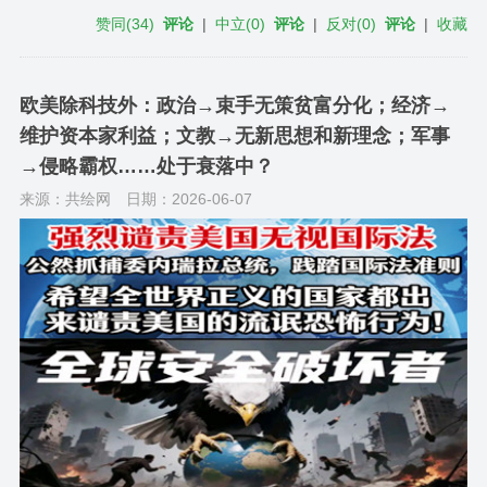
赞同
(
34
)
评论
|
中立
(
0
)
评论
|
反对
(
0
)
评论
|
收藏
欧美除科技外：政治→束手无策贫富分化；经济→
维护资本家利益；文教→无新思想和新理念；军事
→侵略霸权……处于衰落中？
来源：共绘网
日期：2026-06-07