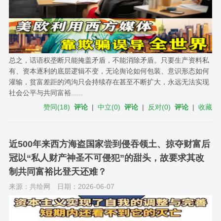
总之，话语权垄断只能掩盖矛盾，不能消除矛盾。只要生产资料私
有、资本逐利的底层逻辑不变，无论舆论如何包装、意识形态如何
灌输，贫富差距的鸿沟只会持续存在甚至不断扩大，永远无法实现
社会公平与共同富裕......
赞同
(
18
)
评论
|
中立
(
0
)
评论
|
反对
(
0
)
评论
|
收藏
近500年来西方海盗国家尝到侵吞领土、掠夺财富后
冠以“私人财产神圣不可侵犯”的甜头，故要求其改
制共同富裕比登天还难？
来源：共绘网
日期：2026-06-07