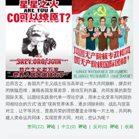
总而言之，各国共产主义战士应当高举这一伟大共同旗帜，摒弃封
闭狭隘思维，兼顾各国发展差异，推动互利共赢、共同发展的新型
国际关系。以团结实践替代单一理论空谈，用本土化变革与跨国协
同相结合的方式“改造”现有世界体系，逐步消除剥削、战乱与贫富
对立，让平等共生、普惠共荣的理想覆盖全球每一片土地，共同构
建人类命运共同体，实现世界大同。对此，您认为呢？
赞同
(
22
)
评论
|
中立
(
0
)
评论
|
反对
(
0
)
评论
|
收藏