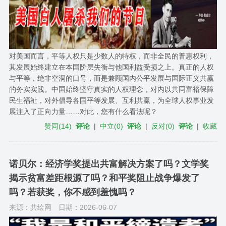
对美国而言，平等人权只是少数人的特权，而非全民的普惠权利，
其发展始终建立在本国阶层失衡与他国利益受损之上。真正的人权
与平等，绝非空洞的口号，而是兼顾国内公平发展与国际正义共赢
的务实实践。中国始终坚守真实的人权理念，对内以共同富裕保障
民生福祉，对外倡导各国平等发展、互利共赢，为全球人权事业发
展注入了正向力量……对此，您有什么看法呢？
赞同
(
14
)
评论
|
中立
(
0
)
评论
|
反对
(
0
)
评论
|
收藏
诺贝尔：经济学奖提出共富解决方案了吗？文学奖
揭示贫富差距根源了吗？和平奖阻止战争爆发了
吗？若获奖，你不感到羞愧吗？
来源：共绘网
日期：2026-06-07