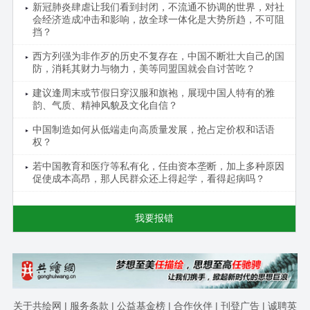
新冠肺炎肆虐让我们看到封闭，不流通不协调的世界，对社
会经济造成冲击和影响，故全球一体化是大势所趋，不可阻
挡？
西方列强为非作歹的历史不复存在，中国不断壮大自己的国
防，消耗其财力与物力，美等同盟国就会自讨苦吃？
建议逢周末或节假日穿汉服和旗袍，展现中国人特有的雅
韵、气质、精神风貌及文化自信？
中国制造如何从低端走向高质量发展，抢占定价权和话语
权？
若中国教育和医疗等私有化，任由资本垄断，加上多种原因
促使成本高昂，那人民群众还上得起学，看得起病吗？
我要报错
关于共绘网
|
服务条款
|
公益基金榜
|
合作伙伴
|
刊登广告
|
诚聘英