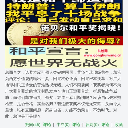
总而言之，诺奖本应引领人类破解困局，背负全球顶级荣誉，却沦
为西方价值观的输出工具，回避核心矛盾、回避根本变革，对广大
地球村民正承受的苦难熟视无睹。人们不禁要问：获奖者为何不为
广大受苦受难的地球村民发声？他们正遭受苦难、折磨和战争威
胁，而你们却在偷笑、领奖，难道不感到惭愧吗？应该自己去对照
检查，是否合格，实至名归？若这般获奖不仅毫无荣耀，反而令人
羞愧，唯有直面问题、躬身自省，方能不负荣誉、不负时代。对
此，您说是不是呢？
赞同
(
45
)
评论
|
中立
(
0
)
评论
|
反对
(
0
)
评论
|
收藏