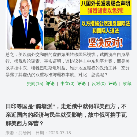
总之，美以借外交和解的虚假氛围转移国际视线，试图洗白自身暴
行、摆脱舆论谴责。事实证明，该协议并非中东和平方案，而是美
以掌控中东、牺牲巴勒斯坦利益、维护地区霸权的政治工具，充分
暴露了其虚伪的双重标准与霸权本质。对此，您说呢？
赞同
(
15
)
评论
|
中立
(
0
)
评论
|
反对
(
0
)
评论
|
收藏
日印等国是“骑墙派”，走近俄中就得罪美西方，不
亲近国内的经济与民生就受影响，故中俄可携手瓦
解美西方阵营？
来源：共绘网
日期：2026-07-18