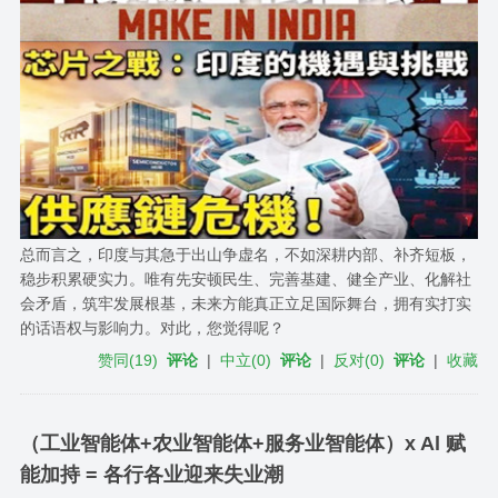
总而言之，印度与其急于出山争虚名，不如深耕内部、补齐短板，
稳步积累硬实力。唯有先安顿民生、完善基建、健全产业、化解社
会矛盾，筑牢发展根基，未来方能真正立足国际舞台，拥有实打实
的话语权与影响力。对此，您觉得呢？
赞同
(
19
)
评论
|
中立
(
0
)
评论
|
反对
(
0
)
评论
|
收藏
（工业智能体+农业智能体+服务业智能体）x Al 赋
能加持 = 各行各业迎来失业潮