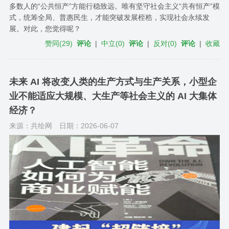
多数人的“公共恒产”方能行稳致远。唯有坚守社会主义“共有恒产”模
式，统筹全局、普惠民生，才能突破发展桎梏，实现社会永续发
展。对此，您觉得呢？
赞同
(
29
)
评论
|
中立
(
0
)
评论
|
反对
(
0
)
评论
|
收藏
未来 AI 将改变人类的生产方式与生产关系，小型企
业不能适应大规模、大生产等社会主义的 AI 大集体
经济？
来源：共绘网
日期：2026-06-07