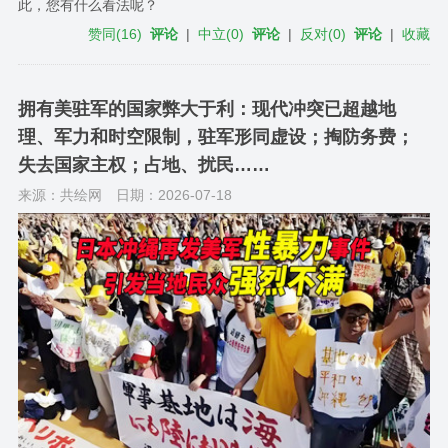
此，您有什么看法呢？
赞同
(
16
)
评论
|
中立
(
0
)
评论
|
反对
(
0
)
评论
|
收藏
拥有美驻军的国家弊大于利：现代冲突已超越地
理、军力和时空限制，驻军形同虚设；掏防务费；
失去国家主权；占地、扰民……
来源：共绘网
日期：2026-07-18