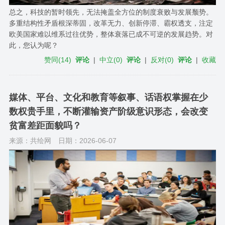
总之，科技的暂时领先，无法掩盖全方位的制度衰败与发展颓势。
多重结构性矛盾根深蒂固，改革无力、创新停滞、霸权透支，注定
欧美国家难以维系过往优势，整体衰落已成不可逆的发展趋势。对
此，您认为呢？
赞同
(
14
)
评论
|
中立
(
0
)
评论
|
反对
(
0
)
评论
|
收藏
媒体、平台、文化和教育等叙事、话语权掌握在少
数权贵手里，不断灌输资产阶级意识形态，会改变
贫富差距面貌吗？
来源：共绘网
日期：2026-06-07