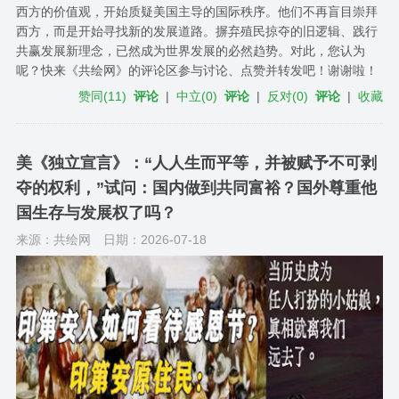
西方的价值观，开始质疑美国主导的国际秩序。他们不再盲目崇拜
西方，而是开始寻找新的发展道路。摒弃殖民掠夺的旧逻辑、践行
共赢发展新理念，已然成为世界发展的必然趋势。对此，您认为
呢？快来《共绘网》的评论区参与讨论、点赞并转发吧！谢谢啦！
赞同
(
11
)
评论
|
中立
(
0
)
评论
|
反对
(
0
)
评论
|
收藏
美《独立宣言》：“人人生而平等，并被赋予不可剥
夺的权利，”试问：国内做到共同富裕？国外尊重他
国生存与发展权了吗？
来源：共绘网
日期：2026-07-18