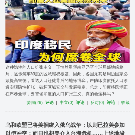
这种隐性的人口扩张主义，正悄然重塑南亚乃至全球局部地缘格
局，逐步筑牢印度的区域霸权根基。因此，各国尤其是周边国家必
须提高警惕，看透人口迁徙背后的地缘博弈，严防印度依托人口渗
透实现隐性扩张，破坏区域安全与发展稳定。总之，印度移民潮正
在席卷全球，要警惕印度的人口扩张主义。真的会这样吗？
赞同
(
26
)
评论
|
中立
(
0
)
评论
|
反对
(
0
)
评论
|
收藏
乌和欧盟已将美捆绑入俄乌战争；以则已拉美参加
以伊冲突；而日也想美介入台海危机……上述地缘