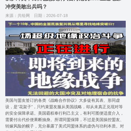
冲突美敢出兵吗？
来源：共绘网
日期：2026-07-18
美国与盟友签订的各类《战略合作协议》大多徒有其表、形同虚
设，是“花架子”，只约束盟友服从美国战略，却从未真正兑现对等
的安全保障承诺。美国霸权奉行利己主义，有利可图便适度介入，
需要付出代价便果断抽身。所谓同盟保障，不过是美国操控盟友、
转嫁风险的幌子，充分暴露了美式同盟体系的虚伪与功利本质。对