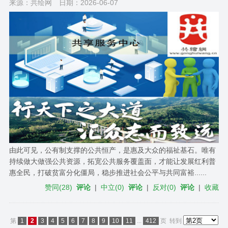
来源：共绘网
日期：2026-06-07
由此可见，公有制支撑的公共恒产，是惠及大众的福祉基石。唯有
持续做大做强公共资源，拓宽公共服务覆盖面，才能让发展红利普
惠全民，打破贫富分化僵局，稳步推进社会公平与共同富裕......
赞同
(
28
)
评论
|
中立
(
0
)
评论
|
反对
(
0
)
评论
|
收藏
第
1
2
3
4
5
6
7
8
9
10
11
...
412
页
转到