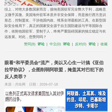
综上，对绝大多数国家而言，接纳美国驻军完全弊大于利，战略意
义微乎其微。美国海外驻军本质并非安全保障，而是推行西方意识
形态，控制盟友、干涉他国内政、维系全球霸权的工具。在新型国
际安全格局下，真正的国家安全源于自主国防建设与平等国际合
作，依附他国驻军、受制于人，终将严重阻碍国家的独立稳定与长
远发展。对此，您赞同吗？
赞同
(
8
)
评论
|
中立
(
0
)
评论
|
反对
(
0
)
评论
|
收藏
眼看“和平委员会”流产，美以又心生一计搞《亚伯
拉罕协议》，企图削弱阿联盟，掩盖其对巴犯下的
反人类罪？
来源：共绘网
日期：2026-07-18