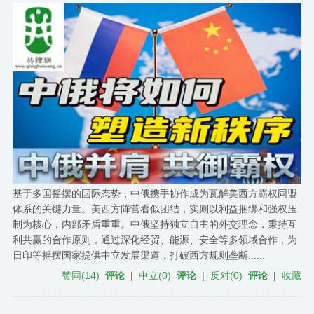
基于多国摇摆的国际态势，中俄携手协作成为瓦解美西方霸权同盟
体系的关键力量。美西方阵营看似团结，实则以利益捆绑和强权压
制为核心，内部矛盾重重。中俄坚持独立自主的外交理念，秉持互
利共赢的合作原则，通过深化经贸、能源、安全等多领域合作，为
日印等摇摆国家提供中立发展渠道，打破西方规则垄断......
赞同
(
14
)
评论
|
中立
(
0
)
评论
|
反对
(
0
)
评论
|
收藏