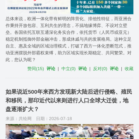
总体来说，欧洲一体化带有鲜明的阵营化、排他性特征，而亚洲合
作秉持开放包容、互利共生的理念，不搞地缘博弈、不设对立壁
垒。各国依托互联互通深化务实合作，依托货币（人民币或亚元）
稳定机制抵御外部金融冲击，形成休戚与共的发展格局。这种立足
自主、惠及全域的区域治理模式，打破了西方一体化垄断范式，推
动亚洲摆脱外部霸权束缚，助力区域实现长期稳定、共同繁荣。对
此，您认为呢？
赞同
(
15
)
评论
|
中立
(
0
)
评论
|
反对
(
0
)
评论
|
收藏
如果说近500年来西方发现新大陆后进行侵略、殖民
和移民，那印近代以来则进行人口全球大迁徙，地
盘逐渐扩大？
来源：共绘网
日期：2026-07-18