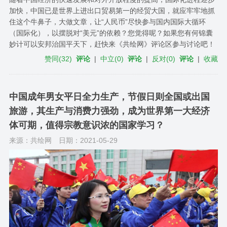
加快，中国已是世界上进出口贸易第一的经贸大国，就应牢牢地抓
住这个牛鼻子，大做文章，让“人民币”尽快参与国内国际大循环
（国际化），以摆脱对“美元”的依赖？您觉得呢？如果您有何锦囊
妙计可以安邦治国平天下，赶快来《共绘网》评论区参与讨论吧！
赞同
(
32
)
评论
|
中立
(
0
)
评论
|
反对
(
0
)
评论
|
收藏
中国成年男女平日全力生产，节假日则全国或出国
旅游，其生产与消费力强劲，成为世界第一大经济
体可期，值得宗教意识浓的国家学习？
来源：共绘网
日期：2021-05-29