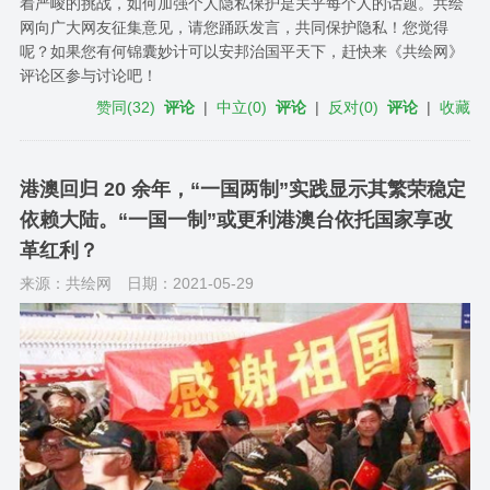
着严峻的挑战，如何加强个人隐私保护是关乎每个人的话题。共绘
网向广大网友征集意见，请您踊跃发言，共同保护隐私！您觉得
呢？如果您有何锦囊妙计可以安邦治国平天下，赶快来《共绘网》
评论区参与讨论吧！
赞同
(
32
)
评论
|
中立
(
0
)
评论
|
反对
(
0
)
评论
|
收藏
港澳回归 20 余年，“一国两制”实践显示其繁荣稳定
依赖大陆。“一国一制”或更利港澳台依托国家享改
革红利？
来源：共绘网
日期：2021-05-29