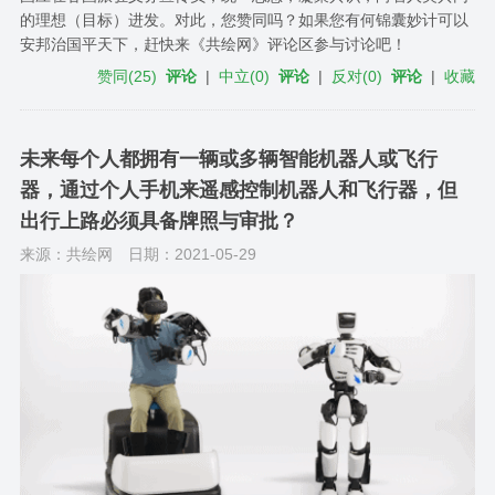
的理想（目标）进发。对此，您赞同吗？如果您有何锦囊妙计可以
安邦治国平天下，赶快来《共绘网》评论区参与讨论吧！
赞同
(
25
)
评论
|
中立
(
0
)
评论
|
反对
(
0
)
评论
|
收藏
未来每个人都拥有一辆或多辆智能机器人或飞行
器，通过个人手机来遥感控制机器人和飞行器，但
出行上路必须具备牌照与审批？
来源：共绘网
日期：2021-05-29