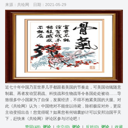
来源：共绘网
日期：2021-05-29
近七十年中国乃至世界几乎都跟着美国的节奏走，可美国动辄随意
制裁、再者发动贸易战、科技战和生物战等令各国处处被动……导
致很多中小国家为了自保，发展经济，不得不抱紧美国的大腿。对
此《共绘网》认为：中国绝对不能坐以待毙，除积极应对外，更应
主动变招出击！您觉得呢？如果您有何锦囊妙计可以安邦治国平天
下，赶快来《共绘网》评论区参与讨论吧！
赞同
(
48
)
评论
|
中立
(
0
)
评论
|
反对
(
0
)
评论
|
收藏