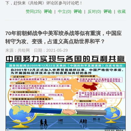
下，赶快来《共绘网》评论区参与讨论吧！
赞同
(
25
)
评论
|
中立
(
0
)
评论
|
反对
(
0
)
评论
|
收藏
70年前朝鲜战争中美军绞杀战等似有重演，中国应
转守为攻、变强，占道义高点助世界和平？
来源：共绘网
日期：2021-05-29