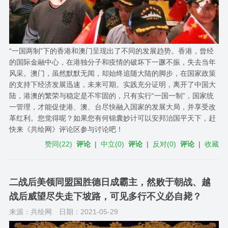
“一国两制”下的香港和澳门呈现出了不同的发展趋势。香港，曾经
的国际金融中心，在港独分子和疫情的破坏下一蹶不振，失去当年
风采。澳门，虽然默默无闻，却始终追随大陆的脚步，在国家政策
的支持下经济发展迅速，未来可期。实践充分证明，离开了中国大
陆，港澳的繁荣与稳定是不牢固的，只有实行“一国一制”，国家统
一管理，才能促使港、澳、台尽快融入国家的发展大局，并享受改
革红利。您觉得呢？如果您有何锦囊妙计可以安邦治国平天下，赶
快来《共绘网》评论区参与讨论吧！
赞同
(
22
)
评论
|
中立
(
0
)
评论
|
反对
(
0
)
评论
|
收藏
二战后美领同盟国胜德日成霸主，然败于朝战、越
战后威望尽失走下坡路，可见多行不义必自毙？
来源：共绘网
日期：2021-05-29