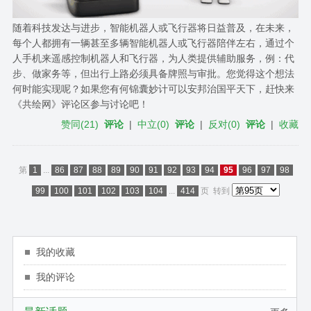
随着科技发达与进步，智能机器人或飞行器将日益普及，在未来，
每个人都拥有一辆甚至多辆智能机器人或飞行器陪伴左右，通过个
人手机来遥感控制机器人和飞行器，为人类提供辅助服务，例：代
步、做家务等，但出行上路必须具备牌照与审批。您觉得这个想法
何时能实现呢？如果您有何锦囊妙计可以安邦治国平天下，赶快来
《共绘网》评论区参与讨论吧！
赞同
(
21
)
评论
|
中立
(
0
)
评论
|
反对
(
0
)
评论
|
收藏
第
1
...
86
87
88
89
90
91
92
93
94
95
96
97
98
99
100
101
102
103
104
...
414
页
转到
我的收藏
我的评论