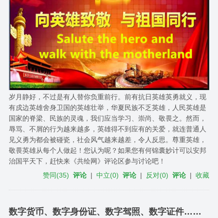
岁月静好，不过是有人替你负重前行。前有抗日英雄英勇就义，现
有戍边英雄舍身卫国的英雄壮举，华夏民族不乏英雄，人民英雄是
国家的脊梁、民族的灵魂，我们应当学习、崇尚、敬畏之。然而，
辱骂、不屑的行为越来越多，英雄得不到应有的关爱，就连普通人
见义勇为都会被碰瓷，社会风气越来越差，令人反思。尊重英雄，
敬畏英雄从每个人做起！您认为呢？如果您有何锦囊妙计可以安邦
治国平天下，赶快来《共绘网》评论区参与讨论吧！
赞同
(
35
)
评论
|
中立
(
0
)
评论
|
反对
(
0
)
评论
|
收藏
数字货币、数字身份证、数字驾照、数字证件……