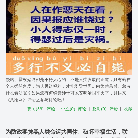
侵略、霸权始终都是不得人心的，不是人类发展的正道，只有站在
全人类的角度，为人民谋福利，才能引导世界走向繁荣昌盛。您有
什么看法呢？如果您有何锦囊妙计可以安邦治国平天下，赶快来
《共绘网》评论区参与讨论吧！
赞同
(
39
)
评论
|
中立
(
0
)
评论
|
反对
(
0
)
评论
|
收藏
为防政客抹黑人类命运共同体、破坏幸福生活，联