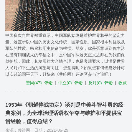
中国多次向世界郑重宣示，中国军队始终是维护世界和平的坚定力
量。这宣示以中国的历史文化传统、国家性质、国家根本利益以及
军队的性质、宗旨和历史使命为根据。朋友，你是否意识到你生活
在没有硝烟战火的幸福之中，是中国军队这支正义之师在为我们保
驾护航，因此，其发展壮大合情合理，也是客观要求，以满足世界
人民对和平生活的渴望与向往！您觉得呢？如果您有何锦囊妙计可
以安邦治国平天下，赶快来《共绘网》评论区参与讨论吧！
赞同
(
47
)
评论
|
中立
(
0
)
评论
|
反对
(
0
)
评论
|
收藏
1953年《朝鲜停战协定》谈判是中美斗智斗勇的经
典案例，为全球治理话语权争夺与维护和平提供宝
贵经验，值得总结？
来源：共绘网
日期：2021-05-29