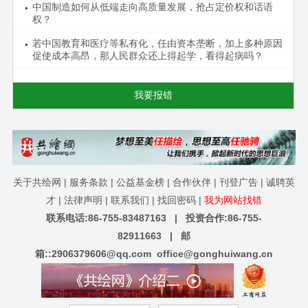
中国制造如何从低端走向高质量发展，抢占定价权和话语
权？
若中国教育和医疗等私有化，任由资本垄断，加上多种原因
促使成本高昂，那人民群众还上得起学，看得起病吗？
我要报错
关于共绘网
|
服务条款
|
公益基金榜
|
合作伙伴
|
刊登广告
|
诚聘英
才
|
法律声明
|
联系我们
|
找回密码
|
我为网站找错
联系电话:86-755-83487163 | 投资合作:86-755-
82911663 | 邮
箱::
2906379606@qq.com
office@gonghuiwang.cn