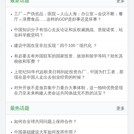
最新话题
更多
工厂→产伪劣品；医院→人山人海；办公室→会议不断；餐
厅→浪费食品......这样的GDP是好事还是坏事？
中国知识分子有信心去反论证和反权威挑战、质疑诺奖，站
在科学殿堂吗？
建议中国在亚非拉实现 " 四个100 " 现代化 ？
有必要去有外国驻军的国家投资、旅游和留学等吗？助长其
税收和军费 ？
上世纪50年代起欧美日韩到处投资办厂，中国为打工者，那
现在是中国人走出去创业经营的时候？
对外开放不是放弃集中力量办大事体制，这一独特优势是现
在乃至未来构建人类命运共同体战无不胜的法宝？
最热话题
更多
如何在全球共同问题上保持合作？
中国基础建设大军如何发挥作用？