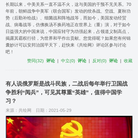
长期以来，中美关系一直不温不火，这与美国的干预不无关系。70
年前，朝鲜战争中美军（联合国军）发动的绞杀战、空战、夏秋功
势（后勤补给战）、细菌战和阵地战等，而如今，美国发动经贸
战、病毒战等，仿佛换汤不换药地正在世界上（重）演，对于如今
日益强大的中国来说，中国应转守为功强起来，占领道义制高点，
揭露其霸权行径，为世界和平作出贡献。您觉得呢？如果您有何锦
囊妙计可以安邦治国平天下，赶快来《共绘网》评论区参与讨论
吧！
赞同
(
32
)
评论
|
中立
(
0
)
评论
|
反对
(
0
)
评论
|
收藏
有人说俄罗斯是战斗民族，二战后每年举行卫国战
争胜利“阅兵”，可见其尊重“英雄”，值得中国学
习？
来源：共绘网
日期：2021-05-29