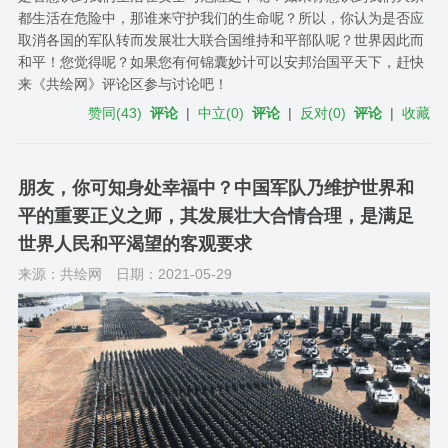
都生活在危险中，那谁来守护我们的生命呢？所以，你认为是否应
取消各国的军队转而发展壮大联合国维持和平部队呢？世界因此而
和平！您觉得呢？如果您有何锦囊妙计可以安邦治国平天下，赶快
来《共绘网》评论区参与讨论吧！
赞同
(
43
)
评论
|
中立
(
0
)
评论
|
反对
(
0
)
评论
|
收藏
朋友，你可知身处幸福中？中国军队乃维护世界和
平的重要正义之师，其发展壮大合情合理，是满足
世界人民和平渴望的客观要求
来源：共绘网
日期：2021-05-29