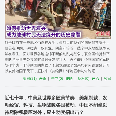
战争目前在一些地区仍然在发生，虽然目前我们的国家非常安全，
但是在伊朗、伊拉克、叙利亚、阿富汗等等一些个中东地区战争依
然在发生。面对世界各地连绵不断的动乱与战争，联合国维持和平
部队乃至世界公共警察是时候发展壮大，再不能让个别国家的军队
胡作非为，干涉别国的内政了！您觉得呢？如果您有何锦囊妙计可
以安邦治国平天下，赶快来《共绘网》评论区参与讨论吧！
赞同
(
31
)
评论
|
中立
(
0
)
评论
|
反对
(
0
)
评论
|
收藏
近七十年，中美及世界多随美节奏，美频制裁、发
动经贸、科技、生物战致各国被动。中国不能坐以
待毙除积极应对外，应主动变招出击？