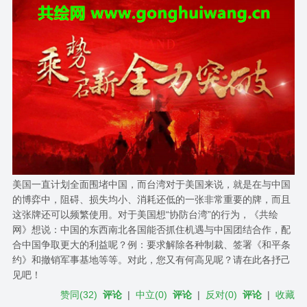
美国一直计划全面围堵中国，而台湾对于美国来说，就是在与中国
的博弈中，阻碍、损失均小、消耗还低的一张非常重要的牌，而且
这张牌还可以频繁使用。对于美国想“协防台湾”的行为，《共绘
网》想说：中国的东西南北各国能否抓住机遇与中国团结合作，配
合中国争取更大的利益呢？例：要求解除各种制裁、签署《和平条
约》和撤销军事基地等等。对此，您又有何高见呢？请在此各抒己
见吧！
赞同
(
32
)
评论
|
中立
(
0
)
评论
|
反对
(
0
)
评论
|
收藏