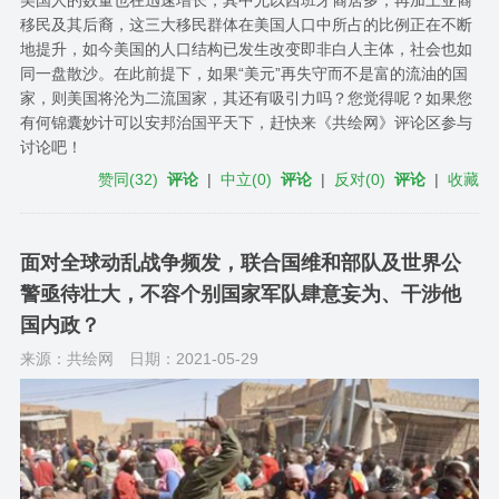
美国人的数量也在迅速增长，其中尤以西班牙裔居多，再加上亚裔
移民及其后裔，这三大移民群体在美国人口中所占的比例正在不断
地提升，如今美国的人口结构已发生改变即非白人主体，社会也如
同一盘散沙。在此前提下，如果“美元”再失守而不是富的流油的国
家，则美国将沦为二流国家，其还有吸引力吗？您觉得呢？如果您
有何锦囊妙计可以安邦治国平天下，赶快来《共绘网》评论区参与
讨论吧！
赞同
(
32
)
评论
|
中立
(
0
)
评论
|
反对
(
0
)
评论
|
收藏
面对全球动乱战争频发，联合国维和部队及世界公
警亟待壮大，不容个别国家军队肆意妄为、干涉他
国内政？
来源：共绘网
日期：2021-05-29