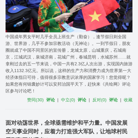
中国成年男女平时几乎全员上班生产（勤奋），逢节假日则全国
游、世界游，几乎不参加宗教活动（无神论）。一到节假日，朋友
圈就成了中国不同景区的宣传册，龙城太原，山城重庆，石城南
京，江城武汉，泉城济南，花城广州，春城昆明，水城苏州……就
拿刚过去的五一节来说，中国一共有2.3亿人次出游，实现国内旅游
收入1132.3亿元。所以说，这样的生产力和消费力成为世界第一大
经济体指日可待，值得很多宗教意识浓厚的国家学习！您觉得呢？
如果您有何锦囊妙计可以安邦治国平天下，赶快来《共绘网》评论
区参与讨论吧！
赞同
(
30
)
评论
|
中立
(
0
)
评论
|
反对
(
0
)
评论
|
收藏
面对动荡世界，全球亟需维护和平力量。中国发展
空天事业同时，应着力打造强大军队，让地球村民