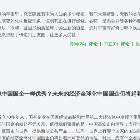
穷的宇宙里，究竟隐藏着不为人知的多少秘密。我们大胆猜测，无数的类
在演变的化学反应现象，说明其正在进行燃烧、吞噬，星系合并等各种不
烧尽、冷却、凝固成物质星球，诞生新的恒星。您对宇宙有好奇心吗？欢
感恩您随手传递到朋友圈，让更多人受益！
赞同
(
24
)
评论
|
中立
(
0
)
评论
|
像中国国企一样优秀？未来的经济全球化中国国企仍将起
成立70多年来，国有企业在国家经济命脉和世界第二大经济体中发挥了重
飞与国企的崛起不无关系。值得我们骄傲的是，中国高铁走向世界，支撑
、疫苗走向世界，提供新型公共产品……试问：世界上有哪个国家的国企
未来的经济全球化中国国企仍将起着无可替代的地位。对此，您有什么看