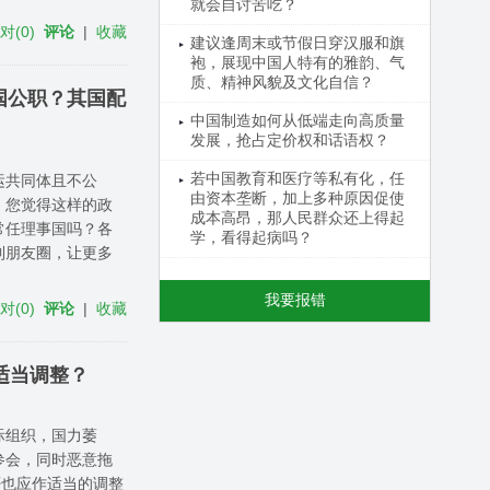
就会自讨苦吃？
反对
(
0
)
评论
|
收藏
建议逢周末或节假日穿汉服和旗
袍，展现中国人特有的雅韵、气
质、精神风貌及文化自信？
国公职？其国配
中国制造如何从低端走向高质量
发展，抢占定价权和话语权？
若中国教育和医疗等私有化，任
运共同体且不公
由资本垄断，加上多种原因促使
，您觉得这样的政
成本高昂，那人民群众还上得起
常任理事国吗？各
学，看得起病吗？
到朋友圈，让更多
我要报错
反对
(
0
)
评论
|
收藏
适当调整？
际组织，国力萎
参会，同时恶意拖
否也应作适当的调整