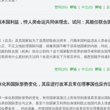
赞同
(
55
)
评论
|
中立
(
0
)
评论
|
顾本国利益，悖人类命运共同体理念。试问：其能任联合
客（议员）及其国家如为了选票捞取政治资本，只顾本国利益违反人类命
公正、不正义地处理国际问题，就像美国不断干涉其他国家的内政，对此
员能到联合国（机构）担任公职吗？这个国家配作世界的领导者和联合国
们觉得有什么更好的方法吗？欢迎大家在下方留言评论。感恩您随手传递
！
赞同
(
20
)
评论
|
中立
(
0
)
评论
|
体化和国际形势变化，其应进行改革且常任理事国也应作
球一体化和国际形势的变化，有些国家蒸蒸日上而有些则衰落甚至退出国
力承担国际责任与义务。甚至个别国家又利用自身便利阻止他国代表入境
会费多年......对此现象，您觉得联合国是否应进行改革且常任理事国是