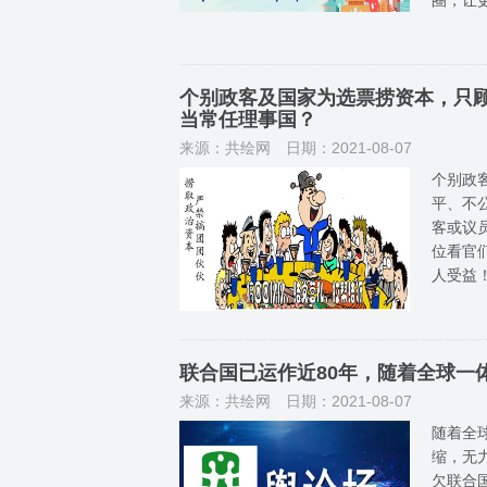
个别政客及国家为选票捞资本，只
当常任理事国？
来源：共绘网
日期：2021-08-07
个别政
平、不
客或议
位看官
人受益
联合国已运作近80年，随着全球一
来源：共绘网
日期：2021-08-07
随着全
缩，无
欠联合国