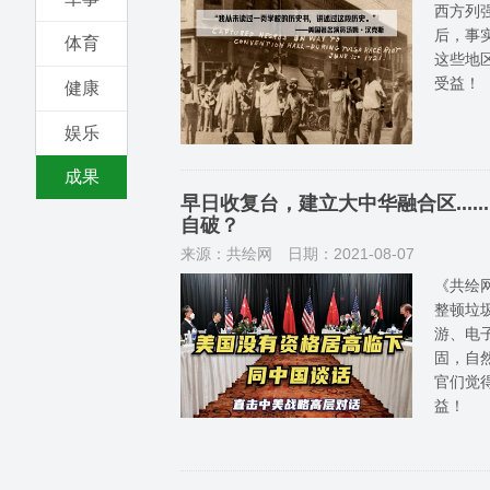
西方列
后，事
体育
这些地
受益！
健康
娱乐
成果
早日收复台，建立大中华融合区...
自破？
来源：共绘网
日期：2021-08-07
《共绘
整顿垃
游、电子
固，自
官们觉
益！