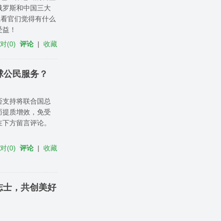
俄罗斯和中国三大
位看官们觉得有什么
受益！
反对
(
0
)
评论
|
收藏
球公民服务？
否支持将联合国总
而提质增效，免受
在下方留言评论。
反对
(
0
)
评论
|
收藏
志士，共创美好