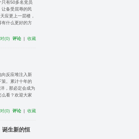
只有50多名党员
，让备受屈辱的民
今天应更上一层楼，
得有什么更好的方
反对
(
0
)
评论
|
收藏
地向反应堆注入新
下策。累计十年的
平洋，那必定会成为
怎么看？欢迎大家
反对
(
0
)
评论
|
收藏
，诞生新的恒