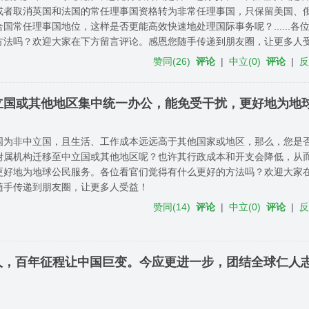
或者取消英国和法国的常任理事国资格转为非常任理事国，只保留美国、
国常任理事国地位，这样是否更能高效快速地处理国际事务呢？......各
方法吗？欢迎大家在下方留言评论。感恩您随手传递到朋友圈，让更多人
赞同
(
26
)
评论
|
中立
(
0
)
评论
|
立国或其他地区集中统一办公，能免受干扰，更好地为地
国为非中立国，且生活、工作成本远远高于其他国家或地区，那么，您是
附属机构迁移至中立国或其他地区呢？也许其行政成本和开支会降低，从
更好地为地球公民服务。各位看官们觉得有什么更好的方法吗？欢迎大家
随手传递到朋友圈，让更多人受益！
赞同
(
14
)
评论
|
中立
(
0
)
评论
|
党人，百年征程让中国巨变。今应更进一步，团结全球仁人