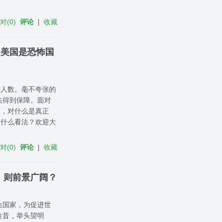
反对
(
0
)
评论
|
收藏
为美国是恐怖国
亡人数。毫不夸张的
法得到保障。面对
足，对什么是真正
有什么看法？欢迎大
反对
(
0
)
评论
|
收藏
，则前景广阔？
达国家，为促进世
往昔，举头望明