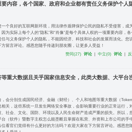
的重要内容，各个国家、政府和企业都有责任义务保护个人
建一个良好的互联网新环境，用法律作盾牌保护公民的隐私不受侵害，成
。因为实际上每个人的“隐私”和“肖像”是每个具体人权的一项重要内容，
责任与义务保护个人的隐私，不能因经济、科技和社会的发展而淡化。您
下方留言评论。感恩您随手传递到朋友圈，让更多人受益！
赞同
(
27
)
评论
|
中立
(
0
)
评论
|
济等重大数据且关乎国家信息安全，此类大数据、大平台
台，会分别生成国民经济、金融（财经）、个人和地图等重大数据（Toke
息相关，这些系统一旦发生网络安全事故，会影响重要行业的正常运行，
技、社会、文化、国防、环境以及人民生命财产造成严重的损失。所以，
平台（软件）暨数字主权怎么能垄断且掌握在私营、外资和上市公司的手
各位看官们觉得有什么更好的方法吗？欢迎大家在下方留言评论。感恩您
更多人受益！