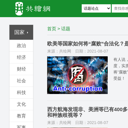
首页
>
话题
国家
欧美等国家如何将“腐败”合法化？
政治
来源：共绘网
日期：2021-08-07
经济
有人说
度，实
财经
将“腐
受益！
社会
科技
文化
西方航海发现非、美洲等已有400
和种族歧视等？
教育
来源：共绘网
日期：2021-08-07
军事