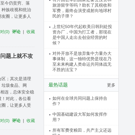
家至今仍贫穷、落
旅游留学等吗？助长了其税收和
、种族歧视和统治
军费，最终会演变成射向地球村
民的子弹？
朋友圈，让更多人
上世纪50年代起欧美日韩到处投
反对
(
0
)
评论
|
收藏
资办厂，中国为打工者，那现在
是中国人走出去创业经营的时
候？
对外开放不是放弃集中力量办大
等问题上就不攻
事体制，这一独特优势是现在乃
至未来构建人类命运共同体战无
不胜的法宝？
合区；其次是清理
最热话题
更多
、垃圾食品、网
脉相连，总体安全稳
如何在全球共同问题上保持合
破！对此，各位看
作？
友圈，让更多人受
中国基础建设大军如何发挥作
用？
反对
(
0
)
评论
|
收藏
所有军费变粮田，共产主义还远