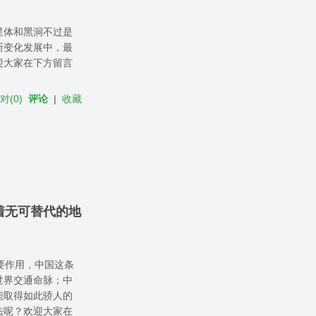
星体和黑洞不过是
断变化发展中，最
迎大家在下方留言
反对
(
0
)
评论
|
收藏
着无可替代的地
要作用，中国这条
世界交通命脉；中
能取得如此骄人的
法呢？欢迎大家在