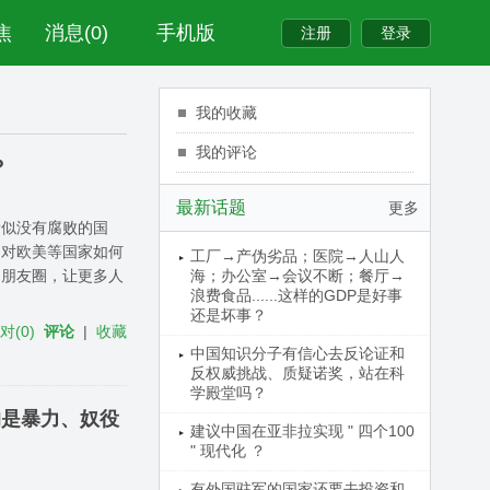
焦
消息(0)
手机版
我的收藏
我的评论
？
最新话题
更多
看似没有腐败的国
。对欧美等国家如何
工厂→产伪劣品；医院→人山人
到朋友圈，让更多人
海；办公室→会议不断；餐厅→
浪费食品......这样的GDP是好事
还是坏事？
反对
(
0
)
评论
|
收藏
中国知识分子有信心去反论证和
反权威挑战、质疑诺奖，站在科
学殿堂吗？
的是暴力、奴役
建议中国在亚非拉实现 " 四个100
" 现代化 ？
有外国驻军的国家还要去投资和