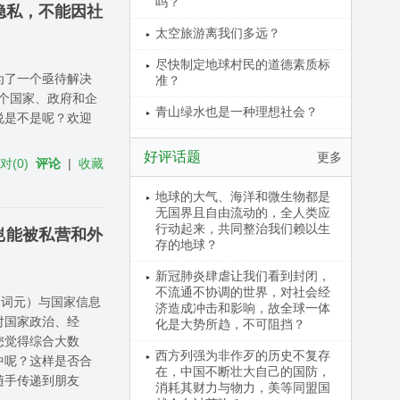
吗？
隐私，不能因社
太空旅游离我们多远？
尽快制定地球村民的道德素质标
为了一个亟待解决
准？
各个国家、政府和企
青山绿水也是一种理想社会？
说是不是呢？欢迎
好评话题
更多
反对
(
0
)
评论
|
收藏
地球的大气、海洋和微生物都是
无国界且自由流动的，全人类应
行动起来，共同整治我们赖以生
岂能被私营和外
存的地球？
新冠肺炎肆虐让我们看到封闭，
不流通不协调的世界，对社会经
n词元）与国家信息
济造成冲击和影响，故全球一体
对国家政治、经
化是大势所趋，不可阻挡？
您觉得综合大数
西方列强为非作歹的历史不复存
中呢？这样是否合
在，中国不断壮大自己的国防，
随手传递到朋友
消耗其财力与物力，美等同盟国