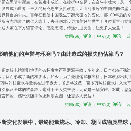
产党在黑暗中诞生，在苦难中成长，在挫折中奋起，在奋斗中壮大，从一个
，发展成为世界上最大的马克思主义执政党，让山河破碎的中国走向强盛
世界舞台的中央。百年征程使中国发生了翻天覆地的变化，那100年后的
球所有志同道合的仁人志士，去开创建设更加美好的世界！各位看官们觉
欢迎大家在下方留言评论。感恩您随手传递到朋友圈，让更多人受益！
赞同
(
66
)
评论
|
中立
(
0
)
评论
|
影响他们的声誉与环境吗？由此造成的损失能估算吗？
，福岛核电站遭到地震的破坏发生严重泄漏事故，多年来，日本都在不断
水，从而形成了新的核废水。如今，为了处理这些核废料，日本政府出此
20万吨的核废水存量实在过于庞大，若是将这些一百多万吨核废水排入太
首次祸及全球的核事故，这对于全人类来说，无疑是一场灾难。对此，您
留言评论。感恩您随手传递到朋友圈，让更多人受益！
赞同
(
30
)
评论
|
中立
(
0
)
评论
|
不断变化发展中，最终能量烧尽、冷却、凝固成物质星球