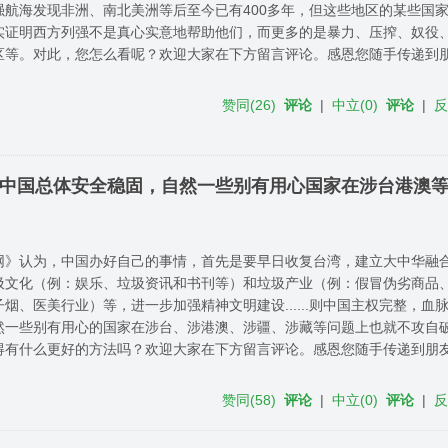
强航海发现非洲、南北美洲等后至今已有400多年，但这些地区的某些国
实证明西方列强不是真心实意地帮助他们，而更多的是暴力、压搾、奴役
区等。对此，您怎么看呢？欢迎大家在下方留言评论。感恩您随手传递到
赞同
(
26
)
评论
|
中立
(
0
)
评论
|
...中国总体安全稳固，自然一些别有用心国家在涉台港澳
网》认为，中国办好自己的事情，首先是要早日收复台湾，建立大中华融
圾文化（例：娱乐、垃圾资讯和书刊等）和垃圾产业（例：假冒伪劣商品
烟、医美行业）等，进一步加强精神文明建设......则中国主权完整，血
然一些别有用心的国家在涉台、涉港澳、涉疆、涉藏等问题上也就不攻自
得有什么更好的方法吗？欢迎大家在下方留言评论。感恩您随手传递到朋
赞同
(
58
)
评论
|
中立
(
0
)
评论
|