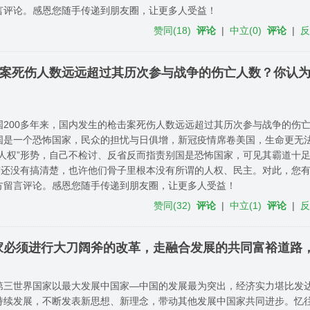
言评论。感恩您随手传递到朋友圈，让更多人受益！
赞同
(
18
)
评论
|
中立
(
0
)
评论
|
击案死伤人数远远超过其历次参与战争的伤亡人数？你认
国200多年来，国内发生的枪击案死伤人数远远超过其历次参与战争的伤
国是一个恐怖国家，民众的担忧与日俱增，新冠疫情席卷美国，生命更无
“人权”形势，自己不检讨、反省反而指责别国是恐怖国家，可见其霸道十
权”还没有搞清楚，也许他们骨子里根本没有所谓的人权、民主。对此，您
方留言评论。感恩您随手传递到朋友圈，让更多人受益！
赞同
(
32
)
评论
|
中立
(
1
)
评论
|
家必须进行大刀阔斧的改革，走融合发展的共同富裕道路
第三世界国家以最大发展中国家—中国的发展最为突出，经济实力堪比发
持续发展，不断发表新思想、新理念，带动其他发展中国家共同进步。忆