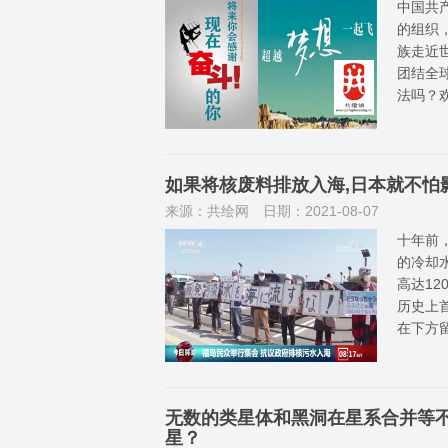
中国共
的组织
族走近
团结全
法吗？
如果将核废料排放入海,日本就不怕
来源：共绘网
日期：2021-08-07
十年前
的冷却
高达1
历史上
在下方
无数的类星体和黑洞在星系合并等
星？