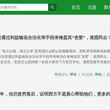
首页
话题
聚
是通过利益输送合法化等手段来掩盖其“贪婪”，迷惑民众
，“投之以桃，报之以李”是美国社会默认的腐败规则，而欧美等国家表面
质却是通过利益输送合法化等手段即俗称洗白来掩盖其“贪婪”，迷惑民众
败”合法化，您是怎么想的呢？欢迎大家在下方留言评论。感恩您随手传递
赞同
(
21
)
评论
|
中立
(
0
)
评论
|
多年，但仍贫穷落后，证明西方不是真心帮助他们，更多