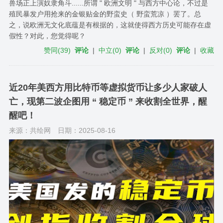
兽场正上演奴隶角斗......所谓 " 欧洲文明 " 与西方中心论，不过是
殖民暴发户用抢来的金银贴金的野蛮史（ 野蛮荒凉 ）罢了。总
之，说欧洲无文化底蕴是有根据的，这就使得西方历史可能存在虚
假性？对此，您觉得呢？
赞同
(
39
)
评论
|
中立
(
0
)
评论
|
反对
(
0
)
评论
|
收藏
近20年美西方用比特币等虚拟货币让多少人家破人
亡，现第二波企图用 “ 稳定币 ” 来收割全世界，醒
醒吧！
来源：共绘网
日期：2025-08-16