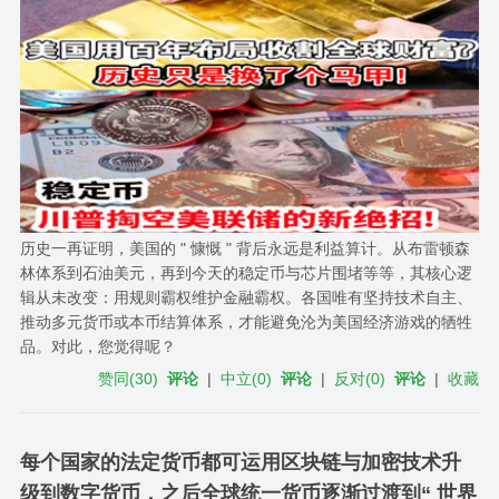
历史一再证明，美国的 " 慷慨 " 背后永远是利益算计。从布雷顿森
林体系到石油美元，再到今天的稳定币与芯片围堵等等，其核心逻
辑从未改变：用规则霸权维护金融霸权。各国唯有坚持技术自主、
推动多元货币或本币结算体系，才能避免沦为美国经济游戏的牺牲
品。对此，您觉得呢？
赞同
(
30
)
评论
|
中立
(
0
)
评论
|
反对
(
0
)
评论
|
收藏
每个国家的法定货币都可运用区块链与加密技术升
级到数字货币，之后全球统一货币逐渐过渡到“ 世界