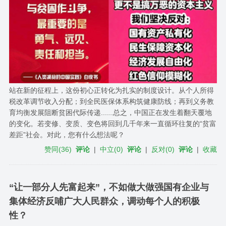
站在新的征程上，这份初心正转化为扎实的制度设计。从个人所得
税改革调节收入分配；到全民医保体系构筑健康防线；再到义务教
育均衡发展阻断贫困代际传递......总之，中国正在发生着翻天覆地
的变化。若变修、变质、变色将回到几千年来一直循环往复的“贫富
差距”社会。对此，您有什么想法呢？
赞同
(
36
)
评论
|
中立
(
0
)
评论
|
反对
(
0
)
评论
|
收藏
“让一部分人先富起来”，不如做大做强国有企业与
集体经济反哺广大人民群众，调动每个人的积极
性？