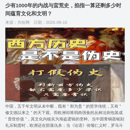
少有1000年的内战与蛮荒史，掐指一算还剩多少时
间蕴育文化和文明？
来源：共绘网
日期：2025-08-16
中国，五千年文明从未中断，既有 " 和为贵 " 的哲学传统，又有 "
修文德以来之 " 的天下观。而欧洲却将弱肉强食的丛林法则包装成
" 普世价值 "，其文化内核实为海盗逻辑的变种。当中国青铜器铭刻
礼乐制度时，欧洲还在部落仇杀；当《论语》传颂仁义时，罗马斗