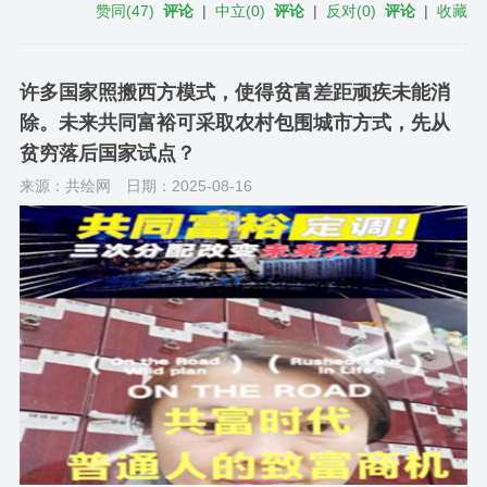
赞同
(
47
)
评论
|
中立
(
0
)
评论
|
反对
(
0
)
评论
|
收藏
许多国家照搬西方模式，使得贫富差距顽疾未能消
除。未来共同富裕可采取农村包围城市方式，先从
贫穷落后国家试点？
来源：共绘网
日期：2025-08-16