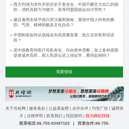
西方列强为非作歹的历史不复存在，中国不断壮大自己的国
防，消耗其财力与物力，美等同盟国就会自讨苦吃？
建议逢周末或节假日穿汉服和旗袍，展现中国人特有的雅
韵、气质、精神风貌及文化自信？
中国制造如何从低端走向高质量发展，抢占定价权和话语
权？
若中国教育和医疗等私有化，任由资本垄断，加上多种原因
促使成本高昂，那人民群众还上得起学，看得起病吗？
我要报错
关于共绘网
|
服务条款
|
公益基金榜
|
合作伙伴
|
刊登广告
|
诚聘英
才
|
法律声明
|
联系我们
|
找回密码
|
我为网站找错
联系电话:86-755-83487163 | 投资合作:86-755-