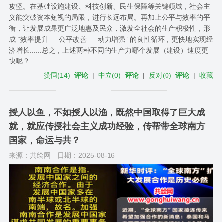
攻坚。在基础设施建设、科技创新、民生保障等关键领域，社会主
义能突破资本短视的局限，进行长远布局。再加上公平与效率的平
衡，让发展成果更广泛地惠及民众，激发全社会的生产积极性，形
成 “效率提升 — 公平改善 — 动力增强” 的良性循环，更快地实现经
济增长......总之，上述两种不同的生产力哪个发展（建设）速度更
快呢？
赞同
(
14
)
评论
|
中立
(
0
)
评论
|
反对
(
0
)
评论
|
收藏
授人以鱼，不如授人以渔，既然中国取得了巨大成
就，就应传授社会主义成功经验，传帮带全球南方
国家，命运与共？
来源：共绘网
日期：2025-08-16