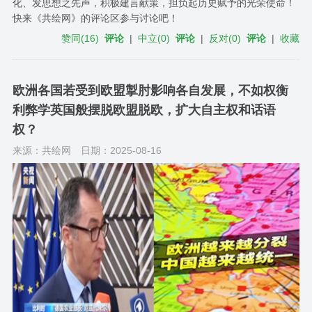
化、发思想之先声，积极建言献策，担负起历史赋予的光荣使命！
快来《共绘网》的评论区参与讨论吧！
赞同
(
16
)
评论
|
中立
(
0
)
评论
|
反对
(
0
)
评论
|
收藏
欧洲各国若受到欧盟掣肘影响各自发展，不如权衡
利弊学英国般摆脱欧盟脱欧，扩大自主权和话语
权？
来源：共绘网
日期：2025-08-16