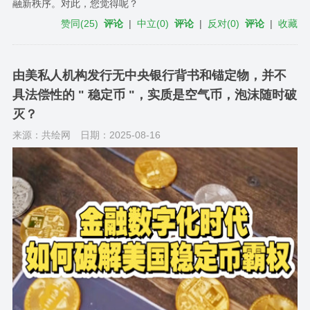
融新秩序。对此，您觉得呢？
赞同
(
25
)
评论
|
中立
(
0
)
评论
|
反对
(
0
)
评论
|
收藏
由美私人机构发行无中央银行背书和锚定物，并不
具法偿性的 " 稳定币 "，实质是空气币，泡沫随时破
灭？
来源：共绘网
日期：2025-08-16