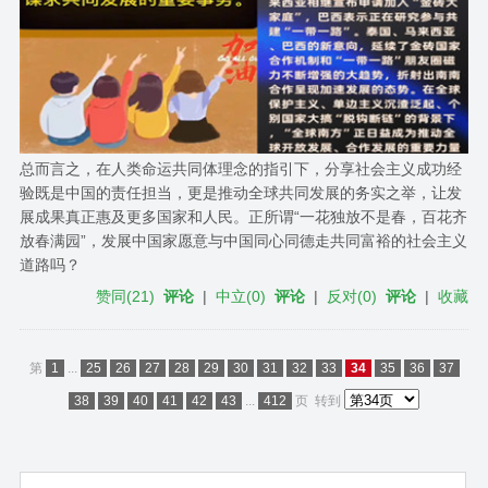
总而言之，在人类命运共同体理念的指引下，分享社会主义成功经
验既是中国的责任担当，更是推动全球共同发展的务实之举，让发
展成果真正惠及更多国家和人民。正所谓“一花独放不是春，百花齐
放春满园”，发展中国家愿意与中国同心同德走共同富裕的社会主义
道路吗？
赞同
(
21
)
评论
|
中立
(
0
)
评论
|
反对
(
0
)
评论
|
收藏
第
1
...
25
26
27
28
29
30
31
32
33
34
35
36
37
38
39
40
41
42
43
...
412
页
转到