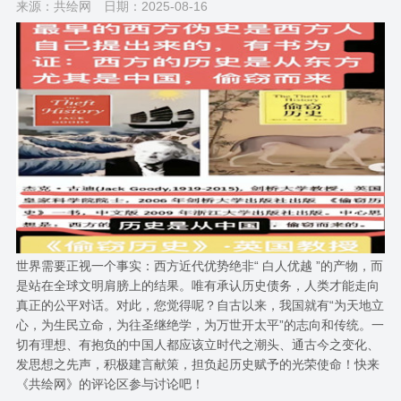
来源：共绘网
日期：2025-08-16
世界需要正视一个事实：西方近代优势绝非“ 白人优越 ”的产物，而
是站在全球文明肩膀上的结果。唯有承认历史债务，人类才能走向
真正的公平对话。对此，您觉得呢？自古以来，我国就有“为天地立
心，为生民立命，为往圣继绝学，为万世开太平”的志向和传统。一
切有理想、有抱负的中国人都应该立时代之潮头、通古今之变化、
发思想之先声，积极建言献策，担负起历史赋予的光荣使命！快来
《共绘网》的评论区参与讨论吧！