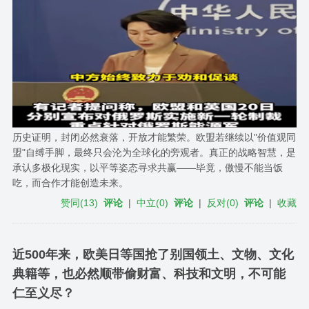
历史证明，封闭必然衰落，开放才能繁荣。欧盟若继续以"价值观同
盟"自缚手脚，最终只会沦为全球化的旁观者。真正的战略智慧，是
承认多极化现实，以平等姿态寻求共赢——毕竟，傲慢不能当饭
吃，而合作才能创造未来。
赞同
(
13
)
评论
|
中立
(
0
)
评论
|
反对
(
0
)
评论
|
收藏
近500年来，欧美日等国抢了别国领土、文物、文化
典籍等，也必然顺带偷财富、科技和文明，不可能
仁至义尽？