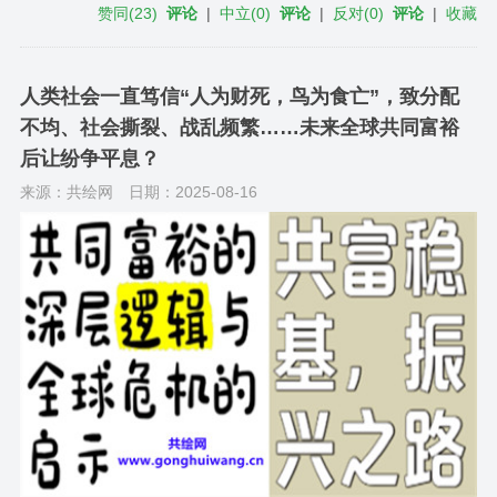
赞同
(
23
)
评论
|
中立
(
0
)
评论
|
反对
(
0
)
评论
|
收藏
人类社会一直笃信“人为财死，鸟为食亡”，致分配
不均、社会撕裂、战乱频繁……未来全球共同富裕
后让纷争平息？
来源：共绘网
日期：2025-08-16