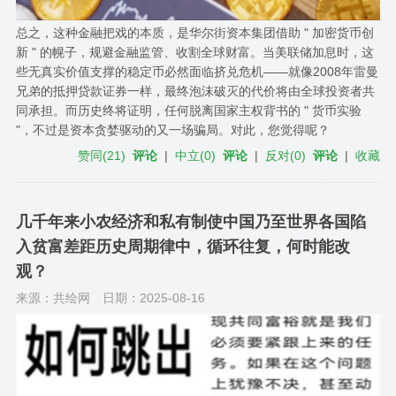
总之，这种金融把戏的本质，是华尔街资本集团借助 " 加密货币创
新 " 的幌子，规避金融监管、收割全球财富。当美联储加息时，这
些无真实价值支撑的稳定币必然面临挤兑危机——就像2008年雷曼
兄弟的抵押贷款证券一样，最终泡沫破灭的代价将由全球投资者共
同承担。而历史终将证明，任何脱离国家主权背书的 " 货币实验
"，不过是资本贪婪驱动的又一场骗局。对此，您觉得呢？
赞同
(
21
)
评论
|
中立
(
0
)
评论
|
反对
(
0
)
评论
|
收藏
几千年来小农经济和私有制使中国乃至世界各国陷
入贫富差距历史周期律中，循环往复，何时能改
观？
来源：共绘网
日期：2025-08-16