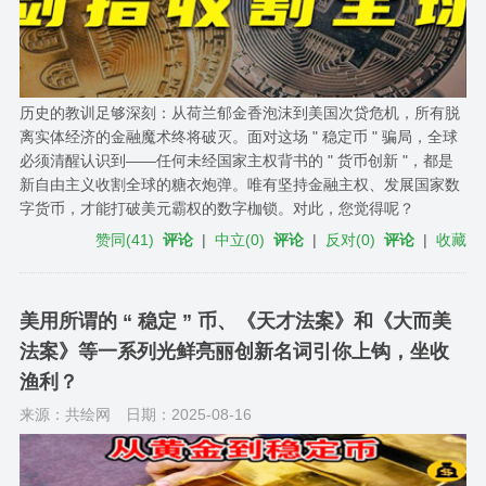
历史的教训足够深刻：从荷兰郁金香泡沫到美国次贷危机，所有脱
离实体经济的金融魔术终将破灭。面对这场 " 稳定币 " 骗局，全球
必须清醒认识到——任何未经国家主权背书的 " 货币创新 "，都是
新自由主义收割全球的糖衣炮弹。唯有坚持金融主权、发展国家数
字货币，才能打破美元霸权的数字枷锁。对此，您觉得呢？
赞同
(
41
)
评论
|
中立
(
0
)
评论
|
反对
(
0
)
评论
|
收藏
美用所谓的 “ 稳定 ” 币、《天才法案》和《大而美
法案》等一系列光鲜亮丽创新名词引你上钩，坐收
渔利？
来源：共绘网
日期：2025-08-16