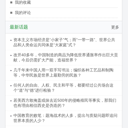
我的收藏
我的评论
最新话题
更多
资本主义市场经济是“小家子”气；而“一带一路”、世界公共
品和人类命运共同体是“大家庭”式？
改开40多年，中国制造的商品为降低世界通胀率作出巨大贡
献，今后仍需扩大产能，造福世界？
几千年来中国人用一双手写书法；编织各种工艺品和制陶
等，中华民族是世界上最勤劳的民族？
任何人的自由、人权、民主和平等，都要经过公共场合这
个“道”与“德”进行检验？
若美西方敢掩盖或抹去近500年的侵略殖民等事实，那我们
也有理由相信西史是伪造的？
中国教育的败笔：题海战术的人多，提出与质疑问题即追问
世界本质的人少？