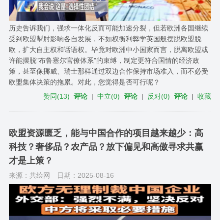
历史告诉我们，强求一体化反而可能加速分裂，但若欧洲各国继续
受到欧盟掣肘影响各自发展，不如权衡利弊学英国般摆脱欧盟脱
欧，扩大自主权和话语权。毕竟对欧洲中小国家而言，脱离欧盟或
许能摆脱"布鲁塞尔官僚体系"的束缚，制定更符合国情的经济政
策，甚至像挪威、瑞士那样通过双边合作保持市场准入，而不必受
欧盟集体决策的拖累。对此，您觉得是否可行呢？
赞同
(
13
)
评论
|
中立
(
0
)
评论
|
反对
(
0
)
评论
|
收藏
欧盟资源匮乏，能与中国合作的项目越来越少：高
科技？奢侈品？农产品？放下偏见和高傲寻求共赢
才是上策？
来源：共绘网
日期：2025-08-16