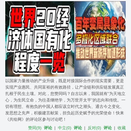
以国家力量推动的产业升级，既是对接国际合作的现实需要，更是
实现产业惠民、共同富裕的有效路径，让产业链和供应链发展真正
扎根于民生土壤。对此，您赞同吗？自古以来，我国就有“为天地立
心，为生民立命，为往圣继绝学，为万世开太平”的志向和传统。一
切有理想、有抱负的中国人都应该立时代之潮头、通古今之变化、
发思想之先声，积极建言献策，担负起历史赋予的光荣使命！快来
《共绘网》的评论区参与讨论吧！
赞同
(
9
)
评论
|
中立
(
0
)
评论
|
反对
(
0
)
评论
|
收藏