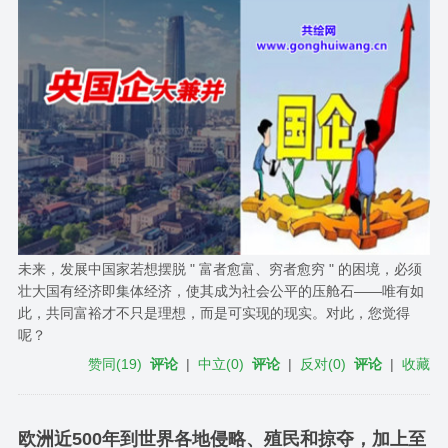
未来，发展中国家若想摆脱 " 富者愈富、穷者愈穷 " 的困境，必须
壮大国有经济即集体经济，使其成为社会公平的压舱石——唯有如
此，共同富裕才不只是理想，而是可实现的现实。对此，您觉得
呢？
赞同
(
19
)
评论
|
中立
(
0
)
评论
|
反对
(
0
)
评论
|
收藏
欧洲近500年到世界各地侵略、殖民和掠夺，加上至