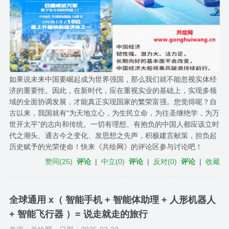
如果说未来中国要崛起成为世界强国，那么我们就不能忽视实体经
济的重要性。因此，在新时代，应在重视实业的基础上，实现多领
域的全面协调发展，才能真正实现国家的繁荣富强。您觉得呢？自
古以来，我国就有“为天地立心，为生民立命，为往圣继绝学，为万
世开太平”的志向和传统。一切有理想、有抱负的中国人都应该立时
代之潮头、通古今之变化、发思想之先声，积极建言献策，担负起
历史赋予的光荣使命！快来《共绘网》的评论区参与讨论吧！
赞同
(
25
)
评论
|
中立
(
0
)
评论
|
反对
(
0
)
评论
|
收藏
全球通用 x（ 智能手机 + 智能体助理 + 人形机器人
+ 智能飞行器 ）= 说走就走的旅行