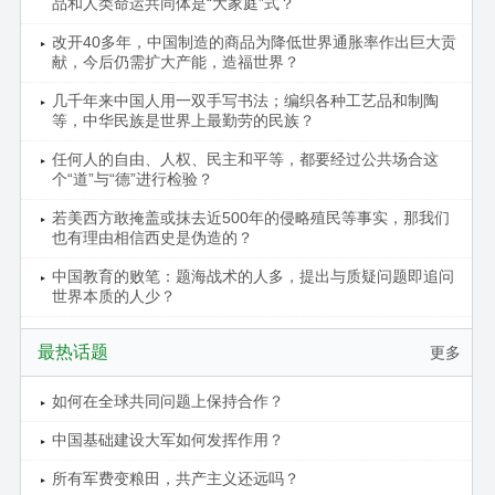
品和人类命运共同体是“大家庭”式？
改开40多年，中国制造的商品为降低世界通胀率作出巨大贡
献，今后仍需扩大产能，造福世界？
几千年来中国人用一双手写书法；编织各种工艺品和制陶
等，中华民族是世界上最勤劳的民族？
任何人的自由、人权、民主和平等，都要经过公共场合这
个“道”与“德”进行检验？
若美西方敢掩盖或抹去近500年的侵略殖民等事实，那我们
也有理由相信西史是伪造的？
中国教育的败笔：题海战术的人多，提出与质疑问题即追问
世界本质的人少？
最热话题
更多
如何在全球共同问题上保持合作？
中国基础建设大军如何发挥作用？
所有军费变粮田，共产主义还远吗？