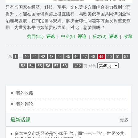
只有当国家在经济、科技、军事、文化等多方面综合实力得到全面
提升，才能在国际谈判桌上挺直腰杆，与欧美俄等国共同谋划全球
治理与发展，在制定国际规则、解决全球性问题等方面发挥重要作
用，为世界和平与繁荣贡献力量。对此，您赞同吗 ?
赞同
(
31
)
评论
|
中立
(
0
)
评论
|
反对
(
0
)
评论
|
收藏
第
1
...
40
41
42
43
44
45
46
47
48
49
50
51
52
53
54
55
56
57
58
...
412
页
转到
我的收藏
我的评论
最新话题
更多
资本主义市场经济是“小家子”气；而“一带一路”、世界公共