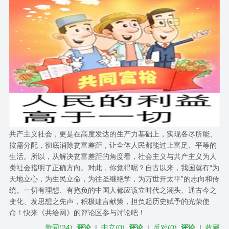
共产主义社会，更是在高度发达的生产力基础上，实现各尽所能、
按需分配，彻底消除贫富差距，让全体人民都能过上富足、平等的
生活。所以，从解决贫富差距的角度看，社会主义与共产主义为人
类社会指明了正确方向。对此，你觉得呢？自古以来，我国就有“为
天地立心，为生民立命，为往圣继绝学，为万世开太平”的志向和传
统。一切有理想、有抱负的中国人都应该立时代之潮头、通古今之
变化、发思想之先声，积极建言献策，担负起历史赋予的光荣使
命！快来《共绘网》的评论区参与讨论吧！
赞同
(
34
)
评论
|
中立
(
0
)
评论
|
反对
(
0
)
评论
|
收藏