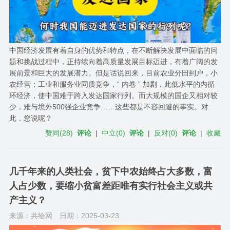
中国经济发展有着自身的优势和特点，在不断解决发展中面临的问
题和挑战过程中，正持续向着高质量发展目标迈进，有着广阔的发
展前景和巨大的发展潜力。但是话说回来，目前农业分田到户，小
农经营；工业和服务业同质竞争，“ 内卷 ” 加剧，此低水平的内循
环经济，使中国难于跨入发达国家行列。而大规模的国企又相对较
少，难与境外500强企业竞争……这些都是不容回避的事实。对
此，您说呢？
赞同
(
28
)
评论
|
中立
(
0
)
评论
|
反对
(
0
)
评论
|
收藏
几千年来的人类社会，贫下中农始终占大多数，富
人占少数，要缩小贫富差距唯有实行社会主义或共
产主义？
来源：共绘网
日期：2025-03-23