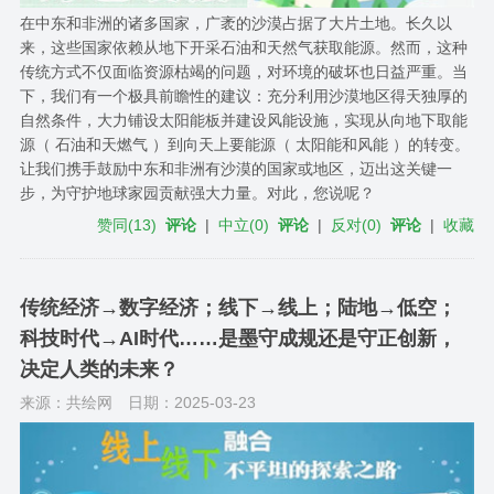
在中东和非洲的诸多国家，广袤的沙漠占据了大片土地。长久以
来，这些国家依赖从地下开采石油和天然气获取能源。然而，这种
传统方式不仅面临资源枯竭的问题，对环境的破坏也日益严重。当
下，我们有一个极具前瞻性的建议：充分利用沙漠地区得天独厚的
自然条件，大力铺设太阳能板并建设风能设施，实现从向地下取能
源（ 石油和天燃气 ）到向天上要能源（ 太阳能和风能 ）的转变。
让我们携手鼓励中东和非洲有沙漠的国家或地区，迈出这关键一
步，为守护地球家园贡献强大力量。对此，您说呢？
赞同
(
13
)
评论
|
中立
(
0
)
评论
|
反对
(
0
)
评论
|
收藏
传统经济→数字经济；线下→线上；陆地→低空；
科技时代→AI时代……是墨守成规还是守正创新，
决定人类的未来？
来源：共绘网
日期：2025-03-23