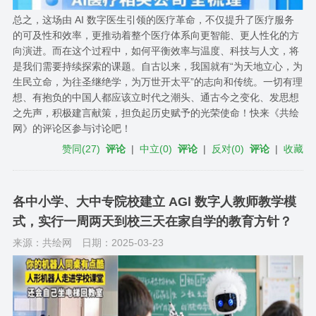
总之，这场由 AI 数字医生引领的医疗革命，不仅提升了医疗服务
的可及性和效率，更推动着整个医疗体系向更智能、更人性化的方
向演进。而在这个过程中，如何平衡效率与温度、科技与人文，将
是我们需要持续探索的课题。自古以来，我国就有“为天地立心，为
生民立命，为往圣继绝学，为万世开太平”的志向和传统。一切有理
想、有抱负的中国人都应该立时代之潮头、通古今之变化、发思想
之先声，积极建言献策，担负起历史赋予的光荣使命！快来《共绘
网》的评论区参与讨论吧！
赞同
(
27
)
评论
|
中立
(
0
)
评论
|
反对
(
0
)
评论
|
收藏
各中小学、大中专院校建立 AGl 数字人教师教学模
式，实行一周两天到校三天在家自学的教育方针？
来源：共绘网
日期：2025-03-23