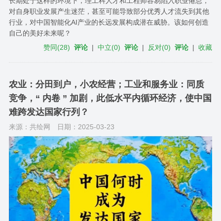
长期处于这样的环境下，理工科人才和工程师容易陷入职业倦怠，
对自身职业发展产生迷茫，甚至可能导致部分优秀人才流失到其他
行业，对中国智能化AI产业的长远发展构成潜在威胁。该如何创造
自己的美好未来呢？
赞同
(
28
)
评论
|
中立
(
0
)
评论
|
反对
(
0
)
评论
|
收藏
农业：分田到户，小农经营；工业和服务业：同质
竞争，“ 内卷 ” 加剧，此低水平内循环经济，使中国
难跨发达国家行列？
来源：共绘网
日期：2025-03-23