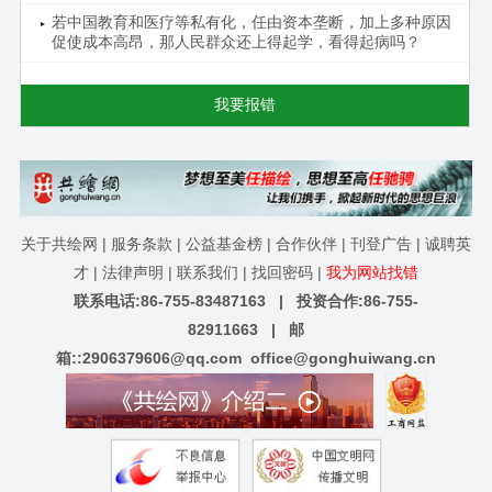
若中国教育和医疗等私有化，任由资本垄断，加上多种原因
促使成本高昂，那人民群众还上得起学，看得起病吗？
我要报错
关于共绘网
|
服务条款
|
公益基金榜
|
合作伙伴
|
刊登广告
|
诚聘英
才
|
法律声明
|
联系我们
|
找回密码
|
我为网站找错
联系电话:86-755-83487163 | 投资合作:86-755-
82911663 | 邮
箱::
2906379606@qq.com
office@gonghuiwang.cn