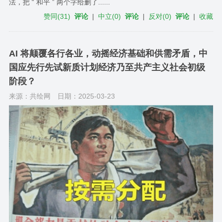
法，把 “ 和平 ” 两个字给删了......
赞同
(
31
)
评论
|
中立
(
0
)
评论
|
反对
(
0
)
评论
|
收藏
AI 将颠覆各行各业，动摇经济基础和供需矛盾，中
国应先行先试新质计划经济乃至共产主义社会初级
阶段？
来源：共绘网
日期：2025-03-23