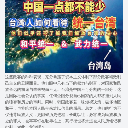
这些政客的种种表现，充分暴露了资本主义体制下部分政客精致利
己主义的丑陋面目。他们眼中只有当下的权力与财富，对国家和民
族长远的前途与未来视而不见。台湾是中国不可分割的一部分，这
是国际社会公认的事实，任何企图分裂自己国家的人都将遭到人民
的唾弃和历史的审判。同时，韩国政客若一味短视决策，破坏地区
和平，也将给本国人民带来难以估量的后果。总之，他们的行为不
仅违背民族大义，更阻碍历史进程，长此以往，必将成为民族和历
史的罪人，被牢牢钉在耻辱柱上，其行径也将永远被人民所铭记和
批判。对此，您说呢？