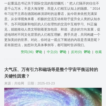
一起重温总书记关于国际交流的殷切嘱托：​“ 把人们隔开的往往不
是千山万水，不是大海深壑，而是人们相互认知上的隔膜。” 2014
年习近平主席在德国柏林演讲时的这番话，如今听来依然充满深
意。从全球视角来看，积极的交流互动有助于提升全人类的认知水
平。当不同国家和地区的人们在理性的交流中互相学习、纠正偏
见，就能推动人类文明朝着更加包容、和谐、进步的方向发展，促
进地球村不同文化背景的人们相互理解、携手共进，共同构建一个
更加美好的世界。对此，你对这一观点下阐述的内容是否满意呢？
若有新想法，如想补充具体事例等，都可随时告诉我们。
赞同
(
36
)
评论
|
中立
(
0
)
评论
|
反对
(
0
)
评论
|
收藏
大气压、万有引力和磁场等是整个宇宙平衡运转的
关键性因素？
来源：共绘网
日期：2025-03-23