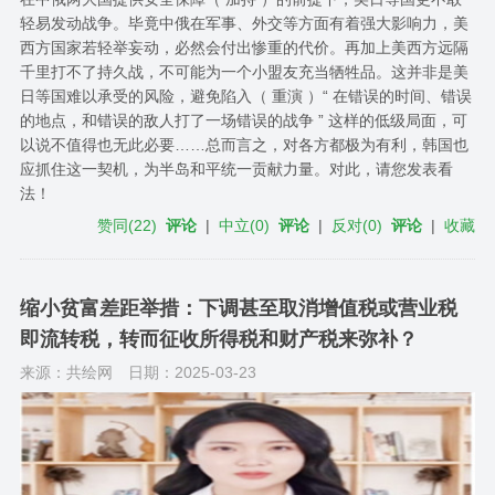
轻易发动战争。毕竟中俄在军事、外交等方面有着强大影响力，美
西方国家若轻举妄动，必然会付出惨重的代价。再加上美西方远隔
千里打不了持久战，不可能为一个小盟友充当牺牲品。这并非是美
日等国难以承受的风险，避免陷入（ 重演 ）“ 在错误的时间、错误
的地点，和错误的敌人打了一场错误的战争 ” 这样的低级局面，可
以说不值得也无此必要……总而言之，对各方都极为有利，韩国也
应抓住这一契机，为半岛和平统一贡献力量。对此，请您发表看
法！
赞同
(
22
)
评论
|
中立
(
0
)
评论
|
反对
(
0
)
评论
|
收藏
缩小贫富差距举措：下调甚至取消增值税或营业税
即流转税，转而征收所得税和财产税来弥补？
来源：共绘网
日期：2025-03-23