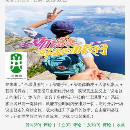
来源：共绘网
日期：2025-03-23
在未来，“ 全球通用的 x（ 智能手机 + 智能体助理 + 人形机器人 +
智能飞行器 ）” 有望彻底重塑旅行体验，实现真正意义上 “ 说走就
走的旅行 ”。凭借这一整合了多种先进科技的全球通用 “ x ” 系统，
旅行者只需一键操作，就能在短时间内安排好一切，随时开启一场
说走就走的奇妙之旅，极大地提升了旅行的效率、自由度和趣味
性，开创世界旅游的全新篇章。大家期待起来吧！
赞同
(
30
)
评论
|
中立
(
0
)
评论
|
反对
(
0
)
评论
|
收藏