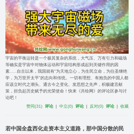
宇宙的平衡运转是一个极其复杂的系统，大气压、万有引力和磁场
等确实是宇宙中对物体运动和宇宙结构形成起到关键作用的因
素......自古以来，我国就有“为天地立心，为生民立命，为往圣继绝
学，为万世开太平”的志向和传统。一切有理想、有抱负的中国人都
应该立时代之潮头、通古今之变化、发思想之先声，积极建言献
策，担负起历史赋予的光荣使命！快来《共绘网》的评论区参与讨
论吧！
赞同
(
31
)
评论
|
中立
(
0
)
评论
|
反对
(
0
)
评论
|
收藏
若中国全盘西化走资本主义道路，那中国分散的民