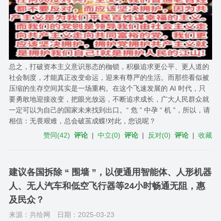
总之，打破资本主义意识形态的枷锁，积极追求更公平、更人道的
社会制度，才能真正改变命运，迎来有尊严的生活。而那些看似被
压缩的生存空间其实是一场重构。在这个飞速发展的 AI 时代，只
要勇敢地迎接改变，把眼光放远，不断追求成长，广大人民群众就
一定可以为自己的国家未来找到出口。“ 危 ” 中孕 “ 机 ”，所以，请
相信：无畏艰难，总会破茧成蝶!对此，您说呢？
赞同
(
42
)
评论
|
中立
(
0
)
评论
|
反对
(
0
)
评论
|
收藏
建议各国拆除 “ 围墙 ”，以便通用智能体、人形机器
人、无人汽车和低空飞行器等24小时畅通无阻，惠
及民众？
来源：共绘网
日期：2025-03-23