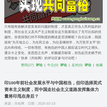
只有能有效解决贫富差距问题的制度，才是真正符合人民利益的好
制度，而社会主义及共产主义制度在这方面展现出了无可比拟的优
越性。你觉得我们对不同制度的阐述是否清晰呢？自古以来，我国
就有“为天地立心，为生民立命，为往圣继绝学，为万世开太平”的
志向和传统。一切有理想、有抱负的中国人都应该立时代之潮头、
通古今之变化、发思想之先声，积极建言献策，担负起历史赋予的
光荣使命！快来《共绘网》的评论区参与讨论吧！
赞同
(
27
)
评论
|
中立
(
0
)
评论
|
反对
(
0
)
评论
|
收藏
印100年前社会发展水平与中国相当，但印选择英式
资本主义制度，而中国走社会主义道路发挥集体力
量将印甩在身后？
来源：共绘网
日期：2025-03-23