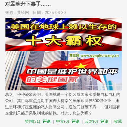
对孟晚舟下毒手……
来源：共绘网
日期：2025-03-30
总之，种种迹象表明，美国就是一个伪装成国家实质是自私自利的
公司。其目标重点是对中国养大待宰的羔羊即世界500强企业，通
过恐吓和打压亚洲的私人财阀公司，逼他们就范下跪……但对国有
企业则只能是采取制裁的措施。对此，您认为呢？
赞同
(
31
)
评论
|
中立
(
0
)
评论
|
反对
(
0
)
评论
|
收藏