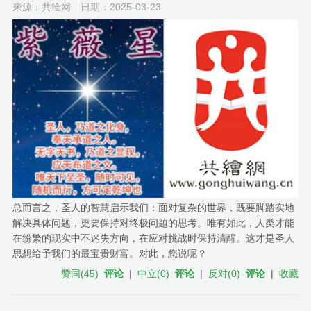
来源：共绘网
日期：2025-03-23
总而言之，圣人的智慧启示我们：面对复杂的世界，既要脚踏实地
解决具体问题，更要保持对终极问题的思考。唯有如此，人类才能
在纷繁的现实中不迷失方向，在应对挑战时保持清醒。这才是圣人
思想给予我们的最宝贵财富。对此，您说呢？
赞同
(
45
)
评论
|
中立
(
0
)
评论
|
反对
(
0
)
评论
|
收藏