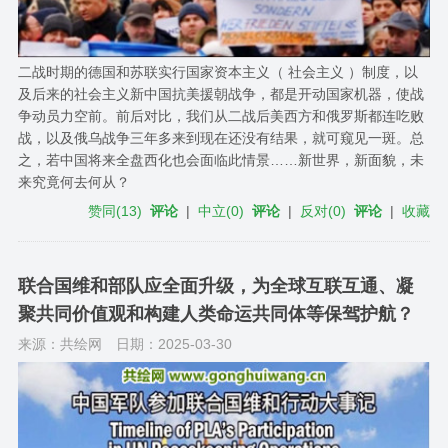
二战时期的德国和苏联实行国家资本主义（ 社会主义 ）制度，以
及后来的社会主义新中国抗美援朝战争，都是开动国家机器，使战
争动员力空前。前后对比，我们从二战后美西方和俄罗斯都​连吃败
战，以及俄乌战争三年多来到现在还没有结果，就可窥见一斑​。总
之，若中国将来全盘西化也会面临此情景……新世界，新面貌，未
来究竟何去何从？
赞同
(
13
)
评论
|
中立
(
0
)
评论
|
反对
(
0
)
评论
|
收藏
联合国维和部队应全面升级，为全球互联互通、凝
聚共同价值观和构建人类命运共同体等保驾护航？
来源：共绘网
日期：2025-03-30