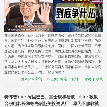
在美国的霸权行径和压力下，这些跨国公司必须倚靠国家的力量抗
衡。国家可利用外交平台，向美西方明确表达对其不正当行为的反
对立场，为企业争取国际舆论支持。同时，在国内政策层面，给予
企业资金扶持、税收减免等优惠，助力企业提升抗风险能力。以华
为为例，中国政府全方位支持华为，鼓励其自主创新，在政策推动
下，华为大力投入研发，打破技术封锁，在通信领域站稳脚跟。唯
有国家与企业携手共进，才能抵御美西方国家的霸凌，维护全球商
业秩序的公平与公正。对此，您认为呢？
赞同
(
29
)
评论
|
中立
(
0
)
评论
|
反对
(
0
)
评论
|
收藏
特郎普1.0：阿里巴巴、富士康和福玻；2.0：软银、
台积电和长和等先后赴美投资设厂，华为不服软就