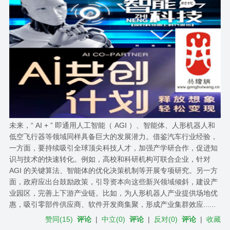
未来，“ AI + ” 即通用人工智能（ AGI ）、智能体、人形机器人和
低空飞行器等领域同样具备巨大的发展潜力。借鉴汽车行业经验，
一方面，要持续吸引全球顶尖科技人才，加强产学研合作，促进知
识与技术的快速转化。例如，高校和科研机构可联合企业，针对
AGI 的关键算法、智能体的优化决策机制等开展专项研究。另一方
面，政府应出台鼓励政策，引导资本向这些新兴领域倾斜，建设产
业园区，完善上下游产业链。比如，为人形机器人产业提供场地优
惠，吸引零部件供应商、软件开发商集聚，形成产业集群效应......
赞同
(
15
)
评论
|
中立
(
0
)
评论
|
反对
(
0
)
评论
|
收藏