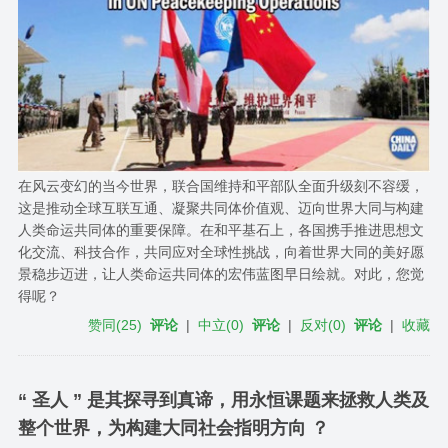
在风云变幻的当今世界，联合国维持和平部队全面升级刻不容缓，
这是推动全球互联互通、凝聚共同体价值观、迈向世界大同与构建
人类命运共同体的重要保障。在和平基石上，各国携手推进思想文
化交流、科技合作，共同应对全球性挑战，向着世界大同的美好愿
景稳步迈进，让人类命运共同体的宏伟蓝图早日绘就。对此，您觉
得呢？
赞同
(
25
)
评论
|
中立
(
0
)
评论
|
反对
(
0
)
评论
|
收藏
“ 圣人 ” 是其探寻到真谛，用永恒课题来拯救人类及
整个世界，为构建大同社会指明方向 ？