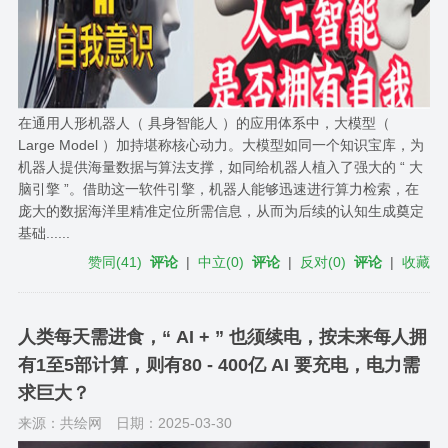
在通用人形机器人（ 具身智能人 ）的应用体系中，大模型（
Large Model ）加持堪称核心动力。大模型如同一个知识宝库，为
机器人提供海量数据与算法支撑，如同给机器人植入了强大的 “ 大
脑引擎 ”。借助这一软件引擎，机器人能够迅速进行算力检索，在
庞大的数据海洋里精准定位所需信息，从而为后续的认知生成奠定
基础......
赞同
(
41
)
评论
|
中立
(
0
)
评论
|
反对
(
0
)
评论
|
收藏
人类每天需进食，“ AI + ” 也须续电，按未来每人拥
有1至5部计算，则有80 - 400亿 AI 要充电，电力需
求巨大？
来源：共绘网
日期：2025-03-30