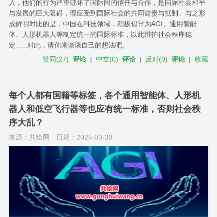
入，他们的行为严重破坏了国际间的信任与合作，是国际社会和平
与发展的巨大阻碍，理应受到国际社会的共同谴责与抵制。与之形
成鲜明对比的是，中国在科技领域，积极倡导为AGI、通用智能
体、人形机器人等制定统一的国际标准，以此维护社会秩序稳
定......对此，请你来谈谈自己的想法吧。
赞同
(
27
)
评论
|
中立
(
0
)
评论
|
反对
(
0
)
评论
|
收藏
每个人都有国籍等标签，各个通用智能体、人形机
器人和低空飞行器等也应有统一标准，否则社会秩
序大乱？
来源：共绘网
日期：2025-03-30