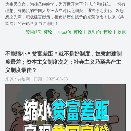
为生民立命，为往圣继绝学，为万世开太平”的志向和传统。一切有
理想、有抱负的中国人都应该立时代之潮头、通古今之变化、发思
想之先声，积极建言献策，担负起历史赋予的光荣使命！快来《共
绘网》的评论区参与讨论吧！
赞同
(
15
)
评论
|
中立
(
0
)
评论
|
反对
(
0
)
评论
|
收藏
不能缩小 “ 贫富差距 ” 就不是好制度，奴隶封建制
度最差；资本主义制度次之；社会主义乃至共产主
义制度最佳？
来源：共绘网
日期：2025-03-23