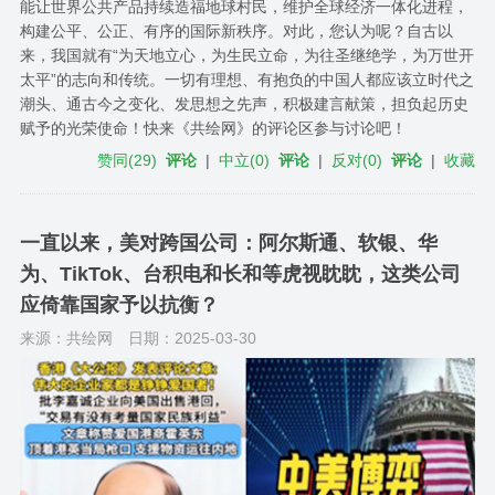
能让世界公共产品持续造福地球村民，维护全球经济一体化进程，
构建公平、公正、有序的国际新秩序。对此，您认为呢？自古以
来，我国就有“为天地立心，为生民立命，为往圣继绝学，为万世开
太平”的志向和传统。一切有理想、有抱负的中国人都应该立时代之
潮头、通古今之变化、发思想之先声，积极建言献策，担负起历史
赋予的光荣使命！快来《共绘网》的评论区参与讨论吧！
赞同
(
29
)
评论
|
中立
(
0
)
评论
|
反对
(
0
)
评论
|
收藏
一直以来，美对跨国公司：阿尔斯通、软银、华
为、TikTok、台积电和长和等虎视眈眈，这类公司
应倚靠国家予以抗衡？
来源：共绘网
日期：2025-03-30