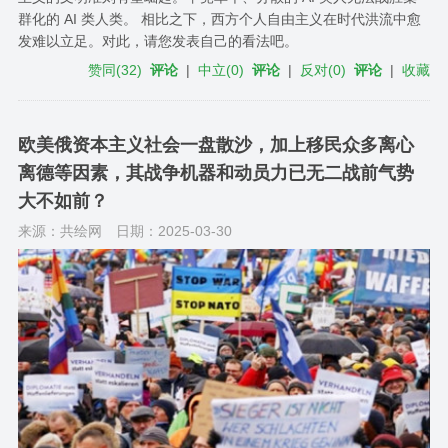
群化的 AI 类人类。 相比之下，西方个人自由主义在时代洪流中愈
发难以立足。对此，请您发表自己的看法吧。
赞同
(
32
)
评论
|
中立
(
0
)
评论
|
反对
(
0
)
评论
|
收藏
欧美俄资本主义社会一盘散沙，加上移民众多离心
离德等因素，其战争机器和动员力已无二战前气势
大不如前？
来源：共绘网
日期：2025-03-30