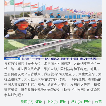
只有通过国际社会全方位、多层面的协同行动，才能切实守护 “ 一
带一路 ” 等世界公共产品，维护全球共同利益与和平稳定。对此，
您有何建议呢？自古以来，我国就有“为天地立心，为生民立命，为
往圣继绝学，为万世开太平”的志向和传统。一切有理想、有抱负的
中国人都应该立时代之潮头、通古今之变化、发思想之先声，积极
建言献策，担负起历史赋予的光荣使命！快来《共绘网》的评论区
参与讨论吧！
赞同
(
23
)
评论
|
中立
(
0
)
评论
|
反对
(
0
)
评论
|
收藏