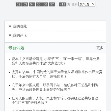
52
53
54
55
56
57
...
412
页
转到
我的收藏
我的评论
最新话题
更多
资本主义市场经济是“小家子”气；而“一带一路”、世界公共
品和人类命运共同体是“大家庭”式？
改开40多年，中国制造的商品为降低世界通胀率作出巨大贡
献，今后仍需扩大产能，造福世界？
几千年来中国人用一双手写书法；编织各种工艺品和制陶
等，中华民族是世界上最勤劳的民族？
任何人的自由、人权、民主和平等，都要经过公共场合这
个“道”与“德”进行检验？