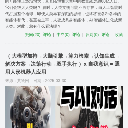
的可能性正逐渐增大，且其陆地和天空中的数量或远超80亿人口。
它们会毁灭人类吗？ 届时，人类文明可能不再存在，而人工智能时
代占据整个地球，即便人类再有深刻的思维，也终将被各种各样的
智能体替代，甚至被主宰，人变成具身智能体，AI 智能体进化成新
人类。对此，您有什么看法呢？
赞同
(
20
)
评论
|
中立
(
0
)
评论
|
反对
(
0
)
评论
|
收藏
（ 大模型加持→大脑引擎→算力检索→认知生成→
解决方案→决策行动→双手执行 ）x 自我意识 = 通
用人形机器人应用
来源：共绘网
日期：2025-03-30