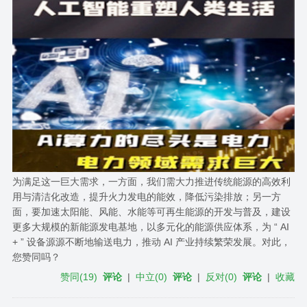
为满足这一巨大需求，一方面，我们需大力推进传统能源的高效利
用与清洁化改造，提升火力发电的能效，降低污染排放；另一方
面，要加速太阳能、风能、水能等可再生能源的开发与普及，建设
更多大规模的新能源发电基地，以多元化的能源供应体系，为 “ AI
+ ” 设备源源不断地输送电力，推动 AI 产业持续繁荣发展。对此，
您赞同吗？
赞同
(
19
)
评论
|
中立
(
0
)
评论
|
反对
(
0
)
评论
|
收藏