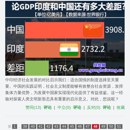
中印经济社会发展的对比启示我们：适合国情的制度选择至关重
要。中国的实践证明，社会主义制度能够有效整合社会资源，发挥
集体力量优势，为发展中国家实现现代化提供了有益借鉴。这一经
验对探索人类文明新形态具有重要的启示意义。对此，您说呢？
赞同
(
13
)
评论
|
中立
(
0
)
评论
|
反对
(
0
)
评论
|
收藏
第
1
...
39
40
41
42
43
44
45
46
47
48
49
50
51