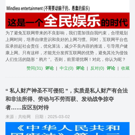
为了避免互联网带来的不良影响，我们需加强自我约束，合理规划
上网时间，培养自律意识和良好的上网习惯。同时，互联网平台也
应承担起社会责任，优化算法，减少不良内容的推送，引导用户健
康上网。只有这样，才能充分发挥互联网的优势，避免其沦为侵蚀
人们生活的隐形 “ 鸦片 ”。否则，前景堪忧啊！对此，你认为呢？
赞同
(
31
)
评论
|
中立
(
0
)
评论
|
反对
(
0
)
评论
|
收藏
“ 私人财产神圣不可侵犯 ”，实质是私人财产有合法
和非法所得、劳动与不劳而获、发动战争掠夺
者……应区别对待
来源：共绘网
日期：2025-03-02