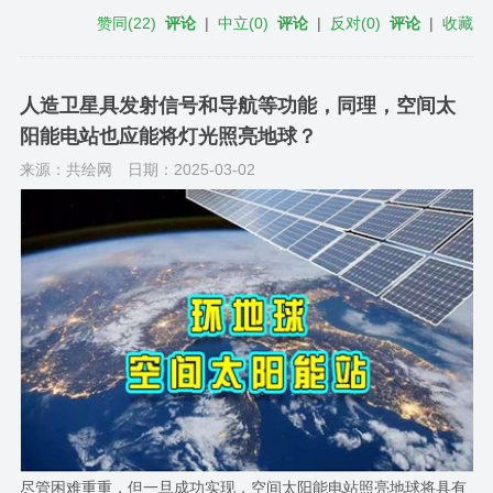
赞同
(
22
)
评论
|
中立
(
0
)
评论
|
反对
(
0
)
评论
|
收藏
人造卫星具发射信号和导航等功能，同理，空间太
阳能电站也应能将灯光照亮地球？
来源：共绘网
日期：2025-03-02
尽管困难重重，但一旦成功实现，空间太阳能电站照亮地球将具有