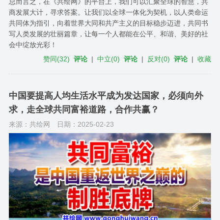
总而言之，在《共绘网》的平台上，我们可以汇聚全球的智慧，共
商发展大计，寻求答案。让我们以全球一体化为契机，以人类命运
共同体为指引，向着世界大同和共产主义的目标稳步迈进，共同书
写人类发展的壮丽篇章，让每一个人都能在公平、和谐、美好的社
会中绽放光彩！
赞同
(
32
)
评论
|
中立
(
0
)
评论
|
反对
(
0
)
评论
|
收藏
中国要提高人均生活水平成为发达国家，必须向外
求，走全球共同富裕道路，合作共赢？
来源：共绘网
日期：2025-02-23