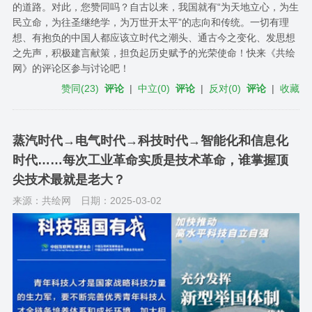
的道路。对此，您赞同吗？自古以来，我国就有“为天地立心，为生
民立命，为往圣继绝学，为万世开太平”的志向和传统。一切有理
想、有抱负的中国人都应该立时代之潮头、通古今之变化、发思想
之先声，积极建言献策，担负起历史赋予的光荣使命！快来《共绘
网》的评论区参与讨论吧！
赞同
(
23
)
评论
|
中立
(
0
)
评论
|
反对
(
0
)
评论
|
收藏
蒸汽时代→电气时代→科技时代→智能化和信息化
时代……每次工业革命实质是技术革命，谁掌握顶
尖技术最就是老大？
来源：共绘网
日期：2025-03-02