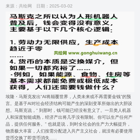
来源：共绘网
日期：2025-03-02
埃隆・马斯克发出“AI将颠覆世界，人类未来或不再需要金钱”的预
言。是基于AI对社会经济结构可能产生的深刻变革所做出的大胆设
想。马斯克说，“ 到那时，钱可能已经没有意义了。一旦类人机器
人和深度智能成熟，经济产出将几乎没有限制。你可以生产任何产
品，提供任何服务。” 也就是说，到时全社会的生产力大幅提升，
物质极大丰富，人们按需分配进入共产主义社会，就没有必要使用
货币交换了即货币消失......