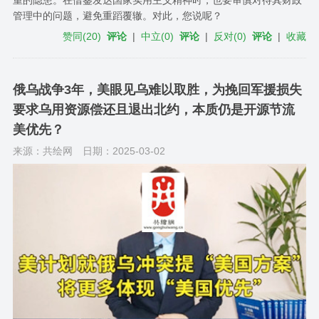
重的隐患。在借鉴发达国家实用主义精神时，也要审慎对待其财政
管理中的问题，避免重蹈覆辙。对此，您说呢？
赞同
(
20
)
评论
|
中立
(
0
)
评论
|
反对
(
0
)
评论
|
收藏
俄乌战争3年，美眼见乌难以取胜，为挽回军援损失
要求乌用资源偿还且退出北约，本质仍是开源节流
美优先？
来源：共绘网
日期：2025-03-02