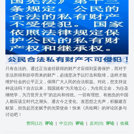
只有合法的、通过正当途径获得的财产才应得到妥善保护，而对于
非法所得和掠夺而来的财产，必须坚决予以打击和取缔，这样才能
维护社会的公平正义，保障广大人民的合法权益。对此，您支持这
种说法吗？自古以来，我国就有“为天地立心，为生民立命，为往圣
继绝学，为万世开太平”的志向和传统。一切有理想、有抱负的中国
人都应该立时代之潮头、通古今之变化、发思想之先声，积极建言
献策，担负起历史赋予的光荣使命！快来《共绘网》的评论区参与
讨论吧！
赞同
(
12
)
评论
|
中立
(
0
)
评论
|
反对
(
0
)
评论
|
收藏