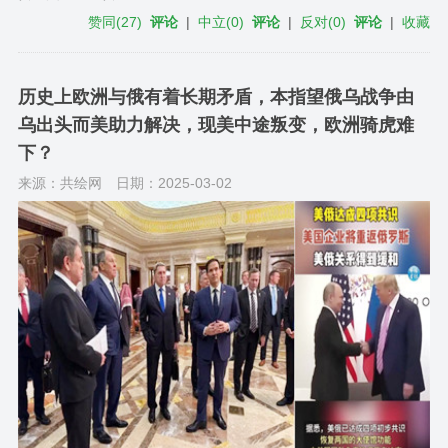
赞同
(
27
)
评论
|
中立
(
0
)
评论
|
反对
(
0
)
评论
|
收藏
历史上欧洲与俄有着长期矛盾，本指望俄乌战争由
乌出头而美助力解决，现美中途叛变，欧洲骑虎难
下？
来源：共绘网
日期：2025-03-02