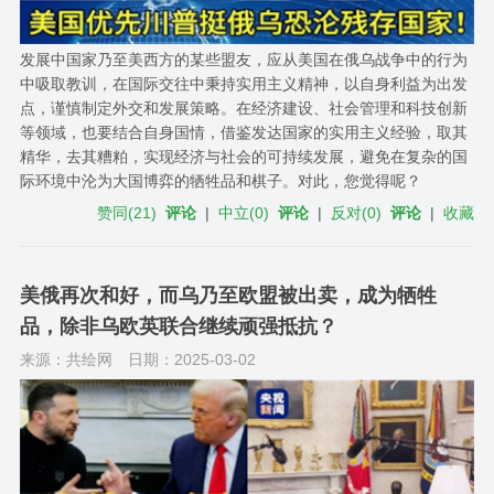
发展中国家乃至美西方的某些盟友，应从美国在俄乌战争中的行为
中吸取教训，在国际交往中秉持实用主义精神，以自身利益为出发
点，谨慎制定外交和发展策略。在经济建设、社会管理和科技创新
等领域，也要结合自身国情，借鉴发达国家的实用主义经验，取其
精华，去其糟粕，实现经济与社会的可持续发展，避免在复杂的国
际环境中沦为大国博弈的牺牲品和棋子。对此，您觉得呢？
赞同
(
21
)
评论
|
中立
(
0
)
评论
|
反对
(
0
)
评论
|
收藏
美俄再次和好，而乌乃至欧盟被出卖，成为牺牲
品，除非乌欧英联合继续顽强抵抗？
来源：共绘网
日期：2025-03-02