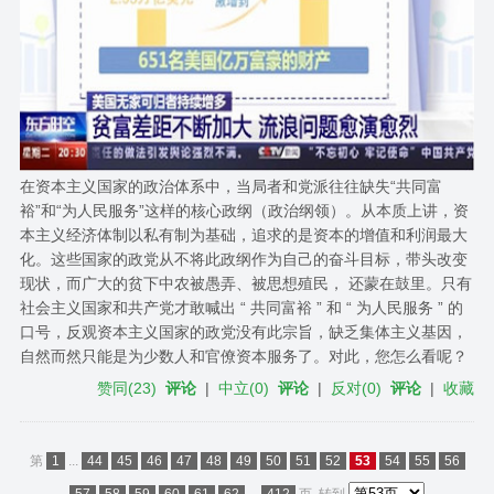
在资本主义国家的政治体系中，当局者和党派往往缺失“共同富
裕”和“为人民服务”这样的核心政纲（政治纲领）。从本质上讲，资
本主义经济体制以私有制为基础，追求的是资本的增值和利润最大
化。这些国家的政党从不将此政纲作为自己的奋斗目标，带头改变
现状，而广大的贫下中农被愚弄、被​思想殖民， 还蒙在鼓里。只有
社会主义国家和共产党才敢喊出 “ 共同富裕 ” 和 “ 为人民服务 ” 的
口号，反观资本主义国家的政党没有此宗旨，缺乏集体主义基因，
自然而然只能是为少数人和官僚资本服务了。对此，您怎么看呢？
赞同
(
23
)
评论
|
中立
(
0
)
评论
|
反对
(
0
)
评论
|
收藏
第
1
...
44
45
46
47
48
49
50
51
52
53
54
55
56
57
58
59
60
61
62
...
412
页
转到