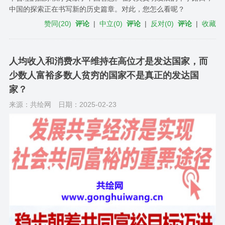
中国的探索正在书写新的历史篇章。对此，您怎么看呢？
赞同
(
20
)
评论
|
中立
(
0
)
评论
|
反对
(
0
)
评论
|
收藏
人均收入和消费水平维持在高位才是发达国家，而
少数人富裕多数人贫穷的国家不是真正的发达国
家？
来源：共绘网
日期：2025-02-23