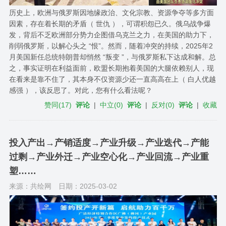
历史上，欧洲与俄罗斯因地缘政治、文化宗教、资源争夺等多方面
因素，存在着长期的矛盾（ 世仇 ），可谓积怨已久。俄乌战争爆
发，背后不乏欧洲部分势力企图借乌克兰之力，在美国的助力下，
削弱俄罗斯，以解心头之 “恨”。然而，随着冲突的持续，2025年2
月美国新任总统特朗普却悄然 “叛变 ”，与俄罗斯私下达成和解。总
之，事实证明在利益面前，欧盟长期抱着美国的大腿依赖别人，现
在看来是靠不住了，其本身不仅资源少还一直高高在上（ 白人优越
感强 ），该反思了。对此，您有什么看法呢？
赞同
(
17
)
评论
|
中立
(
0
)
评论
|
反对
(
0
)
评论
|
收藏
投入产出→产销适度→产业升级→产业迭代→产能
过剩→产业外迁→产业空心化→产业回流→产业重
塑……
来源：共绘网
日期：2025-03-02