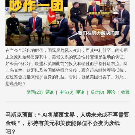
在当今全球化的时代，国际局势风云变幻，而其中利益至上的实用
主义原则始终贯穿其中，美俄关系的戏剧性转变便是生动的例证。
如今美俄和好，欧盟和英国此前的投入和牺牲似乎都付诸东流。除
非乌克兰、欧盟以及英国能够摒弃分歧，联合起来继续顽强抵抗，
通过整合力量来维护自身的利益。否则，就被美国出卖了。对此，
您说是吧？
赞同
(
23
)
评论
|
中立
(
0
)
评论
|
反对
(
0
)
评论
|
收藏
马斯克预言：“ AI将颠覆世界，人类未来或不再需要
金钱 ”， 那持有美元和美债能保值不会变为废纸
吧？