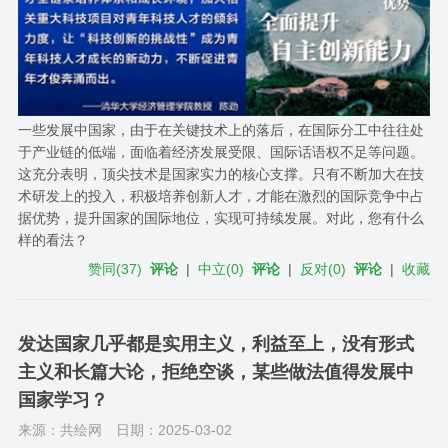
一些发展中国家，由于在关键技术上的落后，在国际分工中往往处
于产业链的低端，面临着经济发展受限、国际话语权不足等问题。
这充分表明，顶尖技术是国家实力的核心支撑。只有不断加大在技
术研发上的投入，积极培养创新人才，才能在激烈的国际竞争中占
据优势，提升国家的国际地位，实现可持续发展。对此，您有什么
样的看法？
赞同
(
37
)
评论
|
中立
(
0
)
评论
|
反对
(
0
)
评论
|
收藏
发达国家几乎都是实用主义，利益至上，没有形式
主义和长篇大论，拒绝空谈，某些做法值得发展中
国家学习？
来源：共绘网
日期：2025-03-02