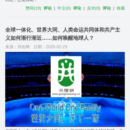
赞同
(
19
)
评论
|
中立
(
0
)
评论
|
反对
(
0
)
评论
|
收藏
全球一体化、世界大同、人类命运共同体和共产主
义如何渐行渐近……如何唤醒地球人？
来源：共绘网
日期：2025-02-23