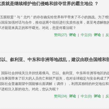
的存在，实质就是继续维护他们侵略和掠夺世界的霸主地位 ？
 五眼联盟 ” 与 “ 北约 ” 的存在确实给世界和平带来了不小的挑战。为
各国应加强对话与合作，推动这两个组织进行实质性改革，甚至考虑解散
界才能迎来真正的和平曙光。对此，您是何看法呢？
赞同
(
27
)
评论
|
中立
(
0
)
评论
|
巴以、叙利亚、中东和非洲等地战乱，建议由联合国维和
，国际社会持续关注并担忧着俄乌、巴以、叙利亚、中东和非洲等地区的
给当事国带来了巨大的人员伤亡和财产损失，也对全球稳定与安全构成了
国际社会普遍期望中国能够出面调解（ 调停 ），利用其独特的外交地位
平进程注入新的动力。对此，您认为呢？
赞同
(
24
)
评论
|
中立
(
0
)
评论
|