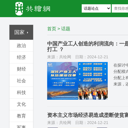
首页
>
话题
国家
中国产业工人创造的利润流向：一
政治
打工 ？
来源：共绘网
日期：2024-12-21
经济
在探讨
财经
分配模
分配上
社会
来源，
科技
文化
资本主义市场经济易造成垄断使贫
教育
来源：共绘网
日期：2024-12-21
军事