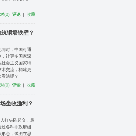
反对
(
0
)
评论
|
收藏
构筑铜墙铁壁？
此同时，中国可通
例，让更多国家深
他社会主义国家特
技术交流，构建更
么看法呢？
反对
(
0
)
评论
|
收藏
下场坐收渔利？
理人打头阵起义，最
通过各种非政府组
识形态，试图在思