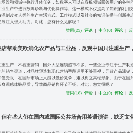
的场景和领域中执行具体任务，如数字人可以在客服领域回答用户的各种问题
工业生产中进行故障诊断与优化操作等。这一模式不仅提高了知识的利用
将深刻改变人类的生产生活方式、工作模式以及社会的知识传播与创新生
发展注入强大动力。对此，您有什么见解呢？
赞同
(
23
)
评论
|
中立
(
0
)
评论
|
品店帮助美欧消化农产品与工业品，反观中国只注重生产
注重生产，不看重营销，国外大型连锁超市不多。一些企业专注于生产制
统的销售渠道，对品牌塑造和现代营销手段运用不够重视，导致产品滞销
加值受限，在国际市场上只能以低价竞争，难以树立高端形象。由于在国
亲身观感体验品质，导致商品销售环节不畅。对此，您觉得呢？
赞同
(
18
)
评论
|
中立
(
0
)
评论
|
，但有些人仍在国内或国际公共场合用英语演讲，缺乏文