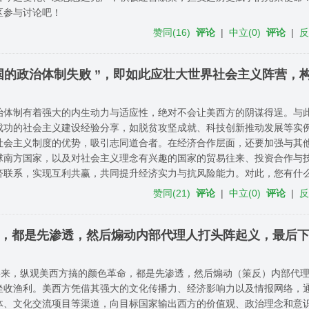
区参与讨论吧！
赞同
(
16
)
评论
|
中立
(
0
)
评论
|
中国的政治体制失败 ”，即如此应壮大世界社会主义阵营，
治体制有着强大的内生动力与适应性，绝对不会让美西方的阴谋得逞。与
成功的社会主义建设经验分享，如脱贫攻坚成就、科技创新推动发展等实
社会主义制度的优势，吸引志同道合者。在经济合作层面，还要加强与其
球南方国家，以及对社会主义理念有兴趣的国家的贸易往来、投资合作与
济联系，实现互利共赢，共同提升经济实力与抗风险能力。对此，您有什
赞同
(
21
)
评论
|
中立
(
0
)
评论
|
命，都是先渗透，然后煽动内部代理人打头阵起义，最后
0年来，纵观美西方搞的颜色革命，都是先渗透，然后煽动（策反）内部代
坐收渔利。美西方凭借其强大的文化传播力、经济影响力以及情报网络，
体、文化交流项目等渠道，向目标国家输出西方的价值观、政治理念和意