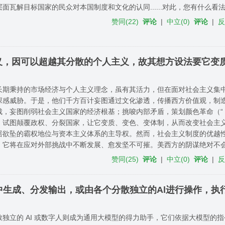
面瓦解目标国家的民众对本国制度和文化的认同......对此，您有什么看
赞同
(
22
)
评论
|
中立
(
0
)
评论
|
义，因可以超越其分散的个人主义，故其想方设法要它变
长期秉持的市场经济与个人主义理念，虽有其活力，但在面对社会主义集
深感威胁。于是，他们千方百计妄图通过文化渗透，传播西方价值观，制
裁，妄图削弱社会主义国家的经济根基；挑唆内部矛盾，策划颜色革命（“ 
，试图颠覆政权、分裂国家，让它变质、变色、变体制，从而改变社会主
摇欲坠的霸权地位与资本主义体系的主导权。然而，社会主义制度的优越
，它将在应对外部挑战中不断发展、愈发坚不可摧。美西方的阴谋绝对不
赞同
(
25
)
评论
|
中立
(
0
)
评论
|
集中生成、分发输出，或由各个分散独立的Al进行操作，执
散独立的 AI 或数字人则成为通用大模型的得力助手，它们依据大模型的