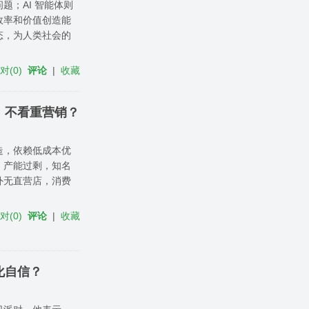
；AI 智能体则
效率和价值创造能
态，为人类社会的
反对
(
0
)
评论
|
收藏
，不看重营销？
造，依赖低成本优
，产能过剩，知名
外无直营店，消费
反对
(
0
)
评论
|
收藏
化自信？