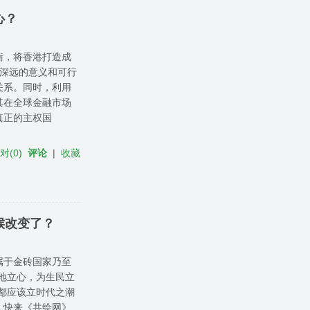
心？
衡，将香港打造成
有深远的意义和可行
关系。同时，利用
其在全球金融市场
真正的主权国
反对
(
0
)
评论
|
收藏
候改变了？
属于金砖国家乃至
地立心，为生民立
都应该立时代之潮
！快来《共绘网》