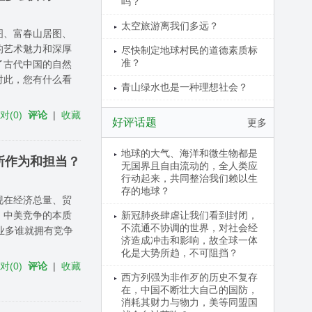
吗？
太空旅游离我们多远？
图、富春山居图、
的艺术魅力和深厚
尽快制定地球村民的道德素质标
准？
了古代中国的自然
对此，您有什么看
青山绿水也是一种理想社会？
反对
(
0
)
评论
|
收藏
好评话题
更多
地球的大气、海洋和微生物都是
所作为和担当？
无国界且自由流动的，全人类应
行动起来，共同整治我们赖以生
存的地球？
现在经济总量、贸
新冠肺炎肆虐让我们看到封闭，
，中美竞争的本质
不流通不协调的世界，对社会经
业多谁就拥有竞争
济造成冲击和影响，故全球一体
化是大势所趋，不可阻挡？
反对
(
0
)
评论
|
收藏
西方列强为非作歹的历史不复存
在，中国不断壮大自己的国防，
消耗其财力与物力，美等同盟国