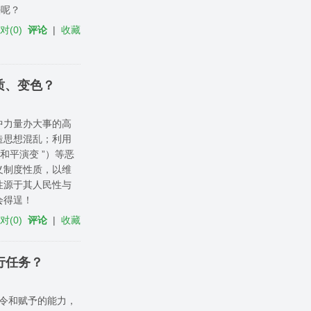
法呢？
反对
(
0
)
评论
|
收藏
质、变色？
中力量办大事的高
造思想混乱；利用
和平演变 ”）等恶
义制度性质，以维
性源于其人民性与
会得逞！
反对
(
0
)
评论
|
收藏
行任务？
指令和赋予的能力，