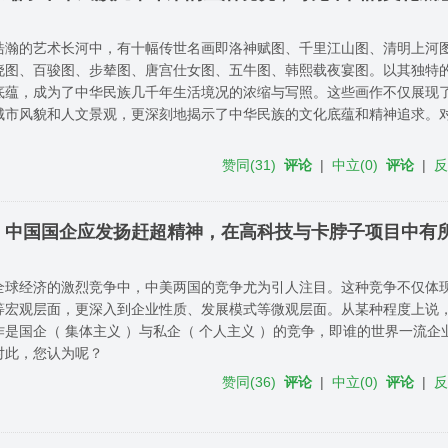
浩瀚的艺术长河中，有十幅传世名画即洛神赋图、千里江山图、清明上河
晓图、百骏图、步辇图、唐宫仕女图、五牛图、韩熙载夜宴图。以其独特
底蕴，成为了中华民族几千年生活境况的浓缩与写照。这些画作不仅展现
城市风貌和人文景观，更深刻地揭示了中华民族的文化底蕴和精神追求。
赞同
(
31
)
评论
|
中立
(
0
)
评论
|
，中国国企应发扬赶超精神，在高科技与卡脖子项目中有
全球经济的激烈竞争中，中美两国的竞争尤为引人注目。这种竞争不仅体
等宏观层面，更深入到企业性质、发展模式等微观层面。从某种程度上说
作是国企（ 集体主义 ）与私企（ 个人主义 ）的竞争，即谁的世界一流企
对此，您认为呢？
赞同
(
36
)
评论
|
中立
(
0
)
评论
|