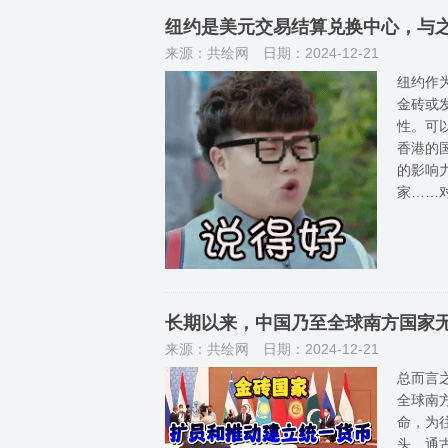
纽约是美元交易结算兑换中心，与
来源：共绘网
日期：2024-12-21
纽约作
金砖或
性。可
香港的
的影响
家……
长期以来，中国乃至全球南方国家
来源：共绘网
日期：2024-12-21
总而言
全球南
命，为
头、通