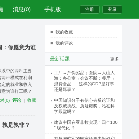
焦
消息(0)
手机版
我的收藏
我的评论
问：你愿意为谁
最新话题
更多
体系中的两种主要
工厂→产伪劣品；医院→人山人
这两种模式在利润
海；办公室→会议不断；餐厅→
浪费食品......这样的GDP是好事
稳定的就业和收入
还是坏事？
愿意为谁打工呢？
反对
(
0
)
评论
|
收藏
中国知识分子有信心去反论证和
反权威挑战、质疑诺奖，站在科
学殿堂吗？
建议中国在亚非拉实现 " 四个100
，孰是孰非？
" 现代化 ？
有外国驻军的国家还要去投资和