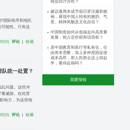
就会自讨苦吃？
建议逢周末或节假日穿汉服和旗
袍，展现中国人特有的雅韵、气
了维护国际秩序和地区
质、精神风貌及文化自信？
的可能性。只有这
中国制造如何从低端走向高质量
发展，抢占定价权和话语权？
反对
(
0
)
评论
|
收藏
若中国教育和医疗等私有化，任
由资本垄断，加上多种原因促使
成本高昂，那人民群众还上得起
学，看得起病吗？
部队统一处置？
我要报错
战乱问题。这些冲
严重威胁。在此背
和影响力，为这些地
反对
(
0
)
评论
|
收藏