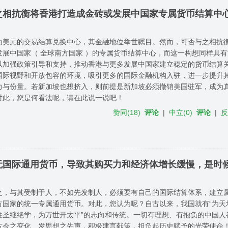
之相抗衡将香港打造成金砖或发展中国家专属货币结算中
为美元的交易结算兑换中心，其金融地位举世瞩目。然而，可否与之相抗
发展中国家（ 全球南方国家 ）的专属货币结算中心，而这一构想同样具
以加强政策引导和支持，推动香港与更多发展中国家建立稳定的货币结算
国际视野和开放包容的环境，吸引更多的国际金融机构入驻，进一步提升
力与份量。若新加坡也想挤入，则前提是新加坡必须撤销美国驻军，成为
对此，您是何看法呢，请在此说一说吧！
赞同
(
18
)
评论
|
中立
(
0
)
评论
|
无国际通用货币，导致其购买力和经济体增长缓慢，是时
之，与其受制于人，不如先发制人，必须要有自己的国际结算体系，建立
方国家的统一专属通用货币。对此，您认为呢？自古以来，我国就有“为天
往圣继绝学，为万世开太平”的志向和传统。一切有理想、有抱负的中国人
古今之变化、发思想之先声，积极建言献策，担负起历史赋予的光荣使命