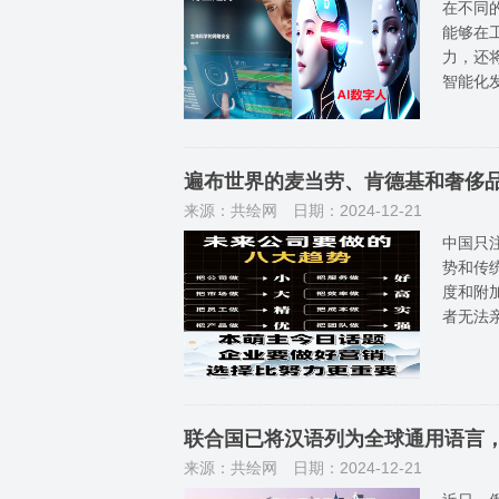
在不同
能够在
力，还
智能化
遍布世界的麦当劳、肯德基和奢侈
来源：共绘网
日期：2024-12-21
中国只
势和传
度和附
者无法
联合国已将汉语列为全球通用语言
来源：共绘网
日期：2024-12-21