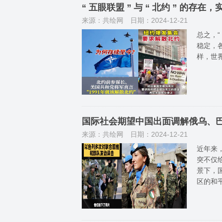
“ 五眼联盟 ” 与 “ 北约 ” 
来源：共绘网
日期：2024-12-21
总之，“
稳定，
样，世
国际社会期望中国出面调解俄乌、
来源：共绘网
日期：2024-12-21
近年来
突不仅
景下，
区的和