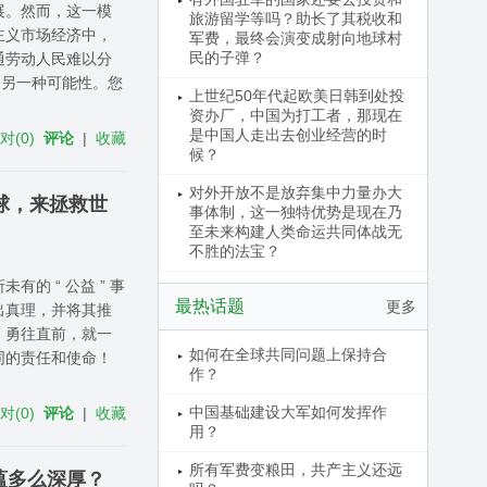
展。然而，这一模
旅游留学等吗？助长了其税收和
主义市场经济中，
军费，最终会演变成射向地球村
民的子弹？
通劳动人民难以分
了另一种可能性。您
上世纪50年代起欧美日韩到处投
资办厂，中国为打工者，那现在
是中国人走出去创业经营的时
反对
(
0
)
评论
|
收藏
候？
对外开放不是放弃集中力量办大
球，来拯救世
事体制，这一独特优势是现在乃
至未来构建人类命运共同体战无
不胜的法宝？
 “ 公益 ” 事
最热话题
更多
出真理，并将其推
，勇往直前，就一
如何在全球共同问题上保持合
同的责任和使命！
作？
中国基础建设大军如何发挥作
反对
(
0
)
评论
|
收藏
用？
所有军费变粮田，共产主义还远
蕴多么深厚？