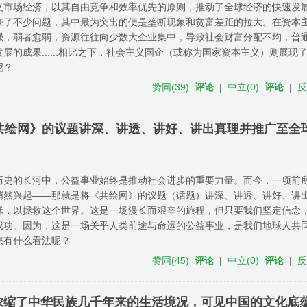
义市场经济，以其自由竞争和效率优先的原则，推动了全球经济的快速发
来了不少问题，其中最为突出的便是垄断现象和贫富差距的拉大。在资本
强，弱者愈弱，资源往往向少数大企业集中，导致社会财富分配不均，普
展的成果......相比之下，社会主义国企（或称为国家资本主义）则展现
呢？
赞同
(
39
)
评论
|
中立
(
0
)
评论
|
将《共绘网》的议题讲深、讲透、讲好、讲出真理并推广至全
史的长河中，公益事业始终是推动社会进步的重要力量。而今，一项前所未有的
悄然兴起——那就是将《共绘网》的议题（话题）讲深、讲透、讲好、讲
球，以拯救这个世界。这是一场漫长而艰辛的旅程，但只要我们坚定信念
成功。因为，这是一场关乎人类前途与命运的公益事业，是我们地球人共
您有什么看法呢？
赞同
(
45
)
评论
|
中立
(
0
)
评论
|
浓缩了中华民族几千年来的生活境况，可见中国的文化底