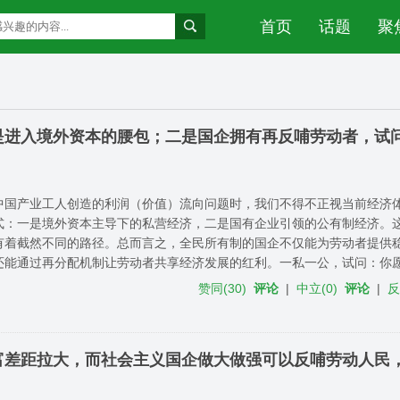
首页
话题
聚
是进入境外资本的腰包；二是国企拥有再反哺劳动者，试
中国产业工人创造的利润（价值）流向问题时，我们不得不正视当前经济
式：一是境外资本主导下的私营经济，二是国有企业引领的公有制经济。
有着截然不同的路径。总而言之，全民所有制的国企不仅能为劳动者提供
还能通过再分配机制让劳动者共享经济发展的红利。一私一公，试问：你
赞同
(
30
)
评论
|
中立
(
0
)
评论
|
富差距拉大，而社会主义国企做大做强可以反哺劳动人民