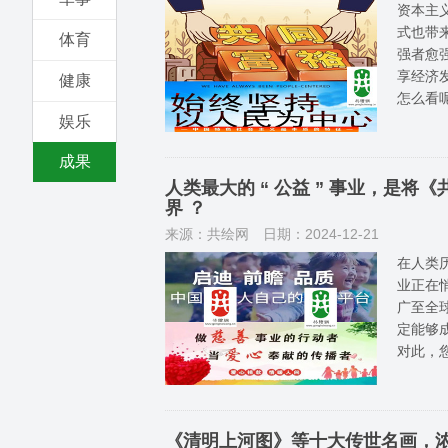
资本主
式也带
体育
强者愈
享经济发
健康
怎么看
娱乐
成果
人类最大的 “ 公益 ” 事业，是
界 ？
来源：共绘网
日期：2024-12-21
在人类历
业正在
广至全
定能够
对此，
《清明上河图》等十大传世名画，