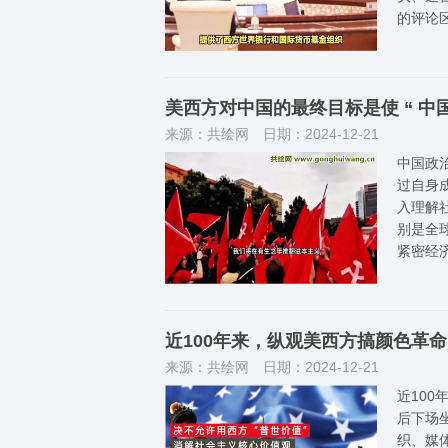
的评论
美西方对中国的最终目标是使 “ 
来源：共绘网
日期：2024-12-21
中国政
过自身
入理解
别是全
紧密经
近100年来，纵观美西方搞颜色革
来源：共绘网
日期：2024-12-21
近10
后下场
织、媒