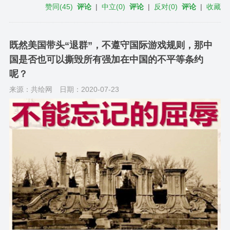
赞同
(
45
)
评论
|
中立
(
0
)
评论
|
反对
(
0
)
评论
|
收藏
既然美国带头“退群”，不遵守国际游戏规则，那中
国是否也可以撕毁所有强加在中国的不平等条约
呢？
来源：共绘网
日期：2020-07-23