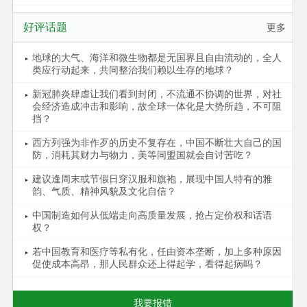
好评话题
更多
地球的大气、海洋和微生物都是无国界且自由流动的，全人
类应行动起来，共同整治我们赖以生存的地球？
新冠肺炎肆虐让我们看到封闭，不流通不协调的世界，对社
会经济造成冲击和影响，故全球一体化是大势所趋，不可阻
挡？
西方列强为非作歹的历史不复存在，中国不断壮大自己的国
防，消耗其财力与物力，美等同盟国就会自讨苦吃？
建议逢周末或节假日穿汉服和旗袍，展现中国人特有的雅
韵、气质、精神风貌及文化自信？
中国制造如何从低端走向高质量发展，抢占定价权和话语
权？
若中国教育和医疗等私有化，任由资本垄断，加上多种原因
促使成本高昂，那人民群众还上得起学，看得起病吗？
我要报错