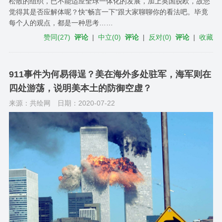
松散的组织，已不能适应全球一体化的发展，加上英国脱欧，故您
觉得其是否应解体呢？快“畅言一下”跟大家聊聊你的看法吧。毕竟
每个人的观点，都是一种思考……
赞同
(
27
)
评论
|
中立
(
0
)
评论
|
反对
(
0
)
评论
|
收藏
911事件为何易得逞？美在海外多处驻军，海军则在
四处游荡，说明美本土的防御空虚？
来源：共绘网
日期：2020-07-22