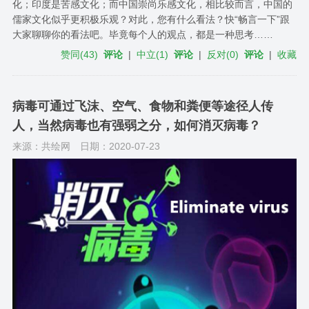
化；印度是苦感文化；而中国崇尚乐感文化，相比较而言，中国的
儒家文化似乎更积极乐观？对此，您有什么看法？快“畅言一下”跟
大家聊聊你的看法吧。毕竟每个人的观点，都是一种思考……
赞同
(
43
)
评论
|
中立
(
1
)
评论
|
反对
(
0
)
评论
|
收藏
病毒可通过飞沫、空气、食物和粪便等途径人传
人，当然病毒也有强弱之分，如何消灭病毒？
来源：共绘网
日期：2020-07-23