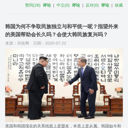
赞同
(
28
)
评论
|
中立
(
0
)
评论
|
反对
(
0
)
评论
|
收藏
韩国为何不争取民族独立与和平统一呢？指望外来
的美国帮助会长久吗？会使大韩民族复兴吗？
来源：共绘网
日期：2020-07-22
美国和韩国现在的关系纸面上是盟友，本质上是从属。韩国如今和