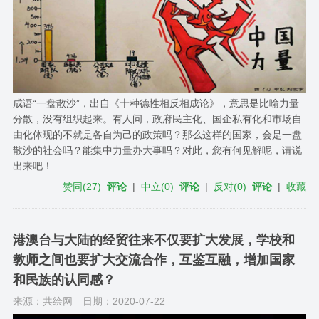
成语“一盘散沙”，出自《十种德性相反相成论》，意思是比喻力量
分散，没有组织起来。有人问，政府民主化、国企私有化和市场自
由化体现的不就是各自为己的政策吗？那么这样的国家，会是一盘
散沙的社会吗？能集中力量办大事吗？对此，您有何见解呢，请说
出来吧！
赞同
(
27
)
评论
|
中立
(
0
)
评论
|
反对
(
0
)
评论
|
收藏
港澳台与大陆的经贸往来不仅要扩大发展，学校和
教师之间也要扩大交流合作，互鉴互融，增加国家
和民族的认同感？
来源：共绘网
日期：2020-07-22