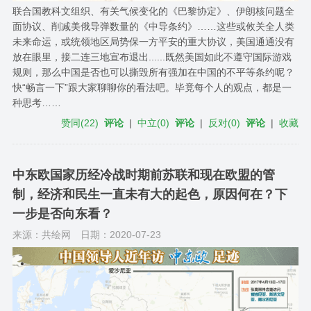
联合国教科文组织、有关气候变化的《巴黎协定》、伊朗核问题全
面协议、削减美俄导弹数量的《中导条约》……这些或攸关全人类
未来命运，或统领地区局势保一方平安的重大协议，美国通通没有
放在眼里，接二连三地宣布退出......既然美国如此不遵守国际游戏
规则，那么中国是否也可以撕毁所有强加在中国的不平等条约呢？
快“畅言一下”跟大家聊聊你的看法吧。毕竟每个人的观点，都是一
种思考……
赞同
(
22
)
评论
|
中立
(
0
)
评论
|
反对
(
0
)
评论
|
收藏
中东欧国家历经冷战时期前苏联和现在欧盟的管
制，经济和民生一直未有大的起色，原因何在？下
一步是否向东看？
来源：共绘网
日期：2020-07-23