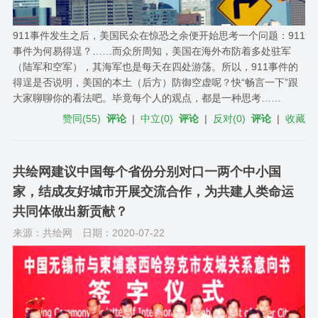
911事件发生之后，美国民众在惊恐之余便开始思考一个问题：911
事件为何易得逞？……而众所周知，美国在海外布防着多处驻军
（陆军和空军），其海军也是每天在四处游荡。所以，911事件的
得逞是否说明，美国的本土（后方）防御空虚呢？快“畅言一下”跟
大家聊聊你的看法吧。毕竟每个人的观点，都是一种思考……
赞同
(
55
)
评论
|
中立
(
0
)
评论
|
反对
(
0
)
评论
|
收藏
共绘网建议中国每个省份分别对口一两个中小国
家，结成友好城市开展交流合作，为共建人类命运
共同体做出新贡献？
来源：共绘网
日期：2020-07-22