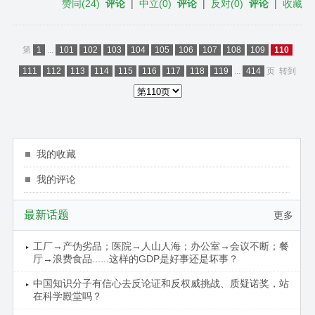
赞同
(
24
)
评论
|
中立
(
0
)
评论
|
反对
(
0
)
评论
|
收藏
第
1
...
101
102
103
104
105
106
107
108
109
110
111
112
113
114
115
116
117
118
119
...
414
页
转到
我的收藏
我的评论
最新话题
更多
工厂→产伪劣品；医院→人山人海；办公室→会议不断；餐
厅→浪费食品......这样的GDP是好事还是坏事？
中国知识分子有信心去反论证和反权威挑战、质疑诺奖，站
在科学殿堂吗？