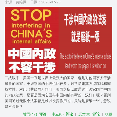
来源：共绘网
日期：2020-07-23
二战以来，美国一直是世界上最强大的国家，也是对他国事务干涉
最多的国家，干涉别国的手段也比较多，时常暴露其强盗嘴脸和霸
权本性。对此《共绘网》想问：美国之所以敢通过干涉它国与中国
的内政法案，是否是因为它国与中国内部有帮凶（汉奸）呢？否则
美国通过无数个法案都是难以发挥作用的，只能是废纸一张，您说
是不是呢？
赞同
(
47
)
评论
|
中立
(
0
)
评论
|
反对
(
0
)
评论
|
收藏