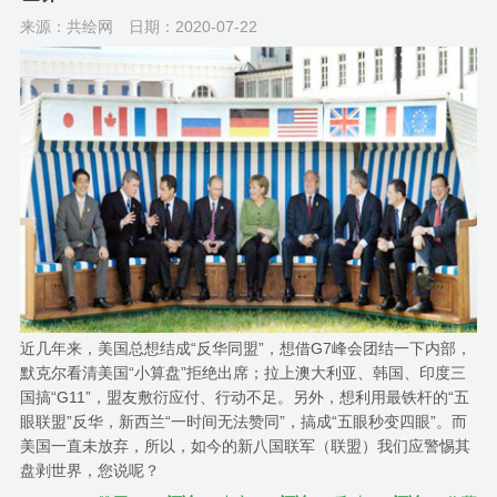
来源：共绘网
日期：2020-07-22
近几年来，美国总想结成“反华同盟”，想借G7峰会团结一下内部，
默克尔看清美国“小算盘”拒绝出席；拉上澳大利亚、韩国、印度三
国搞“G11”，盟友敷衍应付、行动不足。另外，想利用最铁杆的“五
眼联盟”反华，新西兰“一时间无法赞同”，搞成“五眼秒变四眼”。而
美国一直未放弃，所以，如今的新八国联军（联盟）我们应警惕其
盘剥世界，您说呢？