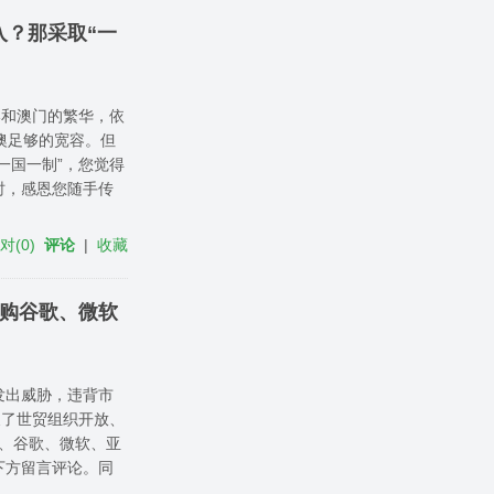
入？那采取“一
港和澳门的繁华，依
港澳足够的宽容。但
一国一制”，您觉得
时，感恩您随手传
反对
(
0
)
评论
|
收藏
收购谷歌、微软
发出威胁，违背市
反了世贸组织开放、
特、谷歌、微软、亚
下方留言评论。同