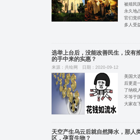
被殖民
永久地
官们觉
多人受
选举上台后，没能改善民生，没有
的手中来的实惠？
来源：共绘网
日期：2020-09-12
美国大
后更是
了纳税
不等于
大家在
天空产生乌云后就自然降水，那人
区，孕育生物？