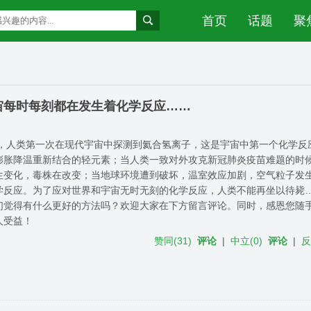
首页
话题
聚
宙每时每刻都在发生着化学反应……
9年，人类第一次在现代宇宙中探测到氦合氢离子，这是宇宙中第一个化学反
膨胀降温重新结合的轻元素；当人类一致对外攻克新冠肺炎疫苗难题的时
生变化，毒株在改变；当地球环境遭到破坏，温室效应加剧，空气粒子发
学反应。为了应对世界和宇宙无时无刻的化学反应，人类不能再坐以待毙
们觉得有什么更好的方法吗？欢迎大家在下方留言评论。同时，感恩您随
人受益！
赞同
(
31
)
评论
|
中立
(
0
)
评论
|