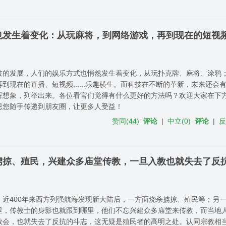
也发生着变化：从玩麻将，到网络游戏，再到现在的短视
技的发展，人们的娱乐方式也悄然发生着变化，从玩扑克牌、麻将、涂鸦；
到现在的直播、短视频......乐趣横生。而科技在不断的革新，未来还会
挥想象，列举出来。各位看官们觉得有什么更好的方法吗？欢迎大家在下
恩您随手传递到朋友圈，让更多人受益！
赞同
(
44
)
评论
|
中立
(
0
)
评论
|
掳掠、殖民，兴建众多庙堂传教，一旦入教也就失去了反
，近400年来西方列强航海发现新大陆后，一方面烧杀掳掠、殖民等；另
里，传教士的身影也就跟到哪里，他们不忘兴建众多庙堂来传教，而当地
教会，也就失去了反抗的斗志，这无疑是殖民者的高明之处。认同宗教相