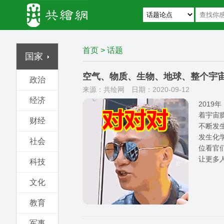
首页
>
话题
国家
空气、物质、生物、地球、整个宇
政治
来源：共绘网
日期：2020-09-12
经济
201
着宇宙
财经
不断发
发生化
社会
位看官
让更多
科技
文化
教育
军事