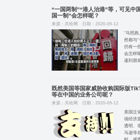
“一国两制”“港人治港”等，可见
国一制”会怎样呢？
来源：共绘网
日期：2020-09-12
“马照
然都与
仍有一
会怎样
递到朋
既然美国等国家威胁收购国际版Tik
等在中国的业务公司呢？
来源：共绘网
日期：2020-09-12
美国泛
场经济
透明、
马逊等
时，感