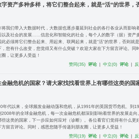
字资产多种多样，将它们整合起来，就是“活”的世界，
炸将我们带入大数据时代，大数据也逐步蔓延到社会的各行各业从而影响
活以及社会的发展……信息化和智能化的社会，每个人的数字（据）资产
因此必须将它们整合起来、用起来、联网起来，就是“活”的世界，否则就
下，您有什么改变，您觉得又有什么突破？欢迎大家在下方留言评论。同
友圈，让更多人受益！
赞同
(
35
)
评论
|
中立
(
0
)
评论
|
生金融危机的国家？请大家找找看世界上有哪些这类的国
90年代以来，全球频发金融动荡和危机，从1991年的英国货币危机、到1
到2008年的全球金融危机，每一次金融危机都深刻影响着世界的发展走向
哪些这类的国家，下一步应如何应对（诊断）。各位看官们觉得有什么更
下方留言评论。同时，感恩您随手传递到朋友圈，让更多人受益！
赞同
(
19
)
评论
|
中立
(
0
)
评论
|