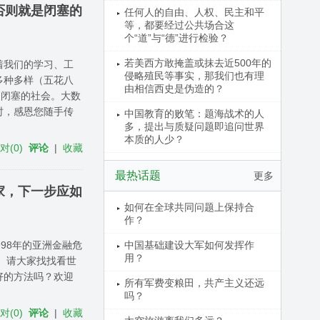
否则就是闭塞的
任何人的自由、人权、民主和平
等，都要经过公共场合这
个“道”与“德”进行检验？
若美西方敢掩盖或抹去近500年的
着我们的学习、工
侵略殖民等事实，那我们也有理
多种多样（五花八
由相信西史是伪造的？
是闭塞的社会。大数
时，感恩您随手传
中国教育的败笔：题海战术的人
多，提出与质疑问题即追问世界
本质的人少？
反对
(
0
)
评论
|
收藏
最热话题
更多
家，下一步应如
如何在全球共同问题上保持合
作？
998年的亚洲金融危
中国基础建设大军如何发挥作
用？
。请大家找找看世
好的方法吗？欢迎
所有军费变粮田，共产主义还远
吗？
反对
(
0
)
评论
|
收藏