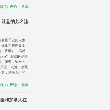
反对
(
0
)
评论
|
收藏
！让您的芳名流
有名垂千史的人生
？你希望在世界上
赞、收藏）、捐赠
g.cn/）发过的评论
用、研究，这样的
机关注、点赞、收藏
千史，感受人生的
反对
(
1
)
评论
|
收藏
美国和加拿大在