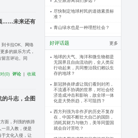
太空旅游离我们多远？
尽快制定地球村民的道德素质标
准？
频……未来还有
青山绿水也是一种理想社会？
好评话题
更多
到卡拉OK、网络
有更多的娱乐方式，
地球的大气、海洋和微生物都是
方留言评论。同
无国界且自由流动的，全人类应
行动起来，共同整治我们赖以生
存的地球？
反对
(
0
)
评论
|
收藏
新冠肺炎肆虐让我们看到封闭，
不流通不协调的世界，对社会经
济造成冲击和影响，故全球一体
抗的斗志，企图
化是大势所趋，不可阻挡？
西方列强为非作歹的历史不复存
在，中国不断壮大自己的国防，
一方面，列强的铁蹄
消耗其财力与物力，美等同盟国
就会自讨苦吃？
人一旦入教，便是
当于文化入侵，让