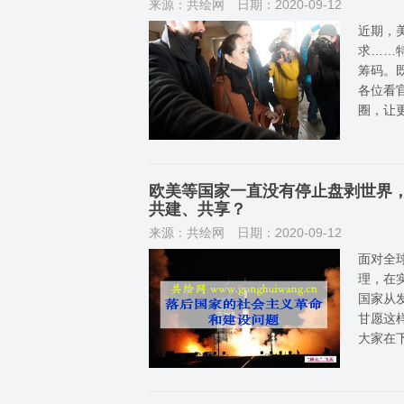
来源：共绘网
日期：2020-09-12
近期，
求……
筹码。
各位看
圈，让
欧美等国家一直没有停止盘剥世界
共建、共享？
来源：共绘网
日期：2020-09-12
面对全
理，在
国家从
甘愿这
大家在