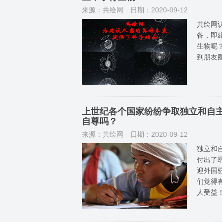
来源：共绘网
日期：2020-09-12
共绘网
备，即
生物呢
到朋友
上世纪各个国家纷纷争取独立和自
自尊吗？
来源：共绘网
日期：2020-09-12
独立和
付出了
迎外国
们觉得
人受益