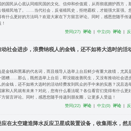
国的国民从心底认同殖民国的文化、信仰和价值观，从而彻底拥护西方，
占领殖民地了。……当代社会，反省殖民史，拒绝霸权，才能强大富强。
得有什么更好的方法吗？欢迎大家在下方留言评论。同时，感恩您随手传
益！
赞同
(
27
)
评论
|
中立
(
0
)
评论
|
推动社会进步，浪费纳税人的金钱，还不如将大选时的活
选是金钱和黑幕的代名词，而且领导人选举上台后鲜少有重大政绩，尤其
一团糟……那么，既然选举上台后，即没能改善民生，又没有推动社会进
人的金钱，还不如将大选时的活动经费发到民众的手中来的实惠？况且选
国家和人民就有未来？对此，您有什么看法呢？各位看官们觉得有什么更
下方留言评论。同时，感恩您随手传递到朋友圈，让更多人受益！
赞同
(
22
)
评论
|
中立
(
0
)
评论
|
类应在太空建造降水反应卫星或装置设备，收集雨水，然