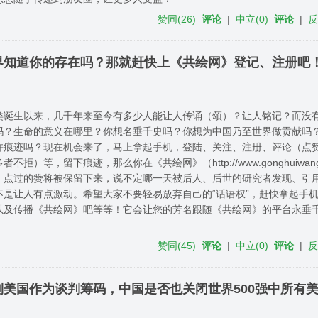
赞同
(
26
)
评论
|
中立
(
0
)
评论
|
界知道你的存在吗？那就赶快上《共绘网》登记、注册吧
类诞生以来，几千年来至今有多少人能让人传诵（颂）？让人铭记？而没
吗？生命的意义在哪里？你想名垂千史吗？你想为中国乃至世界做贡献吗
许痕迹吗？现在机会来了，马上拿起手机，登陆、关注、注册、评论（点
者不拒）等，留下痕迹，那么你在《共绘网》（http://www.gonghuiwan
）点过的赞将被保留下来，说不定哪一天被后人、后世的研究者发现、引
不是让人有点激动。希望大家不要轻易放弃自己的“话语权”，赶快拿起手
以及传播《共绘网》吧等等！它会让您的芳名跟随《共绘网》的平台永垂
赞同
(
45
)
评论
|
中立
(
0
)
评论
|
美国作为谈判筹码，中国是否也关闭世界500强中所有