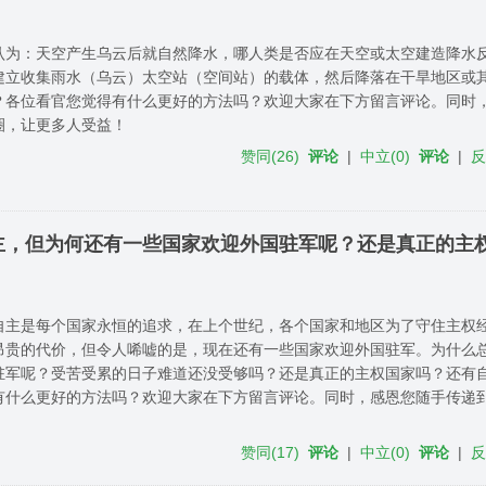
认为：天空产生乌云后就自然降水，哪人类是否应在天空或太空建造降水
建立收集雨水（乌云）​太空站（空间站）的载体，然后降落在干旱地区或
？各位看官您觉得有什么更好的方法吗？欢迎大家在下方留言评论。同时
圈，让更多人受益！
赞同
(
26
)
评论
|
中立
(
0
)
评论
|
主，但为何还有一些国家欢迎外国驻军呢？还是真正的主
自主是每个国家永恒的追求，在上个世纪，各个国家和地区为了守住主权
昂贵的代价，但令人唏嘘的是，现在还有一些国家欢迎外国驻军。为什么
驻军呢？受苦受累的日子难道还没受够吗？还是真正的主权国家吗？还有
有什么更好的方法吗？欢迎大家在下方留言评论。同时，感恩您随手传递
！
赞同
(
17
)
评论
|
中立
(
0
)
评论
|