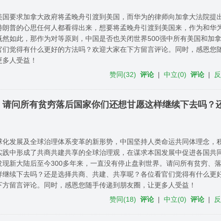
美国要求加拿大政府将孟晚舟引渡到美国，而华为的律师向加拿大法院提
特朗普的心思任何人都看得出来，想要将孟晚舟引渡到美国来，作为和华
既然如此，那作为对等原则，中国是否也关闭世界500强中所有美国和加
官们觉得有什么更好的方法吗？欢迎大家在下方留言评论。同时，感恩您
更多人受益！
赞同
(
32
)
评论
|
中立
(
0
)
评论
|
，请问所有贫穷落后国家你们还想甘愿这样继续下去吗？
球化发展及全球治理体系变革的新形势，中国坚持人类命运共同体理念，
实践中形成了共商共建共享的全球治理观，在谋求本国发展中促进各国共
发现新大陆后至今300多年来，一直没有停止盘剥世界。请问所有贫穷、
样继续下去吗？还是选择共商、共建、共享呢？各位看官们觉得有什么更
下方留言评论。同时，感恩您随手传递到朋友圈，让更多人受益！
赞同
(
18
)
评论
|
中立
(
0
)
评论
|