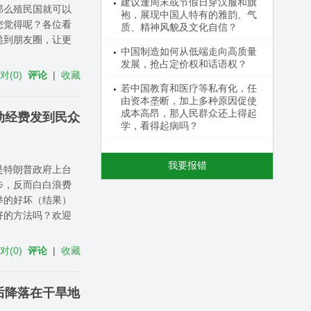
建议逢周末或节假日穿汉服和旗
那么殖民国就可以
袍，展现中国人特有的雅韵、气
您觉得呢？各位看
质、精神风貌及文化自信？
递到朋友圈，让更
中国制造如何从低端走向高质量
发展，抢占定价权和话语权？
反对
(
0
)
评论
|
收藏
若中国教育和医疗等私有化，任
由资本垄断，加上多种原因促使
成本高昂，那人民群众还上得起
动经费发到民众
学，看得起病吗？
我要报错
是特朗普政府上台
步，反而白白浪费
举的好坏（结果）
好的方法吗？欢迎
反对
(
0
)
评论
|
收藏
后降落在干旱地