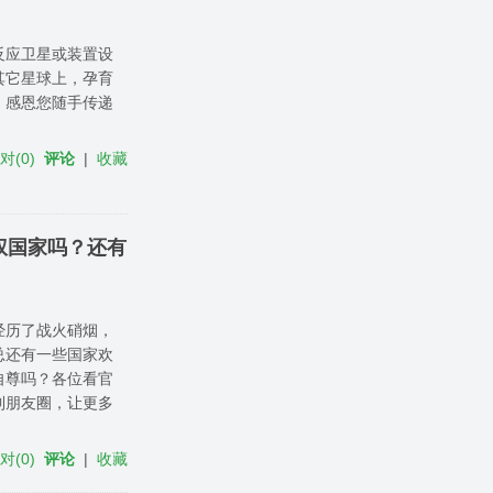
反应卫星或装置设
其它星球上，孕育
，感恩您随手传递
反对
(
0
)
评论
|
收藏
权国家吗？还有
经历了战火硝烟，
总还有一些国家欢
自尊吗？各位看官
到朋友圈，让更多
反对
(
0
)
评论
|
收藏