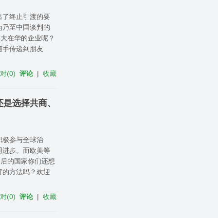
出了终止引渡的要
为乃至中国谈判的
拿大在华的企业呢？
随手传递到朋友
反对
(
0
)
评论
|
收藏
还是选择共商、
积极参与全球治
同进步。而欧美等
落后的国家你们还想
好的方法吗？欢迎
反对
(
0
)
评论
|
收藏