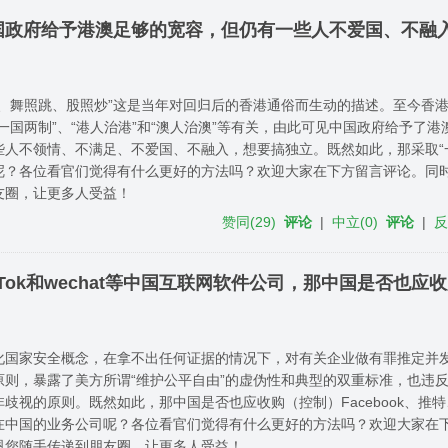
中国政府给予港澳足够的宽容，但仍有一些人不爱国、不融
跑、舞照跳、股照炒”这是当年对回归后的香港通俗而生动的描述。至今香
“一国两制”、“港人治港”和“澳人治澳”等有关，由此可见中国政府给予了
些人不领情、不满足、不爱国、不融入，想要搞独立。既然如此，那采取“
呢？各位看官们觉得有什么更好的方法吗？欢迎大家在下方留言评论。同
友圈，让更多人受益！
赞同
(
29
)
评论
|
中立
(
0
)
评论
|
Tok和wechat等中国互联网软件公司，那中国是否也应
化国家安全概念，在拿不出任何证据的情况下，对有关企业做有罪推定并
原则，暴露了美方所谓“维护公平自由”的虚伪性和典型的双重标准，也违
非歧视的原则。既然如此，那中国是否也应收购（控制）Facebook、推
在中国的业务公司呢？各位看官们觉得有什么更好的方法吗？欢迎大家在
恩您随手传递到朋友圈，让更多人受益！