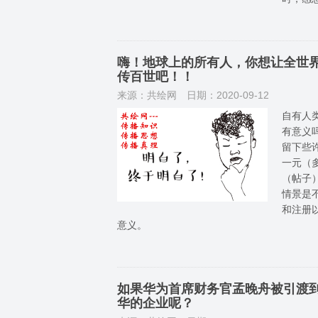
嗨！地球上的所有人，你想让全世
传百世吧！！
来源：共绘网
日期：2020-09-12
自有人
有意义
留下些
一元（多
（帖子
情景是
和注册
意义。
如果华为首席财务官孟晚舟被引渡到
华的企业呢？