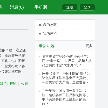
焦
消息(0)
手机版
我的收藏
我的评论
最新话题
更多
应的产物，这是随
候，新冠肺炎也在
资本主义市场经济是“小家子”气；
生变化，也在不断
而“一带一路”、世界公共品和人类
命运共同体是“大家庭”式？
……您觉得呢？各
手传递到朋友圈，
改开40多年，中国制造的商品为
降低世界通胀率作出巨大贡献，
今后仍需扩大产能，造福世界？
反对
(
0
)
评论
|
收藏
几千年来中国人用一双手写书
法；编织各种工艺品和制陶等，
中华民族是世界上最勤劳的民
族？