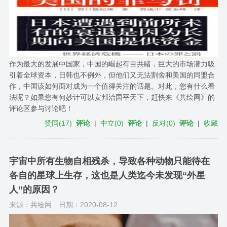
作为最大的发展中国家，中国的崛起有目共睹，巨大的市场潜力吸
引着全球资本，日韩也不例外，但他们又无法割舍和美国的同盟合
作，中国该如何面对成为一个值得关注的话题。对此，您有什么看
法呢？如果您有何妙计可以安邦治国平天下，赶快来《共绘网》的
评论区参与讨论吧！
赞同
(
17
)
评论
|
中立
(
0
)
评论
|
反对
(
0
)
评论
|
收藏
宇宙中所有生物自相残杀，导致各种动物只能待在
各自的星球上生存，这也是人类迄今未发现“外星
人”的原因？
来源：共绘网
日期：2020-08-12