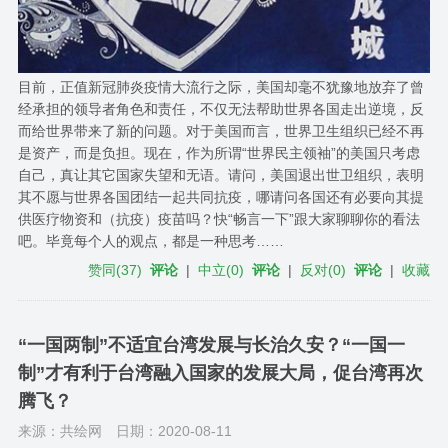
目前，正值新冠肺炎疫情大流行之际，美国却毫不犹豫地放弃了曾
经承担的领导者角色和责任，不仅无法帮助世界各国走出逆境，反
而给世界带来了新的问题。对于美国而言，世界卫生组织已经不再
是资产，而是负担。现在，作为所谓“世界民主领袖”的美国只考虑
自己，真让其它国家失望和无语。请问，美国退出世卫组织，表明
其不愿与世界各国团结一起共同抗疫，哪请问各国还有必要向其提
供医疗物资和（抗疫）疫苗吗？快“畅言一下”跟大家聊聊你的看法
吧。毕竟每个人的观点，都是一种思考……
赞同
(
37
)
评论
|
中立
(
0
)
评论
|
反对
(
0
)
评论
|
收藏
“一国两制”不适宜台湾发展与长治久安？“一国一
制”才有利于台湾融入国家的发展大局，促台湾再次
腾飞？
来源：共绘网
日期：2020-08-11