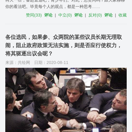
再大一些，奋起直追吧，青少年们。对此，您赞同吗？跟大家聊聊
你的看法吧。毕竟每个人的观点，都是一种思考……
赞同
(
33
)
评论
|
中立
(
0
)
评论
|
反对
(
0
)
评论
|
收藏
各位选民，如果参、众两院的某些议员长期无理取
闹，阻止政府政策无法实施，则是否应行使权力，
将其驱逐出议会呢？
来源：共绘网
日期：2020-08-11