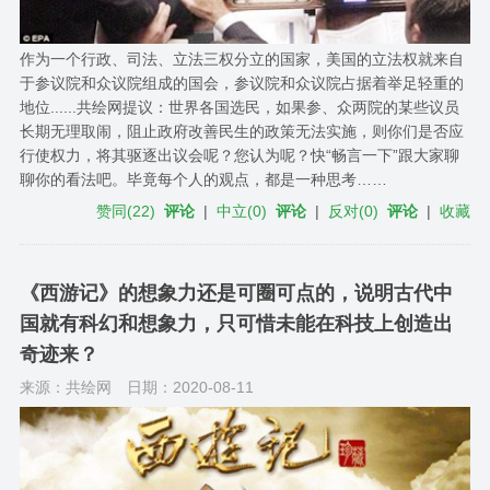
作为一个行政、司法、立法三权分立的国家，美国的立法权就来自
于参议院和众议院组成的国会，参议院和众议院占据着举足轻重的
地位......共绘网提议：世界各国选民，如果参、众两院的某些议员
长期无理取闹，阻止政府改善民生的政策无法实施，则你们是否应
行使权力，将其驱逐出议会呢？您认为呢？快“畅言一下”跟大家聊
聊你的看法吧。毕竟每个人的观点，都是一种思考……
赞同
(
22
)
评论
|
中立
(
0
)
评论
|
反对
(
0
)
评论
|
收藏
《西游记》的想象力还是可圈可点的，说明古代中
国就有科幻和想象力，只可惜未能在科技上创造出
奇迹来？
来源：共绘网
日期：2020-08-11