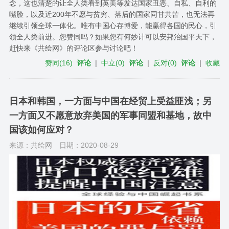
念，这也清楚的让全人类看到英美等发达国家丑恶、自私、自利的
嘴脸，以及近200年不愿与贫穷、落后的国家同甘共苦，也无法再
继续引领全球一体化。唯有中国心存博爱，能赢得各国的民心，引
领全人类前进。您赞同吗？如果您有何妙计可以安邦治国平天下，
赶快来《共绘网》的评论区参与讨论吧！
赞同
(
16
)
评论
|
中立
(
0
)
评论
|
反对
(
0
)
评论
|
收藏
日本和韩国，一方面与中国在经贸上受益匪浅；另
一方面又不愿意放弃美国的军事同盟和基地，故中
国该如何应对？
来源：共绘网
日期：2020-08-29