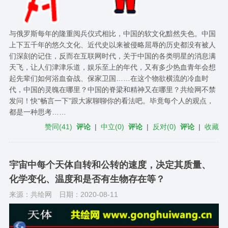
与俄罗斯每年的隆重阅兵仪式相比，中国的软文化黯然失色。中国
上下五千年的悠久文化、近代史以来被侵略屈辱的历史都没有被人
们深刻的记住，反而在互联网时代，关于中国的各类明星的消息满
天飞，让人们津津乐道，娱乐至上的年代，又有多少热血青年会想
起先辈们如何浴血奋战、保家卫国……在这个物欲横流的冷血时
代，中国的灵魄在哪里？中国的脊梁和精神又在哪里？共绘网不禁
发问！快“畅言一下”跟大家聊聊你的看法吧。毕竟每个人的观点，
都是一种思考……
赞同
(
41
)
评论
|
中立
(
0
)
评论
|
反对
(
0
)
评论
|
收藏
宇宙中每个天体自转和公转的速度，决定其质量、
化学变化、温度和是否有生物存在等？
来源：共绘网
日期：2020-08-11