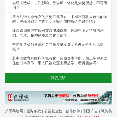
会经济造成冲击和影响，故全球一体化是大势所趋，不可阻
挡？
西方列强为非作歹的历史不复存在，中国不断壮大自己的国
防，消耗其财力与物力，美等同盟国就会自讨苦吃？
建议逢周末或节假日穿汉服和旗袍，展现中国人特有的雅
韵、气质、精神风貌及文化自信？
中国制造如何从低端走向高质量发展，抢占定价权和话语
权？
若中国教育和医疗等私有化，任由资本垄断，加上多种原因
促使成本高昂，那人民群众还上得起学，看得起病吗？
我要报错
关于共绘网
|
服务条款
|
公益基金榜
|
合作伙伴
|
刊登广告
|
诚聘英