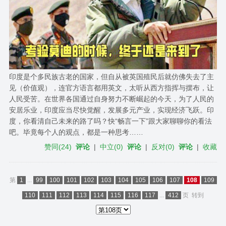
印度是个多民族古老的国家，但自从被英国殖民后就仿佛失去了主
见（价值观），连官方语言都用英文，太听从西方指挥与摆布，让
人民受苦。在世界各国通过自身努力不断崛起的今天，为了人民的
安居乐业，印度应当尽快觉醒，发展多元产业，实现经济飞跃。印
度，你看清自己未来的路了吗？快“畅言一下”跟大家聊聊你的看法
吧。毕竟每个人的观点，都是一种思考……
赞同
(
24
)
评论
|
中立
(
0
)
评论
|
反对
(
0
)
评论
|
收藏
第
1
...
99
100
101
102
103
104
105
106
107
108
109
110
111
112
113
114
115
116
117
...
412
页
转到