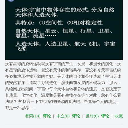
没有星球的旋转运动就没有宇宙的产生、发展、和漫长的演化；没
有星球的旋转运动、就没有天体的和谐共存、更没有今天宇宙缤纷
多姿和地球生物万象的奇妙。是天体的自传和公转造就了宇宙天体
的安然有序，造就了万物进化、演变向前发展的不竭动力。那么，
共绘网提出疑问：宇宙中每个天体自转和公转的速度，是否决定了
其质量、化学变化、温度和是否有生物存在等？对此，您有什么看
法呢？快“畅言一下”跟大家聊聊你的看法吧。毕竟每个人的观点，
都是一种思考……
赞同
(
14
)
评论
|
中立
(
0
)
评论
|
反对
(
0
)
评论
|
收藏