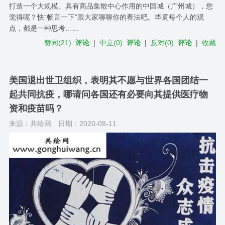
打造一个大规模、具有商品集散中心作用的中国城（广州城），您
觉得呢？快“畅言一下”跟大家聊聊你的看法吧。毕竟每个人的观
点，都是一种思考……
赞同
(
21
)
评论
|
中立
(
0
)
评论
|
反对
(
0
)
评论
|
收藏
美国退出世卫组织，表明其不愿与世界各国团结一
起共同抗疫，哪请问各国还有必要向其提供医疗物
资和疫苗吗？
来源：共绘网
日期：2020-08-11