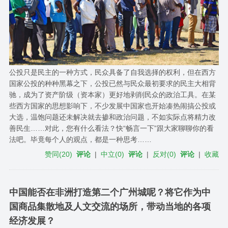
公投只是民主的一种方式，民众具备了自我选择的权利，但在西方
国家公投的种种黑幕之下，公投已然与民众最初要求的民主大相背
驰，成为了资产阶级（资本家）更好地剥削民众的政治工具。在某
些西方国家的思想影响下，不少发展中国家也开始凑热闹搞公投或
大选，温饱问题还未解决就去掺和政治问题，不如实际点将精力改
善民生……对此，您有什么看法？快“畅言一下”跟大家聊聊你的看
法吧。毕竟每个人的观点，都是一种思考……
赞同
(
20
)
评论
|
中立
(
0
)
评论
|
反对
(
0
)
评论
|
收藏
中国能否在非洲打造第二个广州城呢？将它作为中
国商品集散地及人文交流的场所，带动当地的各项
经济发展？