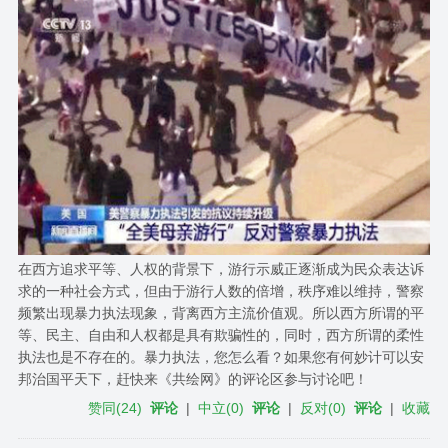
在西方追求平等、人权的背景下，游行示威正逐渐成为民众表达诉
求的一种社会方式，但由于游行人数的倍增，秩序难以维持，警察
频繁出现暴力执法现象，背离西方主流价值观。所以西方所谓的平
等、民主、自由和人权都是具有欺骗性的，同时，西方所谓的柔性
执法也是不存在的。暴力执法，您怎么看？如果您有何妙计可以安
邦治国平天下，赶快来《共绘网》的评论区参与讨论吧！
赞同
(
24
)
评论
|
中立
(
0
)
评论
|
反对
(
0
)
评论
|
收藏