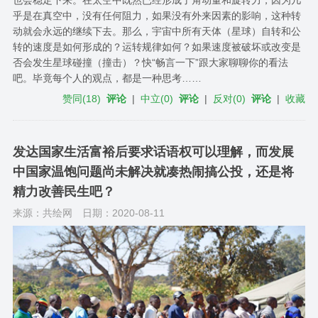
也会稳定下来。在太空中既然已经形成了角动量和旋转力，因为几
乎是在真空中，没有任何阻力，如果没有外来因素的影响，这种转
动就会永远的继续下去。那么，宇宙中所有天体（星球）自转和公
转的速度是如何形成的？运转规律如何？如果速度被破坏或改变是
否会发生星球碰撞（撞击）？快“畅言一下”跟大家聊聊你的看法
吧。毕竟每个人的观点，都是一种思考……
赞同
(
18
)
评论
|
中立
(
0
)
评论
|
反对
(
0
)
评论
|
收藏
发达国家生活富裕后要求话语权可以理解，而发展
中国家温饱问题尚未解决就凑热闹搞公投，还是将
精力改善民生吧？
来源：共绘网
日期：2020-08-11