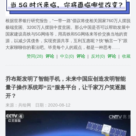
根据世界银行研究报告，“一带一路”倡议将使相关国家760万人摆脱
极端贫困、3200万人摆脱中度贫困。那么中国是否可以帮助发展中
国家建设高铁与5G网络等，用高铁和5G网络来等价交换当地的资
源，以减少其债务，实现资源共享，互利互惠呢？快“畅言一下”跟
大家聊聊你的看法吧。毕竟每个人的观点，都是一种思考……
赞同
(
28
)
评论
|
中立
(
0
)
评论
|
反对
(
0
)
评论
|
收藏
乔布斯发明了智能手机，未来中国应创造发明智能
量子操作系统即“云”服务平台，让千家万户笑逐颜
开？
来源：共绘网
日期：2020-08-12