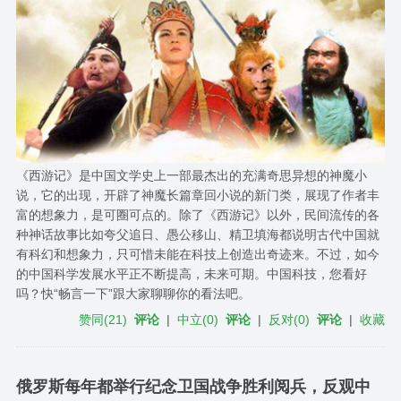
《西游记》是中国文学史上一部最杰出的充满奇思异想的神魔小
说，它的出现，开辟了神魔长篇章回小说的新门类，展现了作者丰
富的想象力，是可圈可点的。除了《西游记》以外，民间流传的各
种神话故事比如夸父追日、愚公移山、精卫填海都说明古代中国就
有科幻和想象力，只可惜未能在科技上创造出奇迹来。不过，如今
的中国科学发展水平正不断提高，未来可期。中国科技，您看好
吗？快“畅言一下”跟大家聊聊你的看法吧。
赞同
(
21
)
评论
|
中立
(
0
)
评论
|
反对
(
0
)
评论
|
收藏
俄罗斯每年都举行纪念卫国战争胜利阅兵，反观中