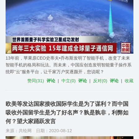
13年前，苹果原CEO史蒂夫•乔布斯发明了智能手机，改变了未来
智能手机的格局和玩法。而未来，中国应创造发明智能量子操作系
统即“云”服务平台，让千家万户笑逐颜开，您说呢？
赞同
(
31
)
评论
|
中立
(
0
)
评论
|
反对
(
0
)
评论
|
收藏
欧美等发达国家接收国际学生是为了谋利？而中国
吸收外国留学生是为了好名声？孰是孰非，利弊如
何？望大家踊跃发言
来源：共绘网
日期：2020-08-12