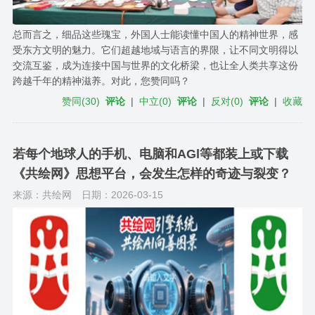
总而言之，细品这些瑰宝，外国人士能读懂中国人的精神世界，感
受东方文明的魅力。它们超越地域与语言的界限，让不同文明得以
交流互鉴，成为连接中国与世界的文化桥梁，也让全人类共享这份
跨越千年的精神滋养。对此，您赞同吗？
赞同
(
30
)
评论
|
中立
(
0
)
评论
|
反对
(
0
)
评论
|
收藏
若每个地球人的手机、电脑和AGl等都装上或下载
《共绘网》思想平台，会发生怎样的奇迹与裂变？
来源：共绘网
日期：2026-03-15