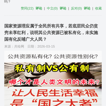
吗？
赞同
(
22
)
评论
|
中立
(
0
)
评论
|
反对
(
0
)
评论
|
收藏
国家资源理应属于全民所有共享，若底层民众仍贫
穷未享红利，说明其公共资源已被私有化，未实施
国有化反哺广大人民？
来源：共绘网
日期：2026-03-15