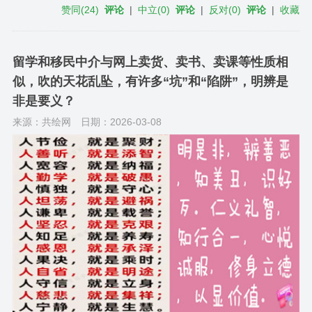
赞同
(
24
)
评论
|
中立
(
0
)
评论
|
反对
(
0
)
评论
|
收藏
留学和移民中介与网上卖货、卖书、卖课等性质相
似，吹的天花乱坠，有许多“坑”和“陷阱”，明辨是
非是要义？
来源：共绘网
日期：2026-03-08