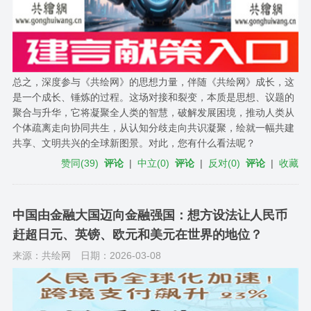
总之，深度参与《共绘网》的思想力量，伴随《共绘网》成长，这
是一个成长、锤炼的过程。这场对接和裂变，本质是思想、议题的
聚合与升华，它将凝聚全人类的智慧，破解发展困境，推动人类从
个体疏离走向协同共生，从认知分歧走向共识凝聚，绘就一幅共建
共享、文明共兴的全球新图景。对此，您有什么看法呢？
赞同
(
39
)
评论
|
中立
(
0
)
评论
|
反对
(
0
)
评论
|
收藏
中国由金融大国迈向金融强国：想方设法让人民币
赶超日元、英镑、欧元和美元在世界的地位？
来源：共绘网
日期：2026-03-08