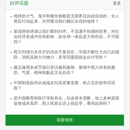
好评话题
更多
地球的大气、海洋和微生物都是无国界且自由流动的，全人
类应行动起来，共同整治我们赖以生存的地球？
新冠肺炎肆虐让我们看到封闭，不流通不协调的世界，对社
会经济造成冲击和影响，故全球一体化是大势所趋，不可阻
挡？
西方列强为非作歹的历史不复存在，中国不断壮大自己的国
防，消耗其财力与物力，美等同盟国就会自讨苦吃？
建议逢周末或节假日穿汉服和旗袍，展现中国人特有的雅
韵、气质、精神风貌及文化自信？
中国制造如何从低端走向高质量发展，抢占定价权和话语
权？
若中国教育和医疗等私有化，任由资本垄断，加上多种原因
促使成本高昂，那人民群众还上得起学，看得起病吗？
我要报错