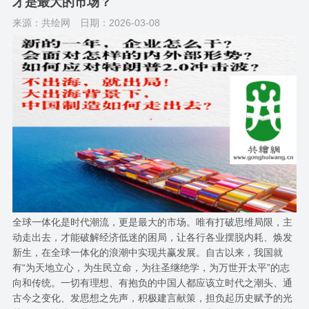
才是最大的市场？
来源：共绘网
日期：2026-03-08
全球一体化是时代潮流，更是最大的市场。唯有打破思维局限，主
动走出去，才能破解经济低迷的困局，让各行各业摆脱内耗、焕发
新生，在全球一体化的浪潮中实现共赢发展。自古以来，我国就
有“为天地立心，为生民立命，为往圣继绝学，为万世开太平”的志
向和传统。一切有理想、有抱负的中国人都应该立时代之潮头、通
古今之变化、发思想之先声，积极建言献策，担负起历史赋予的光