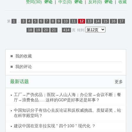
赞同
(
30
)
评论
|
中立
(
0
)
评论
|
反对
(
0
)
评论
|
收藏
第
1
...
3
4
5
6
7
8
9
10
11
12
13
14
15
16
17
18
19
20
21
...
414
页
转到
我的收藏
我的评论
最新话题
更多
工厂→产伪劣品；医院→人山人海；办公室→会议不断；餐
厅→浪费食品......这样的GDP是好事还是坏事？
中国知识分子有信心去反论证和反权威挑战、质疑诺奖，站
在科学殿堂吗？
建议中国在亚非拉实现 " 四个100 " 现代化 ？