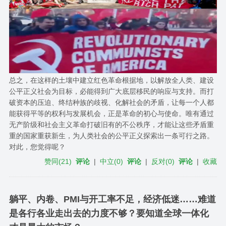
总之，在这样的土壤中建立红色革命根据地，以解放全人类、建设
公平正义社会为目标，必能得到广大底层移民的响应与支持。而打
破资本的压迫、终结种族的歧视、化解社会的矛盾，让每一个人都
能获得平等的权利与发展机会，正是革命的初心与使命。唯有通过
无产阶级和社会主义革命打破旧有的不公秩序，才能让这些矛盾重
重的国家重获新生，为人类社会的公平正义探索出一条可行之路。
对此，您觉得呢？
赞同
(
21
)
评论
|
中立
(
0
)
评论
|
反对
(
0
)
评论
|
收藏
躺平、内卷、PMI与开工率不足，经济低迷……难道
是各行各业走出去的力度不够？要知道全球一体化