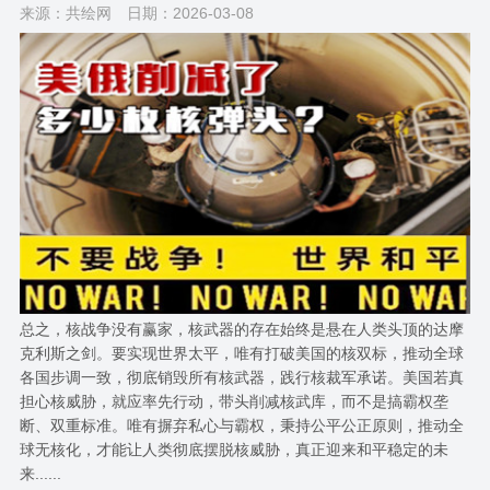
来源：共绘网
日期：2026-03-08
总之，核战争没有赢家，核武器的存在始终是悬在人类头顶的达摩
克利斯之剑。要实现世界太平，唯有打破美国的核双标，推动全球
各国步调一致，彻底销毁所有核武器，践行核裁军承诺。美国若真
担心核威胁，就应率先行动，带头削减核武库，而不是搞霸权垄
断、双重标准。唯有摒弃私心与霸权，秉持公平公正原则，推动全
球无核化，才能让人类彻底摆脱核威胁，真正迎来和平稳定的未
来......