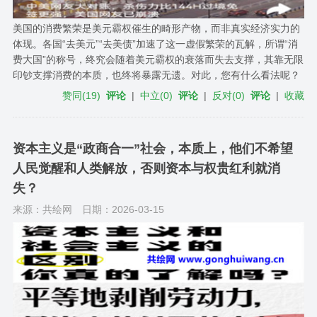
美国的消费繁荣是美元霸权催生的畸形产物，而非真实经济实力的
体现。各国“去美元”“去美债”加速了这一虚假繁荣的瓦解，所谓“消
费大国”的称号，终究会随着美元霸权的衰落而失去支撑，其靠无限
印钞支撑消费的本质，也终将暴露无遗。对此，您有什么看法呢？
赞同
(
19
)
评论
|
中立
(
0
)
评论
|
反对
(
0
)
评论
|
收藏
资本主义是“政商合一”社会，本质上，他们不希望
人民觉醒和人类解放，否则资本与权贵红利就消
失？
来源：共绘网
日期：2026-03-15