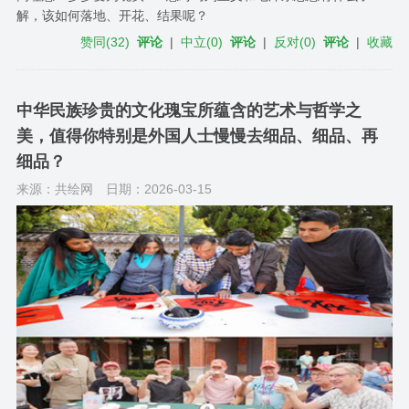
解，该如何落地、开花、结果呢？
赞同
(
32
)
评论
|
中立
(
0
)
评论
|
反对
(
0
)
评论
|
收藏
中华民族珍贵的文化瑰宝所蕴含的艺术与哲学之
美，值得你特别是外国人士慢慢去细品、细品、再
细品？
来源：共绘网
日期：2026-03-15