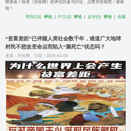
荣使命！快来《共绘网》的评论区参与讨论、点赞并转发吧！谢谢
啦！
赞同
(
25
)
评论
|
中立
(
0
)
评论
|
反对
(
0
)
评论
|
收藏
“贫富差距”已伴随人类社会数千年，难道广大地球
村民不想改变命运而陷入“脑死亡”状态吗？
来源：共绘网
日期：2026-03-08