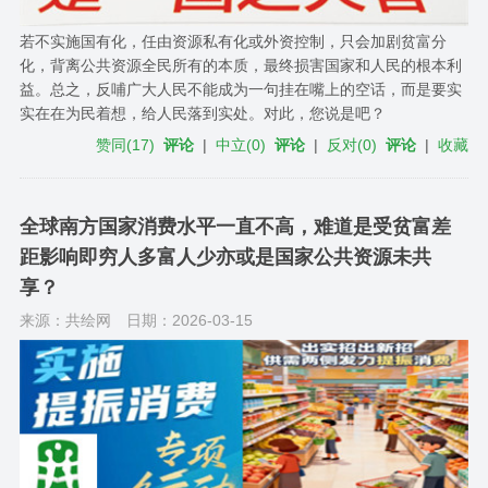
若不实施国有化，任由资源私有化或外资控制，只会加剧贫富分
化，背离公共资源全民所有的本质，最终损害国家和人民的根本利
益。总之，反哺广大人民不能成为一句挂在嘴上的空话，而是要实
实在在为民着想，给人民落到实处。对此，您说是吧？
赞同
(
17
)
评论
|
中立
(
0
)
评论
|
反对
(
0
)
评论
|
收藏
全球南方国家消费水平一直不高，难道是受贫富差
距影响即穷人多富人少亦或是国家公共资源未共
享？
来源：共绘网
日期：2026-03-15