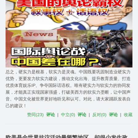
总之，硬实力是根基，软实力是灵魂。中国既要巩固制造业硬实力
优势，更要发力软实力建设，推动文化出海、提升教育质量、打造
优质体育娱乐IP、争夺国际话语权。唯有硬实力与软实力的协同发
展，才能真正实现国家强盛，打破美西方的软实力垄断，让中国声
音、中国文化被世界更好地听见和认可。对此，请大家踊跃发表自
己的建议！
赞同
(
23
)
评论
|
中立
(
0
)
评论
|
反对
(
0
)
评论
|
收藏
欧美是全世界抗议活动最频繁地区，却很少发生政