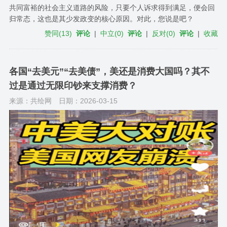
共同富裕的社会主义道路的风险，只要个人诉求得到满足，便会回
归常态，这也是其少发政变的核心原因。对此，您说是吧？
赞同
(
13
)
评论
|
中立
(
0
)
评论
|
反对
(
0
)
评论
|
收藏
各国“去美元”“去美债”，美还是消费大国吗？其不
过是通过无限印钞来支撑消费？
来源：共绘网
日期：2026-03-15