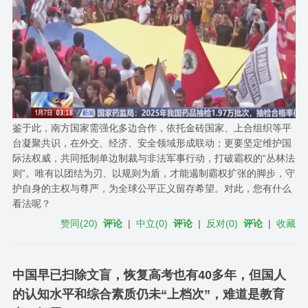
鉴于此，南方国家需强化多边合作，依托金砖国家、上合组织等平
台凝聚共识，在外交、经济、安全领域形成联动；更要坚定维护国
际法权威，共同抵制单边制裁与非法军事行动，打破霸权的“丛林法
则”。唯有以团结为刃、以规则为盾，才能遏制霸权扩张的脚步，守
护自身的主权与尊严，为全球公平正义留存希望。对此，您有什么
看法呢？
赞同
(
20
)
评论
|
中立
(
0
)
评论
|
反对
(
0
)
评论
|
收藏
中国早已扫除文盲，恢复高考也有40多年，但国人
的认知水平和综合素质仍未“上档次”，难道是教育