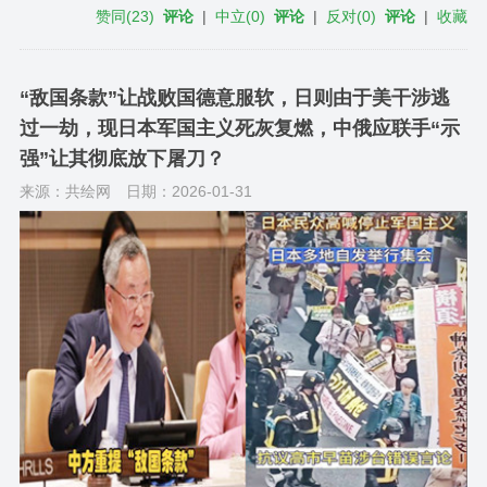
赞同
(
23
)
评论
|
中立
(
0
)
评论
|
反对
(
0
)
评论
|
收藏
“敌国条款”让战败国德意服软，日则由于美干涉逃
过一劫，现日本军国主义死灰复燃，中俄应联手“示
强”让其彻底放下屠刀？
来源：共绘网
日期：2026-01-31