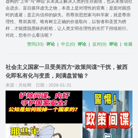
虚构的“上帝”与“神仙”从未真正解决人类的生存困境，也从未推动社
会进步。盲目膜拜虚无之物，本质上是对理性的背离；是面对困惑
时的逃避；是正向信仰的缺失。而尊崇思想家与科学家，就是尊崇
理性、尊崇真理。唯有树立正确的价值取向，以智者和圣贤为榜
样，才能摆脱愚昧的桎梏，让人类文明在理性的光芒下持续前行。
对此，您有什么看法呢？
赞同
(
33
)
评论
|
中立
(
0
)
评论
|
反对
(
0
)
评论
|
收藏
社会主义国家一旦受美西方“政策间谍”干扰，被西
化即私有化与变质，则满盘皆输？
来源：共绘网
日期：2026-01-31