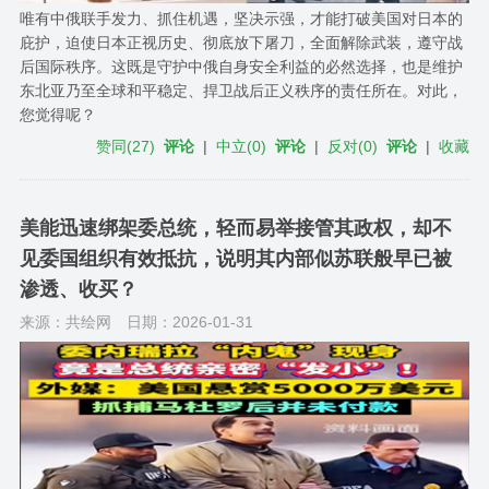
唯有中俄联手发力、抓住机遇，坚决示强，才能打破美国对日本的
庇护，迫使日本正视历史、彻底放下屠刀，全面解除武装，遵守战
后国际秩序。这既是守护中俄自身安全利益的必然选择，也是维护
东北亚乃至全球和平稳定、捍卫战后正义秩序的责任所在。对此，
您觉得呢？
赞同
(
27
)
评论
|
中立
(
0
)
评论
|
反对
(
0
)
评论
|
收藏
美能迅速绑架委总统，轻而易举接管其政权，却不
见委国组织有效抵抗，说明其内部似苏联般早已被
渗透、收买？
来源：共绘网
日期：2026-01-31