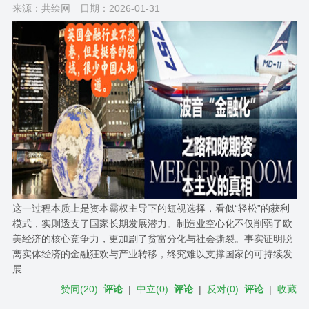
来源：共绘网
日期：2026-01-31
这一过程本质上是资本霸权主导下的短视选择，看似“轻松”的获利
模式，实则透支了国家长期发展潜力。制造业空心化不仅削弱了欧
美经济的核心竞争力，更加剧了贫富分化与社会撕裂。事实证明脱
离实体经济的金融狂欢与产业转移，终究难以支撑国家的可持续发
展......
赞同
(
20
)
评论
|
中立
(
0
)
评论
|
反对
(
0
)
评论
|
收藏