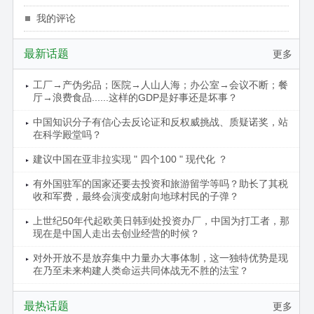
我的评论
最新话题
更多
工厂→产伪劣品；医院→人山人海；办公室→会议不断；餐
厅→浪费食品......这样的GDP是好事还是坏事？
中国知识分子有信心去反论证和反权威挑战、质疑诺奖，站
在科学殿堂吗？
建议中国在亚非拉实现 " 四个100 " 现代化 ？
有外国驻军的国家还要去投资和旅游留学等吗？助长了其税
收和军费，最终会演变成射向地球村民的子弹？
上世纪50年代起欧美日韩到处投资办厂，中国为打工者，那
现在是中国人走出去创业经营的时候？
对外开放不是放弃集中力量办大事体制，这一独特优势是现
在乃至未来构建人类命运共同体战无不胜的法宝？
最热话题
更多