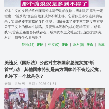
资本主义的发展始终伴随着资本对劳动的剥削，当剥削积累到一定
程度，“斩杀线”便会自然形成并不断上移。它看似是市场选择的结
果，实则是资本霸权的显性体现，彻底暴露了资本主义制度在实现
公平正义上的根本性缺陷。只要资本逐利的核心逻辑不变，“斩杀
线”与贫富差距便会持续存在，成为资本主义社会难以治愈的顽疾。
对此，您有什么看法呢？
赞同
(
28
)
评论
|
中立
(
0
)
评论
|
反对
(
0
)
评论
|
收藏
美违反《国际法》公然对主权国家总统实施“斩
首”行动，其他国家特别是南方国家若不奋起反抗，
也许下一个就是你？
来源：共绘网
日期：2026-01-31