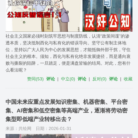
社会主义国家必须时刻筑牢思想与制度防线，认清“政策间谍”的渗
透本质，坚决抵制西化与私有化的错误导向。坚守公有制主体地
位，坚持以广大人民为中心的发展思想，才能抵御外部干扰，守住
社会主义的根本。须知，西化与私有化绝非发展捷径，而是通向衰
败与撕裂的陷阱，一旦踏足，便是满盘皆输的结局。对此，您有什
么看法呢？
赞同
(
53
)
评论
|
中立
(
0
)
评论
|
反对
(
0
)
评论
|
收藏
中国未来应重点发展知识密集、机器密集、平台密
集、Al密集和低空密集等高端产业，逐渐将劳动密
集型即低端产业转移出去？
来源：共绘网
日期：2026-01-31