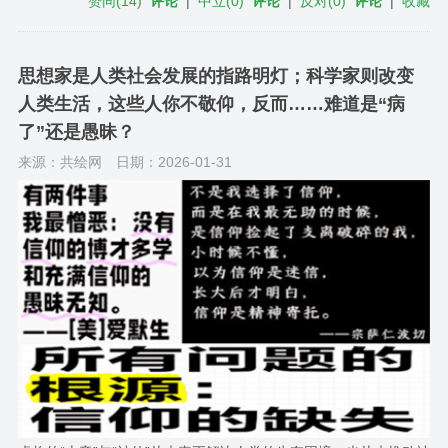
赞同
(
14
)
评论
|
中立
(
0
)
评论
|
反对
(
0
)
评论
|
收藏
思想家是人类社会发展的指路明灯；科学家则改变
人类生活，这些人你不敬仰，反而……难道是“病
了”还是愚昧？
来源：共绘网
日期：2026-01-31