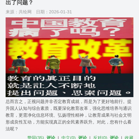
出了问题？
来源：共绘网
日期：2026-01-31
总而言之，正视问题并非否定教育成就，而是为了更好地前行。提
升国人认知与综合素质，既要深化教育改革，强化思维培养与通识
教育，更需净化信息环境、弘扬理性精神，让教育成果与社会文明
形成良性互动，方能实现真正的全民素养跃升。对此，您有什么看
法呢？
赞同
(
35
)
评论
|
中立
(
0
)
评论
|
反对
(
0
)
评论
|
收藏