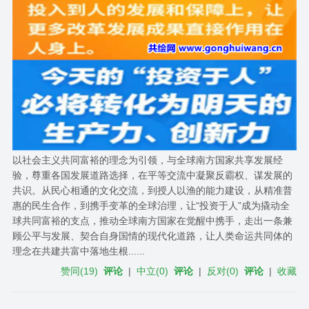
以社会主义共同富裕的理念为引领，与全球南方国家共享发展经
验，尊重各国发展道路选择，在平等交流中凝聚反霸权、谋发展的
共识。从民心相通的文化交流，到授人以渔的能力建设，从精准普
惠的民生合作，到携手变革的全球治理，让“投资于人”成为撬动全
球共同富裕的支点，推动全球南方国家在觉醒中携手，走出一条兼
顾公平与发展、契合自身国情的现代化道路，让人类命运共同体的
理念在共建共富中落地生根......
赞同
(
19
)
评论
|
中立
(
0
)
评论
|
反对
(
0
)
评论
|
收藏