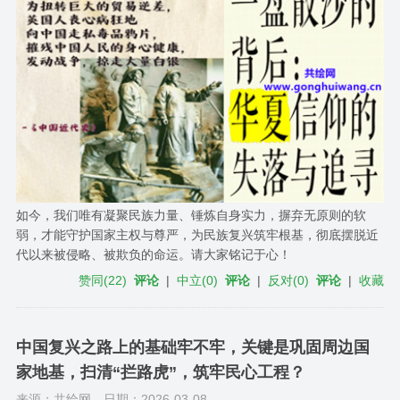
如今，我们唯有凝聚民族力量、锤炼自身实力，摒弃无原则的软
弱，才能守护国家主权与尊严，为民族复兴筑牢根基，彻底摆脱近
代以来被侵略、被欺负的命运。请大家铭记于心！
赞同
(
22
)
评论
|
中立
(
0
)
评论
|
反对
(
0
)
评论
|
收藏
中国复兴之路上的基础牢不牢，关键是巩固周边国
家地基，扫清“拦路虎”，筑牢民心工程？
来源：共绘网
日期：2026-03-08