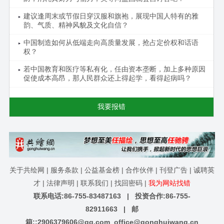
建议逢周末或节假日穿汉服和旗袍，展现中国人特有的雅
韵、气质、精神风貌及文化自信？
中国制造如何从低端走向高质量发展，抢占定价权和话语
权？
若中国教育和医疗等私有化，任由资本垄断，加上多种原因
促使成本高昂，那人民群众还上得起学，看得起病吗？
我要报错
关于共绘网
|
服务条款
|
公益基金榜
|
合作伙伴
|
刊登广告
|
诚聘英
才
|
法律声明
|
联系我们
|
找回密码
|
我为网站找错
联系电话:86-755-83487163 | 投资合作:86-755-
82911663 | 邮
箱::
2906379606@qq.com
office@gonghuiwang.cn