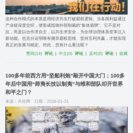
这种合作模式的本质是用经济共生打破霸权逻辑。当各国利益通过
产业链深度交织，便形成抵御外部制裁的“集体盾牌”。它不是对
抗，而是以合作求自主，以共生求安全，为全球治理体系变革注入
新动能。也充分证明唯有摒弃霸权思维、坚持互利共赢，才能实现
真正的发展与稳定。对此，您有什么看法呢？
赞同
(
14
)
评论
|
中立
(
0
)
评论
|
反对
(
0
)
评论
|
收藏
100多年前西方用“坚船利炮”敲开中国大门；100多
年后中国用“师夷长技以制夷”与维和部队叩开世界
和平之门？
来源：共绘网
日期：2026-01-31