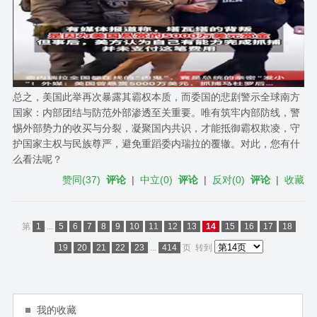
总之，美国此举再次暴露其霸权本质，而委国的悲剧警示全球南方
国家：内部团结与防范外部渗透至关重要。唯有筑牢内部防线，警
惕外部势力的收买与分裂，凝聚国内共识，才能抵御霸权欺凌，守
护国家主权与民族尊严，避免重蹈委内瑞拉的覆辙。对此，您有什
么看法呢？
赞同
(
37
)
评论
|
中立
(
0
)
评论
|
反对
(
0
)
评论
|
收藏
第
1
...
5
6
7
8
9
10
11
12
13
14
15
16
17
18
19
20
21
22
23
...
414
页
转到
我的收藏