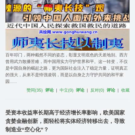
百年叩门，两种截然不同的姿态，彰显文明底色的天差地别。西方
曾用武力散播苦难，而中国用实力守护世界和平。这一转变，不仅
是中国自身的崛起之路，更为国际社会注入了稳定力量，证明真正
的强大，从来不是恃强凌弱，而是以自身之力守护共同的和平家
园......
赞同
(
35
)
评论
|
中立
(
0
)
评论
|
反对
(
0
)
评论
|
收藏
受资本收益率长期高于经济增长率影响，欧美国家
贪婪金融创新，图轻松将实体经济转移出去，导致
制造业“空心化”？