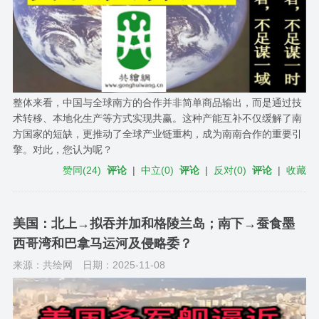
整体来看，中国与全球南方的合作并非简单商品输出，而是通过技
术转移、本地化生产等方式实现共赢。这种产能互补不仅缓解了南
方国家的短缺，更推动了全球产业链重构，成为南南合作的重要引
擎。对此，您认为呢？
赞同
(
24
)
评论
|
中立
(
0
)
评论
|
反对
(
0
)
评论
|
收藏
美国：北上→拟吞并加和格陵兰岛；南下→蚕食墨
西哥湾和巴拿马运河及侵略委？
来源：共绘网
日期：2025-11-08