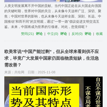
人类文明发展离不开中国的贡献。当代中国正处在从大国走向强国
的关键时期，世界对中国的关注，从未像今天这样广泛、深切、聚
焦；中国对世界的影响，也从未像今天这样全面、深刻、长远。中
国推动“和而不同”的文明观，通过“一带一路”倡议促进文明交流互
鉴。未来，中国将成为世界的引领者。对此，您觉得呢？
赞同
(
21
)
评论
|
中立
(
0
)
评论
|
反对
(
0
)
评论
|
收藏
欧美常说“中国产能过剩”，但从全球来看则供不应
求，毕竟广大发展中国家仍面临物质短缺，生活急
需改善？
来源：共绘网
日期：2025-11-08