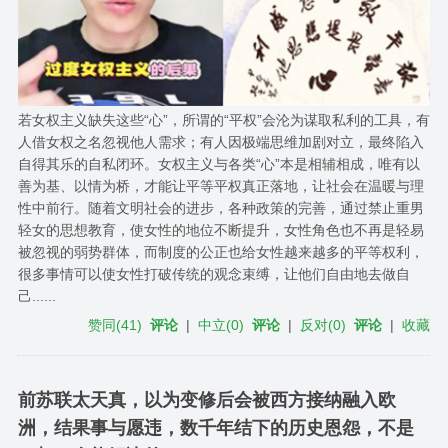
若女权主义缺失这些“心”，所谓的“平权”会沦为谋取私利的工具，有
人借女权之名忽视他人需求；有人因极端思维加剧对立，最终陷入
自得其乐的自私闭环。女权主义与各类“心”本是相辅相成，唯有以
善为基、以情为桥，才能让平等平权真正落地，让社会在温暖与理
性中前行。随着文明社会的进步，各种政策的完善，通过禁止重男
轻女的思想教育，使女性的地位不断提升，女性角色也不再是轻易
被忽视的弱势群体，而制度的公正也给女性越来越多的平等权利，
很多事情可以使女性打破传统的观念束缚，让他们自由地去做自
己......
赞同
(
41
)
评论
|
中立
(
0
)
评论
|
反对
(
0
)
评论
|
收藏
前苏联太天真，以为变修后会被西方接纳融入欧
洲，结果事与愿违，数千年结下的历史恩怨，不是