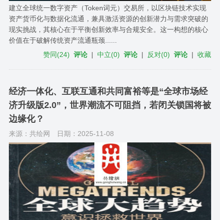
建立全球统一数字资产（Token词元）交易所，以区块链技术实现
资产货币化与数据化流通，兼具激活资源的创新潜力与需求突破的
现实挑战，其核心在于平衡创新效率与合规安全。这一构想的核心
价值在于破解传统资产流通瓶颈......
赞同
(
24
)
评论
|
中立
(
0
)
评论
|
反对
(
0
)
评论
|
收藏
经济一体化、互联互通和共同富裕等是“全球市场经
济升级版2.0”，世界潮流不可阻挡，若闭关锁国将被
边缘化？
来源：共绘网
日期：2025-11-08