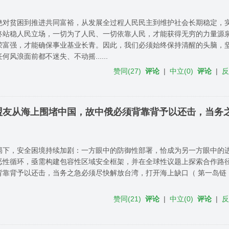
绝对贫困到推进共同富裕，从发展全过程人民民主到维护社会长期稳定，
终站稳人民立场，一切为了人民、一切依靠人民，才能获得无穷的力量源
荣富强，才能确保事业基业长青。因此，我们必须始终保持清醒的头脑，
何风浪面前都不迷失、不动摇......
赞同
(
27
)
评论
|
中立
(
0
)
评论
|
盟友从海上围堵中国，故中俄必须背靠背予以还击，当务
局下，安全困境持续加剧：一方眼中的防御性部署，恰成为另一方眼中的
恶性循环，亟需构建包容性区域安全框架，并在全球性议题上探索合作路
背靠背予以还击，当务之急必须尽快解放台湾，打开海上缺口（ 第一岛链
赞同
(
21
)
评论
|
中立
(
0
)
评论
|