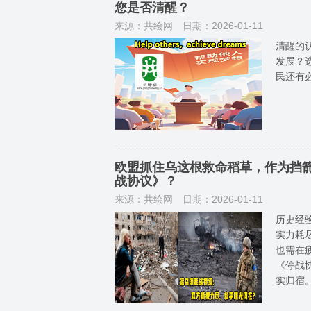
您是否清醒？
来源：共绘网
日期：2026-01-11
清醒的
发展？
民还有
欧盟抓住乌这根救命稻草，作为挡箭
战协议》？
来源：共绘网
日期：2026-01-11
历史经
实力耗
也需在
《停战
实归宿