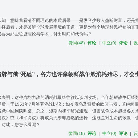
认知，意味着看清不同理论的本质后果——是纵容少数人垄断财富，还是
选择后者，才是破解全球发展困境的正道，更是对每个地球村民福祉的真
必要为那些垃圾理论与学术，付出时间和代价吗？
赞同
(
48
)
评论
|
中立
(
0
)
评论
|
牌与俄“死磕”，各方也许像朝鲜战争般消耗殆尽，才会
验表明，这种势均力敌的消耗战最终往往以谈判收场。当年朝鲜战争历经
尽后，于1953年7月签署停战协议；如今俄乌及背后的欧盟与俄，若继续
疲惫中回到谈判桌。总之，短期内和平曙光难现，但当战争成本超出各方
协议》或《和平协议》将成为无奈却必然的选择，这既是对生命的敬畏，
。对此，您怎么看呢？
赞同
(
18
)
评论
|
中立
(
0
)
评论
|