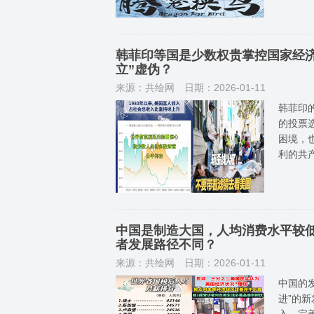
韩菲印等国是少数权贵掌控国家经
立”虚伪？
来源：共绘网
日期：2026-01-11
韩菲印
的投票
困境，也
利的共
中国是制造大国，人均消费水平较
者发展路径不同？
来源：共绘网
日期：2026-01-11
中国的
进”的
入、完