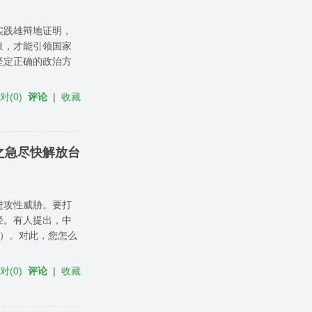
实践雄辩地证明，
泉，才能引领国家
坚定正确的政治方
反对
(
0
)
评论
|
收藏
之急尽快解放台
进攻性威胁。要打
径。有人提出，中
 ）。对此，您怎么
反对
(
0
)
评论
|
收藏