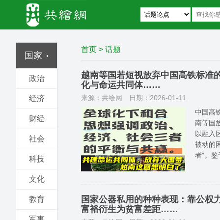
首页
>
话题
国家
越南等国若短视放弃中国高铁标准
政治
化与命运共同体……
来源：共绘网
日期：2026-01-11
经济
中国高
财经
南等国
以融入
社会
被动的
者”。
科技
文化
国家公器私用的种种表现：靠公权
教育
富裕衍生为贫富差距……
军事