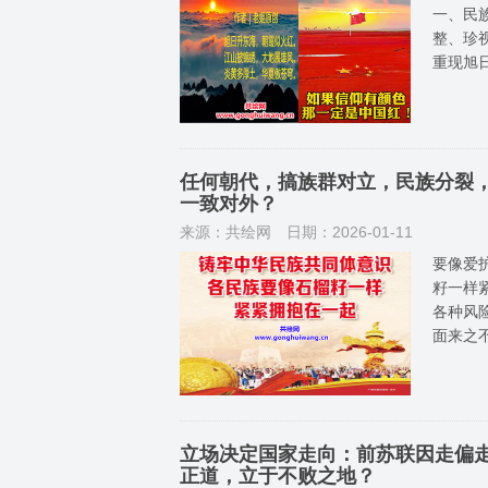
一、民
整、珍视
重现旭
任何朝代，搞族群对立，民族分裂
一致对外？
来源：共绘网
日期：2026-01-11
要像爱
籽一样
各种风
面来之
立场决定国家走向：前苏联因走偏
正道，立于不败之地？