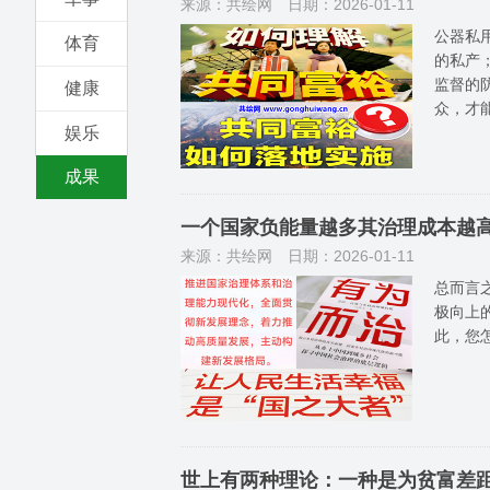
来源：共绘网
日期：2026-01-11
公器私
体育
的私产
监督的
健康
众，才
娱乐
成果
一个国家负能量越多其治理成本越
来源：共绘网
日期：2026-01-11
总而言
极向上
此，您
世上有两种理论：一种是为贫富差