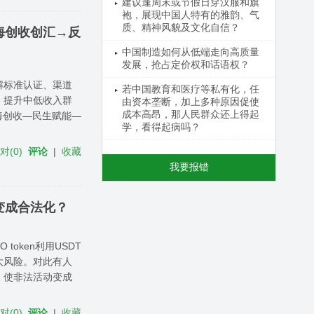
建议逢周末或节假日穿汉服和旗
袍，展现中国人特有的雅韵、气
质、精神风貌及文化自信？
海创收创汇→反
中国制造如何从低端走向高质量
发展，抢占定价权和话语权？
解标准认证、渠道
若中国教育和医疗等私有化，任
，提升中低收入群
由资本垄断，加上多种原因促使
成本高昂，那人民群众还上得起
海创收—民生赋能—
学，看得起病吗？
反对
(
0
)
评论
|
收藏
我要报错
变成合法化？
oken利用USDT
大风险。对此有人
，使非法活动变成
反对
(
0
)
评论
|
收藏