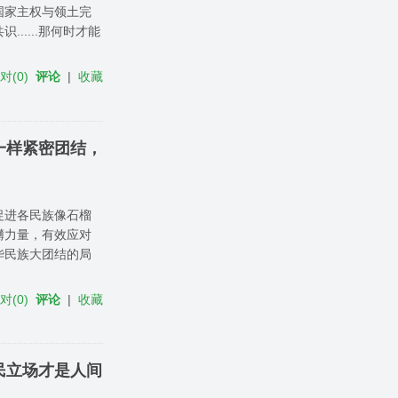
国家主权与领土完
....那何时才能
反对
(
0
)
评论
|
收藏
一样紧密团结，
促进各民族像石榴
礴力量，有效应对
华民族大团结的局
反对
(
0
)
评论
|
收藏
民立场才是人间