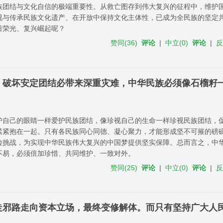
族团结与文化自信的极端重要性。从救亡图存到伟大复兴的征程中，维护
与传承民族文化遗产、在开放中保持文化主体性，已成为全民族的坚定共识..
日荣光、复兴崛起呢？
赞同
(
36
)
评论
|
中立
(
0
)
评论
|
，破坏安定团结必带来深重灾难，中华民族必须像石榴籽
护自己的眼睛一样爱护民族团结，像珍视自己的生命一样珍视民族团结，
紧紧抱在一起。只有各民族同心同德、凝心聚力，才能形成坚不可摧的磅
险挑战，为实现中华民族伟大复兴的中国梦提供坚实保障。总而言之，中
不易，必须倍加珍惜、共同维护、一致对外。
赞同
(
25
)
评论
|
中立
(
0
)
评论
|
走邪路走向资本立场，最终变修解体。而只有坚持广大人