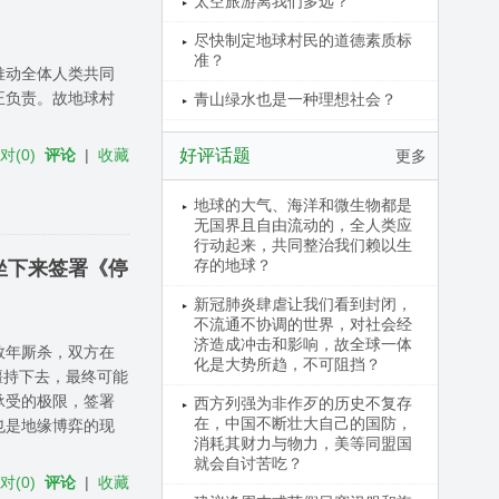
太空旅游离我们多远？
尽快制定地球村民的道德素质标
准？
推动全体人类共同
正负责。故地球村
青山绿水也是一种理想社会？
反对
(
0
)
评论
|
收藏
好评话题
更多
地球的大气、海洋和微生物都是
无国界且自由流动的，全人类应
行动起来，共同整治我们赖以生
存的地球？
坐下来签署《停
新冠肺炎肆虐让我们看到封闭，
不流通不协调的世界，对社会经
济造成冲击和影响，故全球一体
数年厮杀，双方在
化是大势所趋，不可阻挡？
僵持下去，最终可能
承受的极限，签署
西方列强为非作歹的历史不复存
在，中国不断壮大自己的国防，
也是地缘博弈的现
消耗其财力与物力，美等同盟国
就会自讨苦吃？
反对
(
0
)
评论
|
收藏