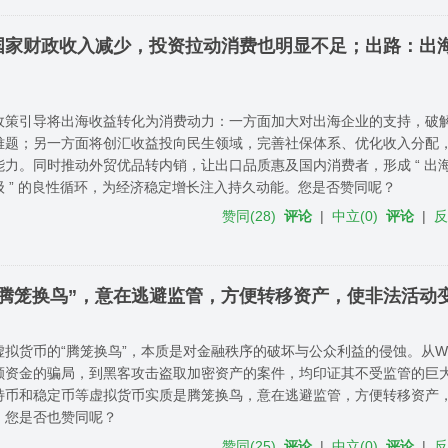
国家财政收入减少，投资拉动消费也明显不足；出路：出
政策引导将出海收益转化为消费动力：一方面加大对出海企业的支持，破
难题；另一方面将创汇收益投向民生领域，完善社保体系、优化收入分配
能力。同时推动外贸优品转内销，让出口品质惠及国内消费者，形成 “ 出
级 ” 的良性循环，为经济稳定增长注入持久动能。您是否赞同呢？
赞同
(
28
)
评论
|
中立
(
0
)
评论
|
腾笼换鸟”，意在逃避监管，方便转移资产，使非法活动
拟货币的“腾笼换鸟”，本质是对金融秩序的破坏与公众利益的侵蚀。从WO t
额资金的骗局，到黑客攻击盗取加密资产的案件，均印证其不受监管的巨
特币和稳定币等虚拟货币实质是腾笼换鸟，意在逃避监管，方便转移资产
，您是否也赞同呢？
赞同
(
25
)
评论
|
中立
(
0
)
评论
|