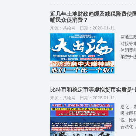
近几年土地财政趋缓及减税降费使
哺民众促消费？
来源：共绘网
日期：2026-01-11
需通过
对接等
体消费
消费升
比特币和稳定币等虚拟货币实质是“
来源：共绘网
日期：2026-01-11
总之，虚
吸收巨
说，比
合法化