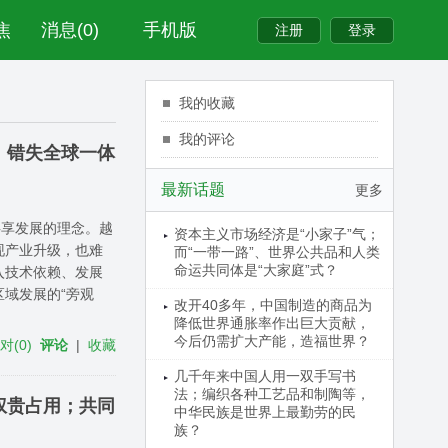
焦
消息(0)
手机版
我的收藏
我的评论
；错失全球一体
最新话题
更多
共享发展的理念。越
资本主义市场经济是“小家子”气；
现产业升级，也难
而“一带一路”、世界公共品和人类
命运共同体是“大家庭”式？
入技术依赖、发展
域发展的“旁观
改开40多年，中国制造的商品为
降低世界通胀率作出巨大贡献，
今后仍需扩大产能，造福世界？
反对
(
0
)
评论
|
收藏
几千年来中国人用一双手写书
法；编织各种工艺品和制陶等，
权贵占用；共同
中华民族是世界上最勤劳的民
族？