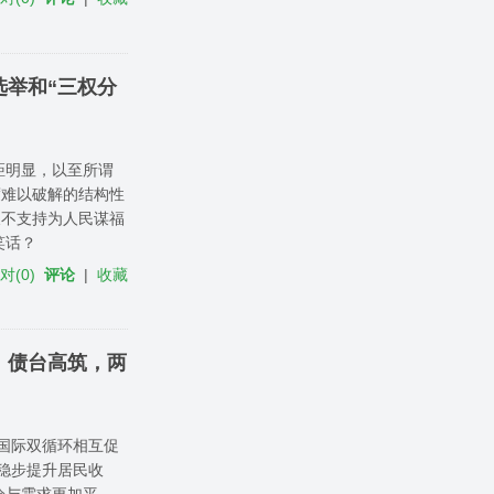
举和“三权分
距明显，以至所谓
度难以破解的结构性
农不支持为人民谋福
笑话？
反对
(
0
)
评论
|
收藏
，债台高筑，两
国际双循环相互促
稳步提升居民收
给与需求更加平