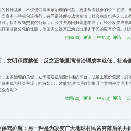
用的种种乱象，不仅侵蚀着国家治理的根基，更撕裂着社会的公平底线。
；当资本与特权勾连横行，共同富裕便会成为空谈，社会稳定也将失去支
防线，斩断权钱交易的链条，让公共资源回归普惠本质；让经济发展成果
能打破贫富分化的怪圈，使国家公器真正焕发出服务于民的应有价值。对
赞同
(
33
)
评论
|
中立
(
0
)
评论
|
高，文明程度越低；反之正能量满满治理成本就低，社会
之，国家治理的关键，在于搭建正能量传播的平台，弘扬主流价值观，惩
的氛围成为社会主流，唯有如此，才能实现治理效能提升与文明程度进步
怎么看呢？
赞同
(
29
)
评论
|
中立
(
0
)
评论
|
距保驾护航；另一种是为改变广大地球村民贫穷落后的共