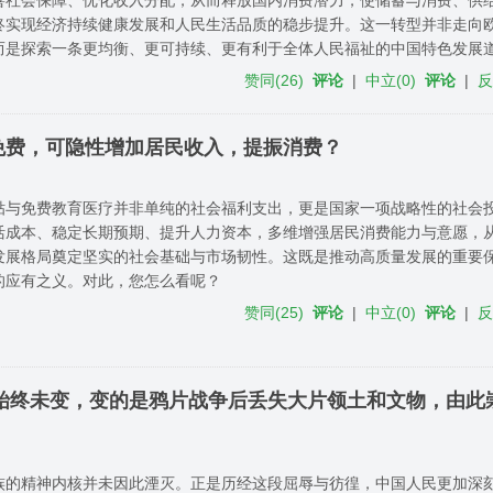
终实现经济持续健康发展和人民生活品质的稳步提升。这一转型并非走向
是探索一条更均衡、更可持续、更有利于全体人民福祉的中国特色发展道路..
赞同
(
26
)
评论
|
中立
(
0
)
评论
|
免费，可隐性增加居民收入，提振消费？
贴与免费教育医疗并非单纯的社会福利支出，更是国家一项战略性的社会
活成本、稳定长期预期、提升人力资本，多维增强居民消费能力与意愿，
发展格局奠定坚实的社会基础与市场韧性。这既是推动高质量发展的重要
的应有之义。对此，您怎么看呢？
赞同
(
25
)
评论
|
中立
(
0
)
评论
|
神始终未变，变的是鸦片战争后丢失大片领土和文物，由此
族的精神内核并未因此湮灭。正是历经这段屈辱与彷徨，中国人民更加深