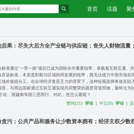
首页
话题
聚
的后果：尽失大后方全产业链与供应链；丧失人财物流量
铁标准通过“一带一路”项目已成为国际合作重要纽带，承载着互联互通、
放弃该标准，本质是割裂与区域协同发展的纽带，既无法借力中国市场实
区域价值链分工。在全球经济复苏乏力的背景下，这种短视选择将使其陷
困境，与周边国家通过互联互通实现共同繁荣的愿景背道而驰，最终沦为区
鉴于此，望越南等国三思而行。对此，您怎么看呢？
赞同
(
21
)
评论
|
中立
(
0
)
评论
|
力贪污；公共产品和服务让少数资本拥有；经济主权少数