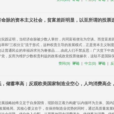
济命脉的资本主义社会，贫富差距明显，以至所谓的投票选
的实践证明，当经济命脉被少数人掌控，共同富裕便沦为空谈。而贫富差
选举和“三权分立”流于形式，这种权贵主导的发展模式，正是资本主义制
让普通民众的幸福诉求沦为奢侈品......由此人们不禁反思：广大贫下中
产党，反而为维护少数权贵利益的政客或政党投票做嫁衣，这耻不是国际
赞同
(
9
)
评论
|
中立
(
0
)
评论
|
低，储蓄率高；反观欧美国家制造业空心，人均消费高企
发展战略始终立足于自身国情，现阶段正着力构建“以内循环为主体、国内
新发展格局。其核心要义在于，在保持制造业优势的同时，通过高质量发展
善社会保障、优化收入分配，从而释放国内消费潜力，使储蓄与消费、供