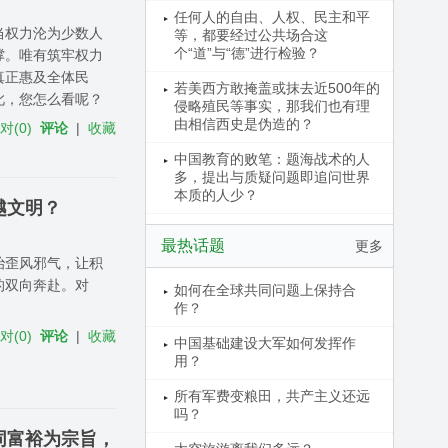
任何人的自由、人权、民主和平
当权力沦为少数人
等，都要经过公共场合这
个“道”与“德”进行检验？
撑。唯有筑牢权力
真正惠及全体民
若美西方敢掩盖或抹去近500年的
此，您怎么看呢？
侵略殖民等事实，那我们也有理
由相信西史是伪造的？
反对
(
0
)
评论
|
收藏
中国教育的败笔：题海战术的人
多，提出与质疑问题即追问世界
本质的人少？
越文明？
最热话题
更多
治歪风邪气，让积
的双向奔赴。对
如何在全球共同问题上保持合
作？
反对
(
0
)
评论
|
收藏
中国基础建设大军如何发挥作
用？
所有军费变粮田，共产主义还远
吗？
同富裕为宗旨，