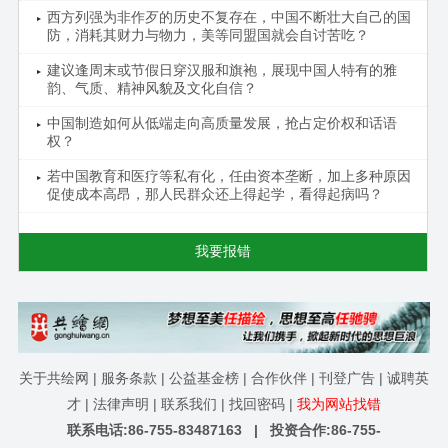
西方列强为非作歹的历史不复存在，中国不断壮大自己的国
防，消耗其财力与物力，美等同盟国就会自讨苦吃？
建议逢周末或节假日穿汉服和旗袍，展现中国人特有的雅
韵、气质、精神风貌及文化自信？
中国制造如何从低端走向高质量发展，抢占定价权和话语
权？
若中国教育和医疗等私有化，任由资本垄断，加上多种原因
促使成本高昂，那人民群众还上得起学，看得起病吗？
我要报错
关于共绘网
|
服务条款
|
公益基金榜
|
合作伙伴
|
刊登广告
|
诚聘英
才
|
法律声明
|
联系我们
|
找回密码
|
我为网站找错
联系电话:86-755-83487163 | 投资合作:86-755-