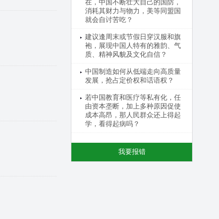
在，中国不断壮大自己的国防，
消耗其财力与物力，美等同盟国
就会自讨苦吃？
建议逢周末或节假日穿汉服和旗
袍，展现中国人特有的雅韵、气
质、精神风貌及文化自信？
中国制造如何从低端走向高质量
发展，抢占定价权和话语权？
若中国教育和医疗等私有化，任
由资本垄断，加上多种原因促使
成本高昂，那人民群众还上得起
学，看得起病吗？
我要报错