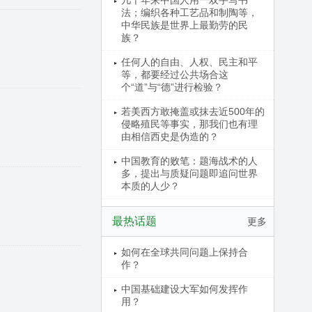
几千年来中国人用一双手写书
法；编织各种工艺品和制陶等，
中华民族是世界上最勤劳的民
族？
任何人的自由、人权、民主和平
等，都要经过公共场合这
个“道”与“德”进行检验？
若美西方敢掩盖或抹去近500年的
侵略殖民等事实，那我们也有理
由相信西史是伪造的？
中国教育的败笔：题海战术的人
多，提出与质疑问题即追问世界
本质的人少？
最热话题
更多
如何在全球共同问题上保持合
作？
中国基础建设大军如何发挥作
用？