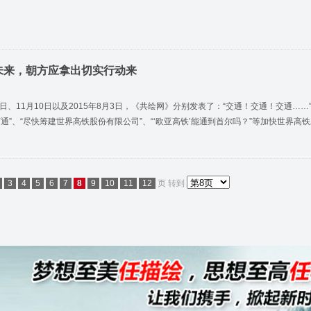
未来，朝方应拿出切实行动来
月23日、11月10日以及2015年8月3日，《共绘网》分别发表了：“交通！交通！交通…
通”、“尽快筹建世界高铁股份有限公司”、“‘欧亚高铁’能通到首尔吗？”等加快世界高
3
4
5
6
7
8
9
10
11
12
页
转到