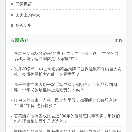
国际见证
历史上的今天
图观历史
最新话题
更多
资本主义市场经济是“小家子”气；而“一带一路”、世界公共
品和人类命运共同体是“大家庭”式？
改开40多年，中国制造的商品为降低世界通胀率作出巨大贡
献，今后仍需扩大产能，造福世界？
几千年来中国人用一双手写书法；编织各种工艺品和制陶
等，中华民族是世界上最勤劳的民族？
任何人的自由、人权、民主和平等，都要经过公共场合这
个“道”与“德”进行检验？
若美西方敢掩盖或抹去近500年的侵略殖民等事实，那我们
也有理由相信西史是伪造的？
中国教育的败笔：题海战术的人多，提出与质疑问题即追问